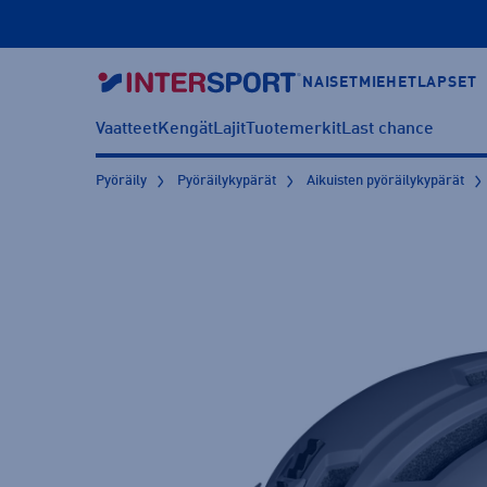
NAISET
MIEHET
LAPSET
Vaatteet
Kengät
Lajit
Tuotemerkit
Last chance
Pyöräily
Pyöräilykypärät
Aikuisten pyöräilykypärät