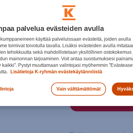
Musta
paa palvelua evästeiden avulla
kumppaneineen käyttää palveluissaan evästeitä, joiden avulla
e toimivat toivotulla tavalla. Lisäksi evästeiden avulla mitataa
den tehokkuutta sekä mahdollistetaan yksilöllinen ostokokemus 
Koko
dun mainonnan tarjoaminen. Voit antaa suostumuksesi painama
M/L
S/M
L/XL
 kaikki”. Pystyt muuttamaan valintojasi myöhemmin ”Evästeaset
utta.
Lisätietoja K-ryhmän evästekäytännöistä
Pyöräilykypärän valintaopas
lintoja
Vain välttämättömät
Hyväks