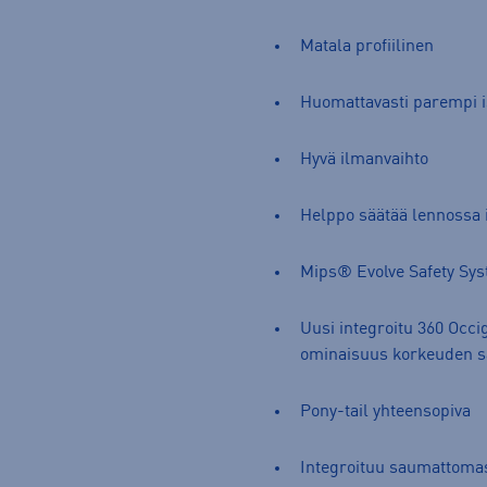
Matala profiilinen
Huomattavasti parempi 
Hyvä ilmanvaihto
Helppo säätää lennossa ir
Mips® Evolve Safety Sy
Uusi integroitu 360 Occig
ominaisuus korkeuden s
Pony-tail yhteensopiva
Integroituu saumattomas