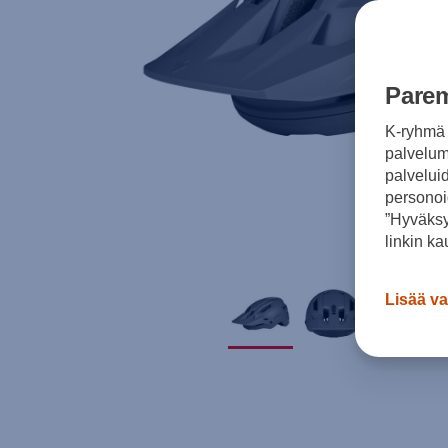
Parem
K-ryhmä 
palvelumm
palvelui
personoi
”Hyväksy
linkin ka
Lisää va