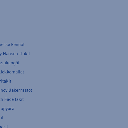
verse kengät
y Hansen -takit
ksukengät
kiekkomailat
itakit
novillakerrastot
h Face takit
kupyörä
ut
arit