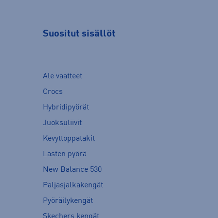
Suositut sisällöt
Ale vaatteet
Crocs
Hybridipyörät
Juoksuliivit
Kevyttoppatakit
Lasten pyörä
New Balance 530
Paljasjalkakengät
Pyöräilykengät
Skechers kengät