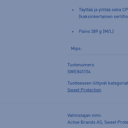
Täyttää ja ylittää sekä 
(kaksinkertainen sertifioi
Paino 389 g (M/L)
Mips:
Tuotenumero
SWE845154
Tuotteeseen liittyvät kategoria
Sweet Protection
Valmistajan nimi:
Active Brands AS, Sweet Prote