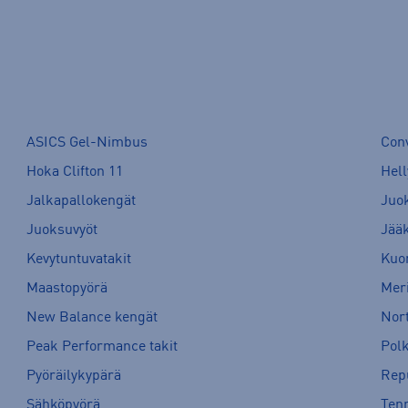
ASICS Gel-Nimbus
Con
Hoka Clifton 11
Hell
Jalkapallokengät
Juo
Juoksuvyöt
Jää
Kevytuntuvatakit
Kuor
Maastopyörä
Meri
New Balance kengät
Nort
Peak Performance takit
Pol
Pyöräilykypärä
Rep
Sähköpyörä
Tenn