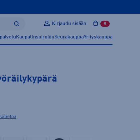
Kirjaudu sisään
0
tuotetta ostoskoris
palvelu
Kaupat
Inspiroidu
Seurakauppa
Yrityskauppa
yöräilykypärä
sätietoa