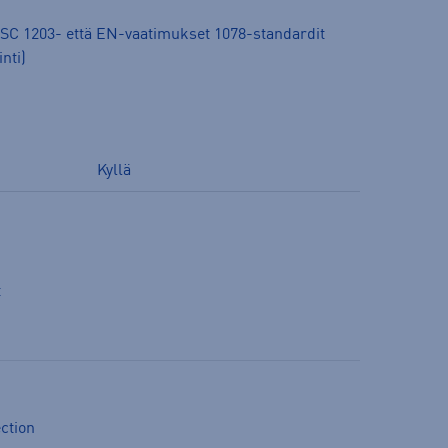
CPSC 1203- että EN-vaatimukset 1078-standardit
nti)
Kyllä
t
ction