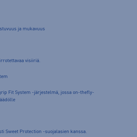
istuvuus ja mukavuus
rotettavaa visiiriä.
stem
rip Fit System -järjestelmä, jossa on-thefly-
äädölle
ti Sweet Protection -suojalasien kanssa.