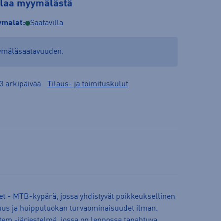
tilaa myymälästä
mälät:
Saatavilla
yymäläsaatavuuden.
3 arkipäivää.
Tilaus- ja toimituskulut
t - MTB-kypärä, jossa yhdistyvät poikkeuksellinen
us ja huippuluokan turvaominaisuudet ilman.
stem -järjestelmä, jossa on lennossa tapahtuva