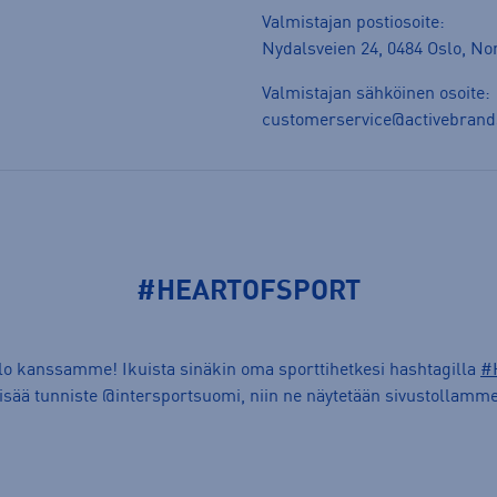
Valmistajan postiosoite:
Nydalsveien 24, 0484 Oslo, N
Valmistajan sähköinen osoite:
customerservice@activebran
#HEARTOFSPORT
ilo kanssamme! Ikuista sinäkin oma sporttihetkesi hashtagilla
#
lisää tunniste @intersportsuomi, niin ne näytetään sivustollamme