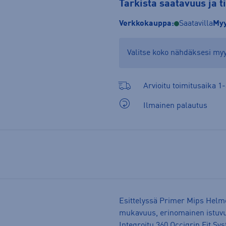
Tarkista saatavuus ja 
Verkkokauppa:
Saatavilla
Myy
Valitse koko nähdäksesi m
Arvioitu toimitusaika 1-
Ilmainen palautus
Esittelyssä Primer Mips Helme
mukavuus, erinomainen istuvu
Integroitu 360 Occigrip Fit Sy