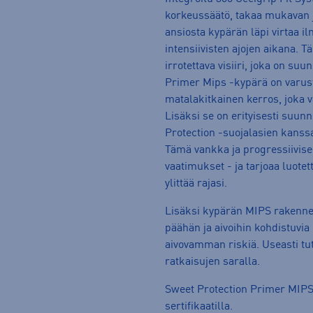
korkeussäätö, takaa mukavan 
ansiosta kypärän läpi virtaa i
intensiivisten ajojen aikana. 
irrotettava visiiri, joka on s
Primer Mips -kypärä on varust
matalakitkainen kerros, joka v
Lisäksi se on erityisesti suu
Protection -suojalasien kanssa
Tämä vankka ja progressiivise
vaatimukset - ja tarjoaa luotett
ylittää rajasi.
Lisäksi kypärän MIPS rakenne
päähän ja aivoihin kohdistuvia 
aivovamman riskiä. Useasti tut
ratkaisujen saralla.
Sweet Protection Primer MIPS
sertifikaatilla.