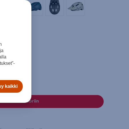
n
ja
lla
ukset”-
y kaikki
Lisää ostoskoriin