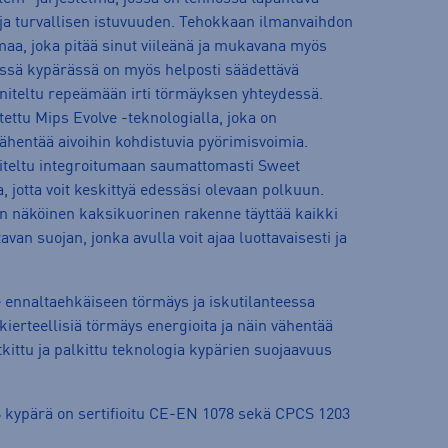
ja turvallisen istuvuuden. Tehokkaan ilmanvaihdon
lmaa, joka pitää sinut viileänä ja mukavana myös
Tässä kypärässä on myös helposti säädettävä
uunniteltu repeämään irti törmäyksen yhteydessä.
ettu Mips Evolve -teknologialla, joka on
ähentää aivoihin kohdistuvia pyörimisvoimia.
nniteltu integroitumaan saumattomasti Sweet
, jotta voit keskittyä edessäsi olevaan polkuun.
n näköinen kaksikuorinen rakenne täyttää kaikki
avan suojan, jonka avulla voit ajaa luottavaisesti ja
 ennaltaehkäiseen törmäys ja iskutilanteessa
kierteellisiä törmäys energioita ja näin vähentää
kittu ja palkittu teknologia kypärien suojaavuus
 kypärä on sertifioitu CE-EN 1078 sekä CPCS 1203