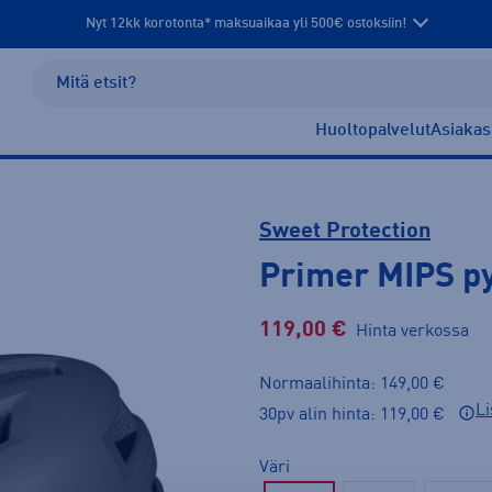
Nyt 12kk korotonta* maksuaikaa yli 500€ ostoksiin!
Huoltopalvelut
Asiakas
Sweet Protection
Primer MIPS p
119,00 €
Hinta verkossa
Normaalihinta: 149,00 €
Li
30pv alin hinta: 119,00 €
Väri