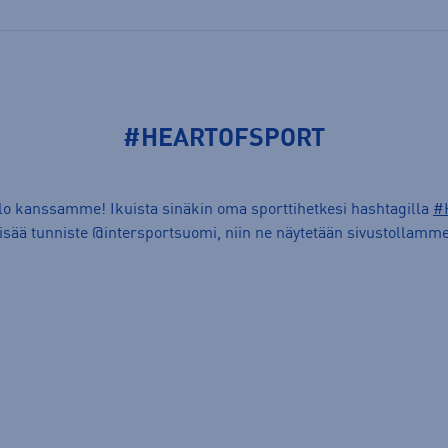
#HEARTOFSPORT
ilo kanssamme! Ikuista sinäkin oma sporttihetkesi hashtagilla
#
lisää tunniste @intersportsuomi, niin ne näytetään sivustollamme