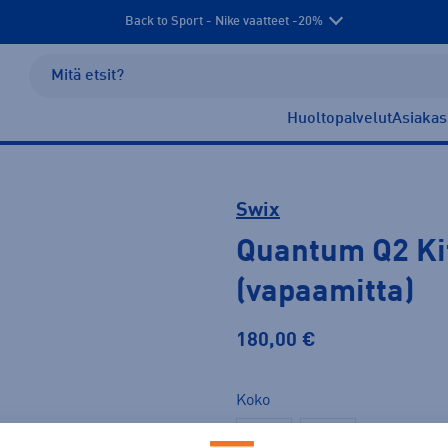
Back to Sport - Nike vaatteet -20%
Huoltopalvelut
Asiakas
Swix
Quantum Q2 Kit
(vapaamitta)
180,00 €
Koko
150
175