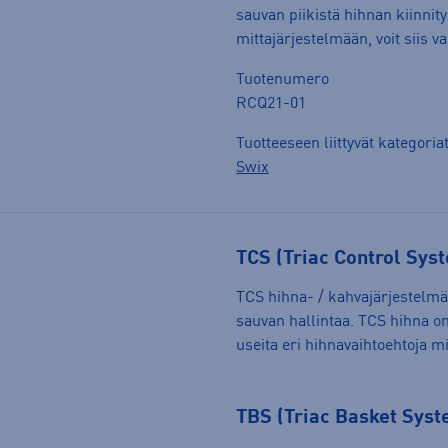
sauvan piikistä hihnan kiinni
mittajärjestelmään, voit siis
Tuotenumero
RCQ21-01
Tuotteeseen liittyvät kategoria
Swix
TCS (Triac Control Sys
TCS hihna- / kahvajärjestelmä
sauvan hallintaa. TCS hihna on 
useita eri hihnavaihtoehtoja 
TBS (Triac Basket Sys