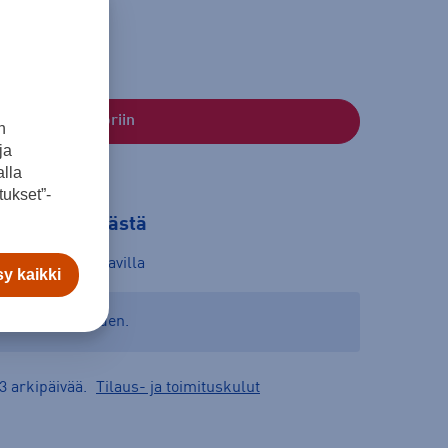
Lisää ostoskoriin
n
ja
lla
ukset”-
tilaa myymälästä
mälät:
Ei saatavilla
y kaikki
yymäläsaatavuuden.
3 arkipäivää.
Tilaus- ja toimituskulut