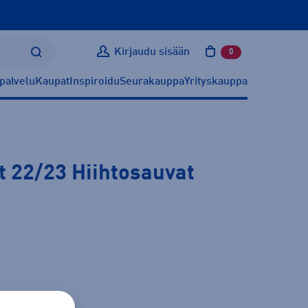
Kirjaudu sisään
0
tuotetta ostoskoris
palvelu
Kaupat
Inspiroidu
Seurakauppa
Yrityskauppa
 22/23 Hiihtosauvat