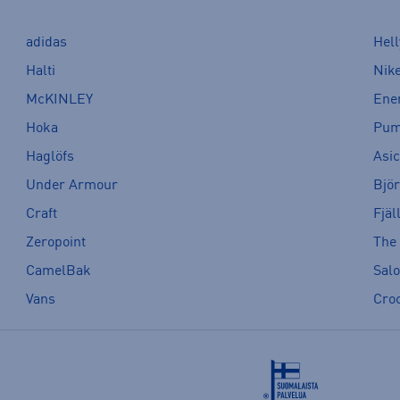
adidas
Hel
Halti
Nik
McKINLEY
Ene
Hoka
Pu
Haglöfs
Asi
Under Armour
Bjö
Craft
Fjäl
Zeropoint
The
CamelBak
Sal
Vans
Cro