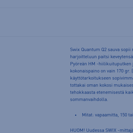
Swix Quantum Q2 sauva sopii m
harjoitteluun paitsi keveyten
Pyöreän HM -hiilikuituputken 
kokonaispaino on vain 170 gr. 
käyttötarkoitukseen sopivimma
tottakai oman kokosi mukaises
tehokkaasta etenemisestä kaik
sommanvaihdolla.
Mitat: vapaamitta, 150 ta
HUOM! Uudessa SWIX -mittajär