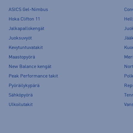
ASICS Gel-Nimbus
Con
Hoka Clifton 11
Hell
Jalkapallokengät
Juo
Juoksuvyöt
Jää
Kevytuntuvatakit
Kuor
Maastopyörä
Meri
New Balance kengät
Nort
Peak Performance takit
Pol
Pyöräilykypärä
Rep
Sähköpyörä
Tenn
Ulkoilutakit
Van