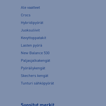
Ale vaatteet
Crocs
Hybridipyörät
Juoksuliivit
Kevyttoppatakit
Lasten pyörä
New Balance 530
Paljasjalkakengät
Pyöräilykengät
Skechers kengät
Tunturi sähköpyörät
Suositut merkit