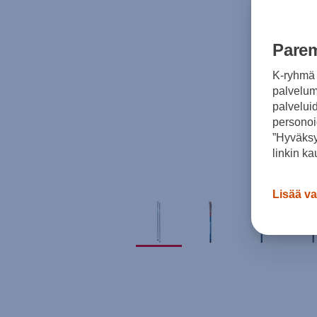
Parem
K-ryhmä 
palvelumm
palvelui
personoi
”Hyväksy
linkin ka
Lisää va