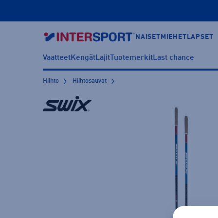
NAISET
MIEHET
LAPSET
Vaatteet
Kengät
Lajit
Tuotemerkit
Last chance
Hiihto
Hiihtosauvat