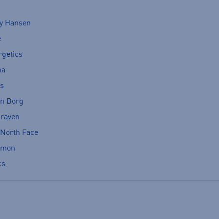
ly Hansen
e
rgetics
ma
cs
rn Borg
lräven
 North Face
omon
cs