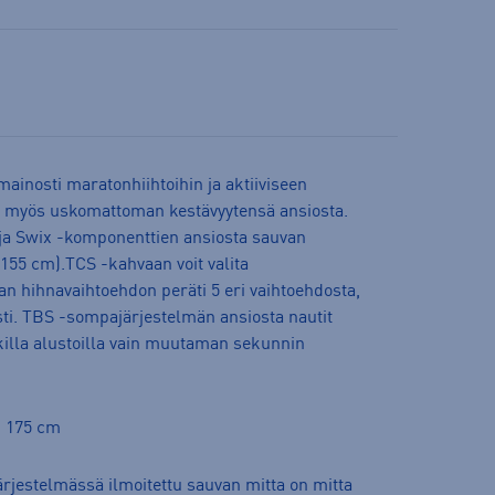
ainosti maratonhiihtoihin ja aktiiviseen
sä myös uskomattoman kestävyytensä ansiosta.
ja Swix -komponenttien ansiosta sauvan
(155 cm).TCS -kahvaan voit valita
n hihnavaihtoehdon peräti 5 eri vaihtoehdosta,
ti. TBS -sompajärjestelmän ansiosta nautit
illa alustoilla vain muutaman sekunnin
i 175 cm
jestelmässä ilmoitettu sauvan mitta on mitta