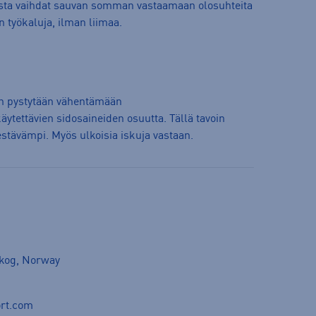
sta vaihdat sauvan somman vastaamaan olosuhteita
työkaluja, ilman liimaa.
n pystytään vähentämään
ytettävien sidosaineiden osuutta. Tällä tavoin
estävämpi. Myös ulkoisia iskuja vastaan.
skog, Norway
rt.com