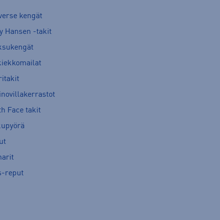
verse kengät
y Hansen -takit
ksukengät
kiekkomailat
itakit
novillakerrastot
h Face takit
kupyörä
ut
arit
s-reput