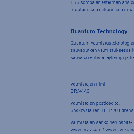
TBS sompajärjestelmän ansio
muutamassa sekunnissa ilman 
Quantum Technology
Quantum valmistusteknologia
sauvaputken valmistuksessa kä
sauva on entistä jäykempi ja k
Valmistajan nimi:
BRAV AS
Valmistajan postiosoite:
Snøkrystallen 11, 1470 Løren
Valmistajan sähköinen osoite:
www.brav.com / www.swixspo