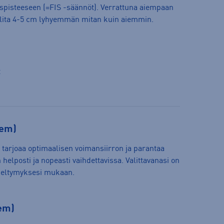
tyspisteeseen (=FIS -säännöt). Verrattuna aiempaan
 valita 4-5 cm lyhyemmän mitan kuin aiemmin.
t
tem)
 tarjoaa optimaalisen voimansiirron ja parantaa
helposti ja nopeasti vaihdettavissa. Valittavanasi on
mieltymyksesi mukaan.
tem)