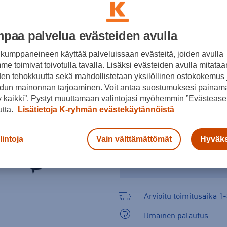
Hiihtosauvan valintaopas
paa palvelua evästeiden avulla
kumppaneineen käyttää palveluissaan evästeitä, joiden avulla
e toimivat toivotulla tavalla. Lisäksi evästeiden avulla mitataa
den tehokkuutta sekä mahdollistetaan yksilöllinen ostokokemus 
dun mainonnan tarjoaminen. Voit antaa suostumuksesi painama
 kaikki”. Pystyt muuttamaan valintojasi myöhemmin ”Evästeaset
utta.
Lisätietoja K-ryhmän evästekäytännöistä
Tarkista saatavuus ja 
Verkkokauppa:
Saatavilla
Myy
lintoja
Vain välttämättömät
Hyväks
Valitse koko nähdäksesi m
Arvioitu toimitusaika 1-
Ilmainen palautus