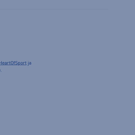
HeartOfSport
ja
.