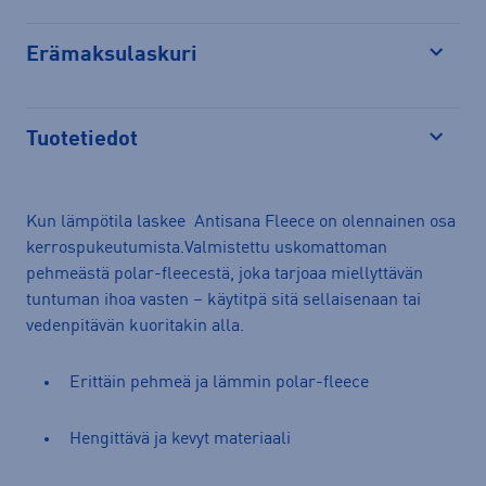
Erämaksulaskuri
Avaa
Tuotetiedot
Avaa
Kun lämpötila laskee Antisana Fleece on olennainen osa
kerrospukeutumista.Valmistettu uskomattoman
pehmeästä polar-fleecestä, joka tarjoaa miellyttävän
tuntuman ihoa vasten – käytitpä sitä sellaisenaan tai
vedenpitävän kuoritakin alla.
Erittäin pehmeä ja lämmin polar-fleece
Hengittävä ja kevyt materiaali