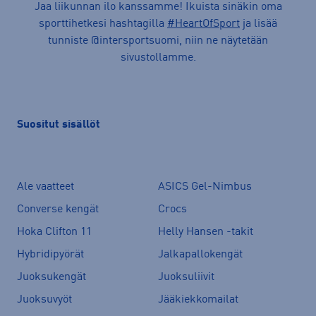
Jaa liikunnan ilo kanssamme! Ikuista sinäkin oma
sporttihetkesi hashtagilla
#HeartOfSport
ja lisää
tunniste @intersportsuomi, niin ne näytetään
sivustollamme.
Suositut sisällöt
Ale vaatteet
ASICS Gel-Nimbus
Converse kengät
Crocs
Hoka Clifton 11
Helly Hansen -takit
Hybridipyörät
Jalkapallokengät
Juoksukengät
Juoksuliivit
Juoksuvyöt
Jääkiekkomailat