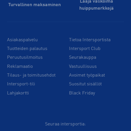
Laaja valikoima
Turvallinen maksaminen
huippu­merkkejä
Asiakaspalvelu
Tietoa Intersportista
Tuotteiden palautus
Intersport Club
Peruutusilmoitus
Seurakauppa
Reklamaatio
Vastuullisuus
Tilaus- ja toimitusehdot
Avoimet työpaikat
Intersport-tili
Suositut sisällöt
Lahjakortti
Black Friday
Seuraa intersportia: