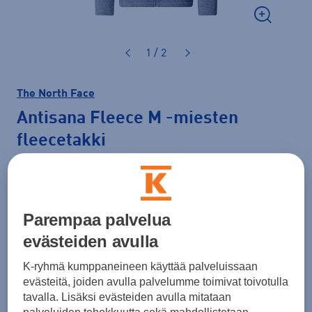
1 / 2
The North Face
Antisana Fleece M
-miesten
fleecetakki
100,00 €
Väri
Harmaa
Parempaa palvelua
evästeiden avulla
K-ryhmä kumppaneineen käyttää palveluissaan
Koko
evästeitä, joiden avulla palvelumme toimivat toivotulla
tavalla. Lisäksi evästeiden avulla mitataan
S
M
L
XL
XXL