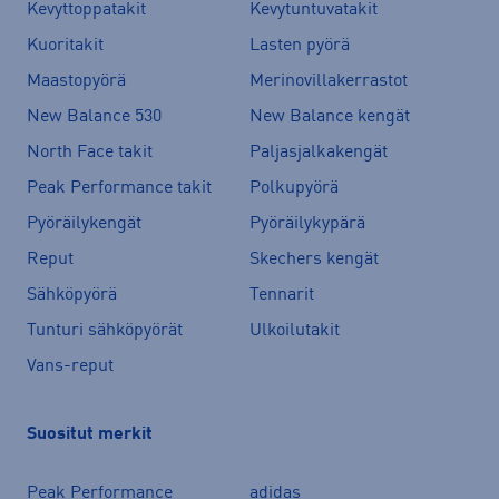
Kevyttoppatakit
Kevytuntuvatakit
Kuoritakit
Lasten pyörä
Maastopyörä
Merinovillakerrastot
New Balance 530
New Balance kengät
North Face takit
Paljasjalkakengät
Peak Performance takit
Polkupyörä
Pyöräilykengät
Pyöräilykypärä
Reput
Skechers kengät
Sähköpyörä
Tennarit
Tunturi sähköpyörät
Ulkoilutakit
Vans-reput
Suositut merkit
Peak Performance
adidas