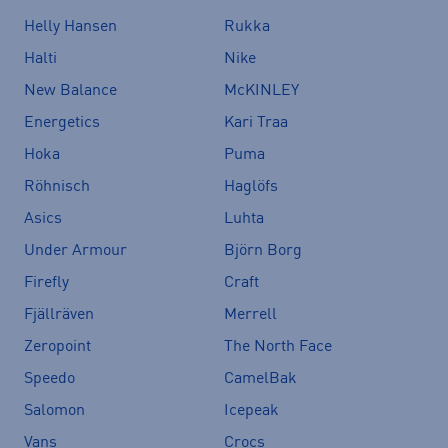
Helly Hansen
Rukka
Halti
Nike
New Balance
McKINLEY
Energetics
Kari Traa
Hoka
Puma
Röhnisch
Haglöfs
Asics
Luhta
Under Armour
Björn Borg
Firefly
Craft
Fjällräven
Merrell
Zeropoint
The North Face
Speedo
CamelBak
Salomon
Icepeak
Vans
Crocs