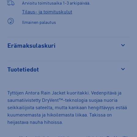
Arvioitu toimitusaika 1-3 arkipäivää.
Tilaus- ja toimituskulut
Ilmainen palautus
Erämaksulaskuri
Avaa
Tuotetiedot
Avaa
Tyttöjen Antora Rain Jacket kuoritakki. Vedenpitävä ja
saumatiivistetty DryVent™-teknologia suojaa nuoria
seikkailijoita sateelta, mutta kankaan hengittävyys estää
kuumenemasta ja hikoilemasta liikaa. Takissa on
heijastava nauha hihoissa.