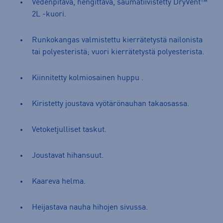
Vedenpitävä, hengittävä, saumatiivistetty DryVent™
2L -kuori.
Runkokangas valmistettu kierrätetystä nailonista
tai polyesteristä; vuori kierrätetystä polyesterista.
Kiinnitetty kolmiosainen huppu .
Kiristetty joustava vyötärönauhan takaosassa.
Vetoketjulliset taskut.
Joustavat hihansuut.
Kaareva helma.
Heijastava nauha hihojen sivussa.