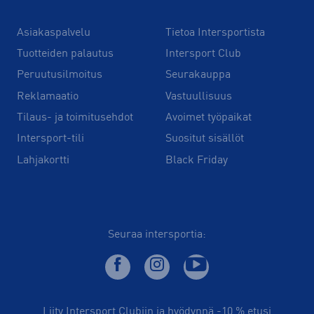
Asiakaspalvelu
Tietoa Intersportista
Tuotteiden palautus
Intersport Club
Peruutusilmoitus
Seurakauppa
Reklamaatio
Vastuullisuus
Tilaus- ja toimitusehdot
Avoimet työpaikat
Intersport-tili
Suositut sisällöt
Lahjakortti
Black Friday
Seuraa intersportia:
Liity Intersport Clubiin ja hyödynnä -10 % etusi