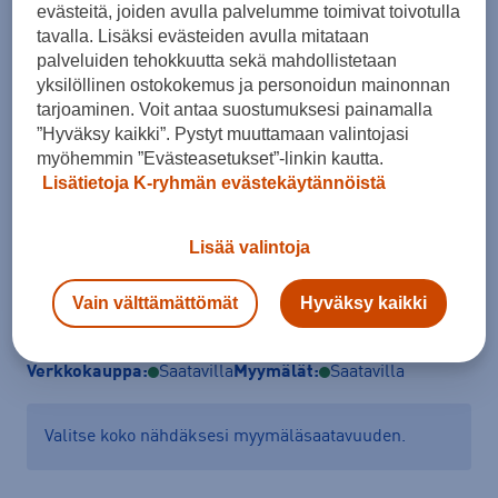
evästeitä, joiden avulla palvelumme toimivat toivotulla
tavalla. Lisäksi evästeiden avulla mitataan
Koko
palveluiden tehokkuutta sekä mahdollistetaan
yksilöllinen ostokokemus ja personoidun mainonnan
124 - 129
133 - 141
tarjoaminen. Voit antaa suostumuksesi painamalla
Kokotaulukko
”Hyväksy kaikki”. Pystyt muuttamaan valintojasi
myöhemmin ”Evästeasetukset”-linkin kautta.
Lisätietoja K-ryhmän evästekäytännöistä
Lisää ostoskoriin
Lisää valintoja
Vain välttämättömät
Hyväksy kaikki
Tarkista saatavuus ja tilaa myymälästä
Verkkokauppa:
Saatavilla
Myymälät:
Saatavilla
Valitse koko nähdäksesi myymäläsaatavuuden.