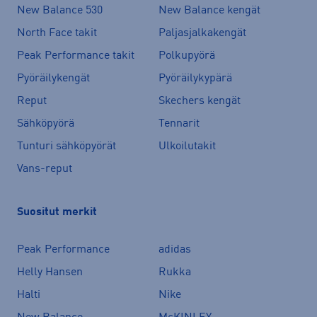
New Balance 530
New Balance kengät
North Face takit
Paljasjalkakengät
Peak Performance takit
Polkupyörä
Pyöräilykengät
Pyöräilykypärä
Reput
Skechers kengät
Sähköpyörä
Tennarit
Tunturi sähköpyörät
Ulkoilutakit
Vans-reput
Suositut merkit
Peak Performance
adidas
Helly Hansen
Rukka
Halti
Nike