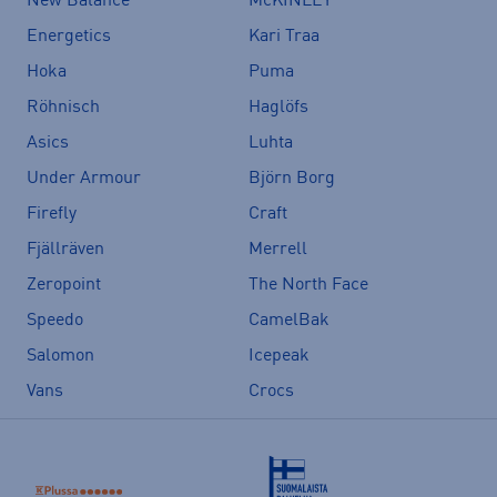
New Balance
McKINLEY
Energetics
Kari Traa
Hoka
Puma
Röhnisch
Haglöfs
Asics
Luhta
Under Armour
Björn Borg
Firefly
Craft
Fjällräven
Merrell
Zeropoint
The North Face
Speedo
CamelBak
Salomon
Icepeak
Vans
Crocs