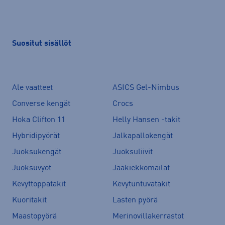
Suositut sisällöt
Ale vaatteet
ASICS Gel-Nimbus
Converse kengät
Crocs
Hoka Clifton 11
Helly Hansen -takit
Hybridipyörät
Jalkapallokengät
Juoksukengät
Juoksuliivit
Juoksuvyöt
Jääkiekkomailat
Kevyttoppatakit
Kevytuntuvatakit
Kuoritakit
Lasten pyörä
Maastopyörä
Merinovillakerrastot