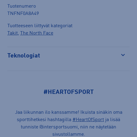
Tuotenumero
TNFNF0A8A49
Tuotteeseen liittyvät kategoriat
Takit
,
The North Face
Teknologiat
Avaa
#HEARTOFSPORT
Jaa liikunnan ilo kanssamme! Ikuista sinäkin oma
sporttihetkesi hashtagilla
#HeartOfSport
ja lisää
tunniste @intersportsuomi, niin ne näytetään
sivustollamme.