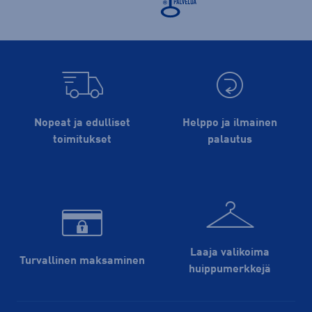
Nopeat ja edulliset
Helppo ja ilmainen
toimitukset
palautus
Laaja valikoima
Turvallinen maksaminen
huippu­merkkejä