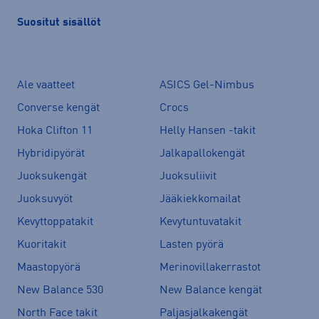
Suositut sisällöt
Ale vaatteet
ASICS Gel-Nimbus
Converse kengät
Crocs
Hoka Clifton 11
Helly Hansen -takit
Hybridipyörät
Jalkapallokengät
Juoksukengät
Juoksuliivit
Juoksuvyöt
Jääkiekkomailat
Kevyttoppatakit
Kevytuntuvatakit
Kuoritakit
Lasten pyörä
Maastopyörä
Merinovillakerrastot
New Balance 530
New Balance kengät
North Face takit
Paljasjalkakengät