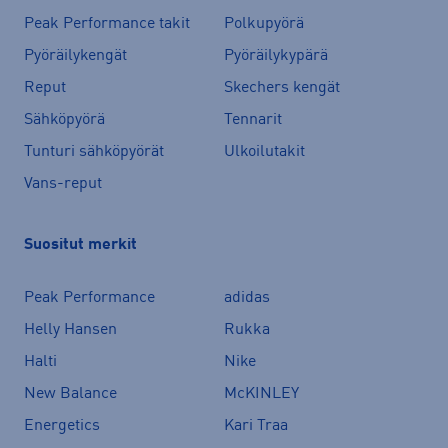
Peak Performance takit
Polkupyörä
Pyöräilykengät
Pyöräilykypärä
Reput
Skechers kengät
Sähköpyörä
Tennarit
Tunturi sähköpyörät
Ulkoilutakit
Vans-reput
Suositut merkit
Peak Performance
adidas
Helly Hansen
Rukka
Halti
Nike
New Balance
McKINLEY
Energetics
Kari Traa