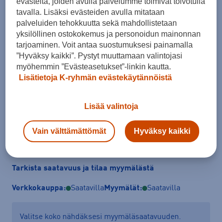
evästeitä, joiden avulla palvelumme toimivat toivotulla
tavalla. Lisäksi evästeiden avulla mitataan
palveluiden tehokkuutta sekä mahdollistetaan
yksilöllinen ostokokemus ja personoidun mainonnan
tarjoaminen. Voit antaa suostumuksesi painamalla
Koko
”Hyväksy kaikki”. Pystyt muuttamaan valintojasi
S
M
L
XL
myöhemmin ”Evästeasetukset”-linkin kautta.
Lisätietoja K-ryhmän evästekäytännöistä
Kokotaulukko
Lisää valintoja
Lisää ostoskoriin
Vain välttämättömät
Hyväksy kaikki
Tarkista saatavuus ja tilaa myymälästä
Verkkokauppa:
Saatavilla
Myymälät:
Saatavilla
Valitse koko nähdäksesi myymäläsaatavuuden.