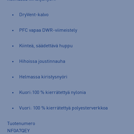
DryVent-kalvo
PFC vapaa DWR-viimeistely
Kiinteä, säädettävä huppu
Hihoissa joustinnauha
Helmassa kiristysnyöri
Kuori:100 % kierrätettyä nylonia
Vuori: 100 % kierrätettyä polyesterverkkoa
Tuotenumero
NF0A7QEY