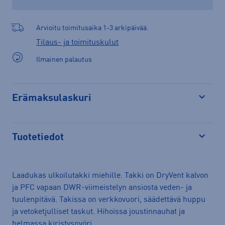
Arvioitu toimitusaika 1-3 arkipäivää.
Tilaus- ja toimituskulut
Ilmainen palautus
Erämaksulaskuri
Avaa
Tuotetiedot
Avaa
Laadukas ulkoilutakki miehille. Takki on DryVent kalvon
ja PFC vapaan DWR-viimeistelyn ansiosta veden- ja
tuulenpitävä. Takissa on verkkovuori, säädettävä huppu
ja vetoketjulliset taskut. Hihoissa joustinnauhat ja
helmassa kiristysnyöri.