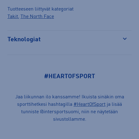
Tuotteeseen liittyvät kategoriat
Takit
,
The North Face
Teknologiat
Avaa
#HEARTOFSPORT
Jaa liikunnan ilo kanssamme! Ikuista sinäkin oma
sporttihetkesi hashtagilla
#HeartOfSport
ja lisää
tunniste @intersportsuomi, niin ne näytetään
sivustollamme.