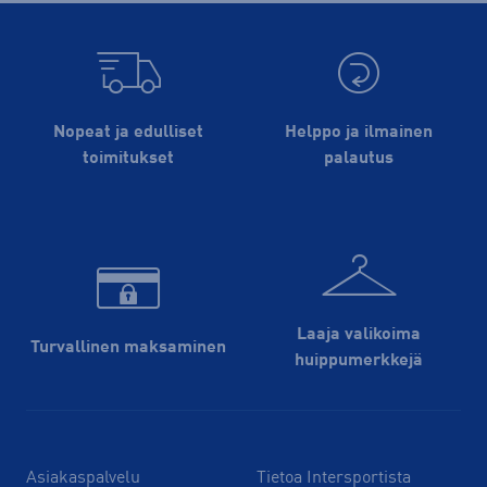
Nopeat ja edulliset
Helppo ja ilmainen
toimitukset
palautus
Laaja valikoima
Turvallinen maksaminen
huippu­merkkejä
Asiakaspalvelu
Tietoa Intersportista