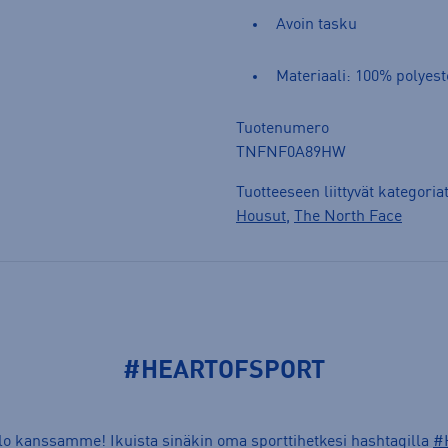
Avoin tasku
Materiaali: 100% polyest
Tuotenumero
TNFNF0A89HW
Tuotteeseen liittyvät kategoria
Housut
,
The North Face
#HEARTOFSPORT
ilo kanssamme! Ikuista sinäkin oma sporttihetkesi hashtagilla
#