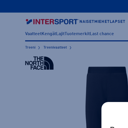
NAISET
MIEHET
LAPSET
Vaatteet
Kengät
Lajit
Tuotemerkit
Last chance
Treeni
Treenivaatteet