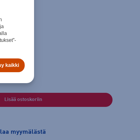
n
ja
lla
ukset”-
60
167 - 173
y kaikki
Lisää ostoskoriin
tilaa myymälästä