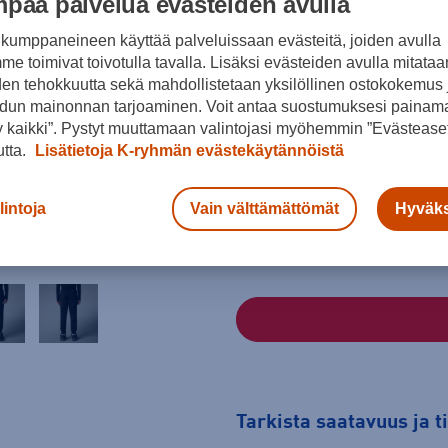
paa palvelua evästeiden avulla
Väri
kumppaneineen käyttää palveluissaan evästeitä, joiden avulla
e toimivat toivotulla tavalla. Lisäksi evästeiden avulla mitataa
den tehokkuutta sekä mahdollistetaan yksilöllinen ostokokemus 
dun mainonnan tarjoaminen. Voit antaa suostumuksesi painama
Musta
 kaikki”. Pystyt muuttamaan valintojasi myöhemmin ”Evästeaset
utta.
Lisätietoja K-ryhmän evästekäytännöistä
Koko
133 - 141
146 - 151
155 - 1
lintoja
Vain välttämättömät
Hyväks
Kokotaulukko
Tarkista saatavuus ja 