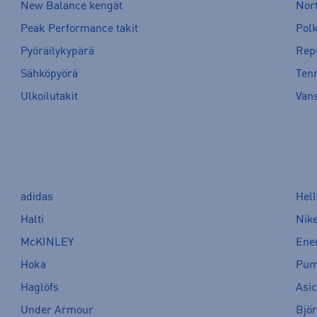
New Balance kengät
Nort
Peak Performance takit
Pol
Pyöräilykypärä
Rep
Sähköpyörä
Tenn
Ulkoilutakit
Van
adidas
Hel
Halti
Nik
McKINLEY
Ene
Hoka
Pu
Haglöfs
Asi
Under Armour
Bjö