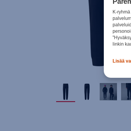
Parem
K-ryhmä 
palvelumm
palvelui
personoi
”Hyväksy
linkin ka
Lisää va