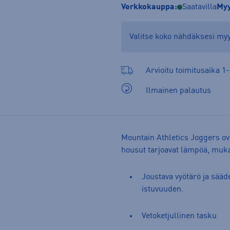
Verkkokauppa:
Saatavilla
Myy
Valitse koko nähdäksesi m
Arvioitu toimitusaika 1-
Ilmainen palautus
Mountain Athletics Joggers ova
housut tarjoavat lämpöä, muka
Joustava vyötärö ja sääd
istuvuuden.
Vetoketjullinen tasku