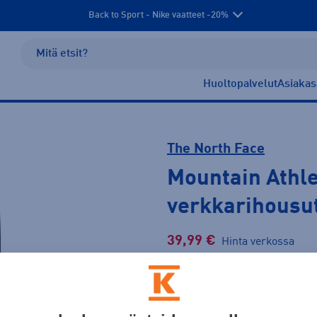
Back to Sport - Nike vaatteet -20%
Huoltopalvelut
Asiakas
The North Face
Mountain Athle
verkkarihousu
39,99 €
Hinta verkossa
Normaalihinta: 65,00 €
Lis
30pv alin hinta: 39,99 €