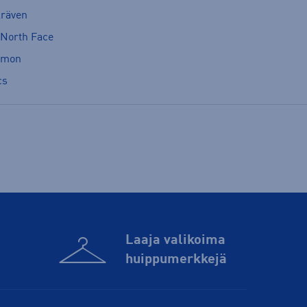
lräven
 North Face
omon
cs
Laaja valikoima
huippu­merkkejä