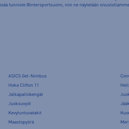
lisää tunniste @intersportsuomi, niin ne näytetään sivustollamme
ASICS Gel-Nimbus
Con
Hoka Clifton 11
Hell
Jalkapallokengät
Juo
Juoksuvyöt
Jää
Kevytuntuvatakit
Kuor
Maastopyörä
Meri