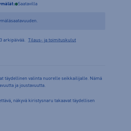
mälät:
Saatavilla
yymäläsaatavuuden.
3 arkipäivää.
Tilaus- ja toimituskulut
t täydellinen valinta nuorelle seikkailijalle. Nämä
vuutta ja joustavuutta.
ettävä, näkyvä kiristysnaru takaavat täydellisen