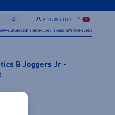
Kirjaudu sisään
0
tuotetta ostoskoris
palvelu
Kaupat
Inspiroidu
Seurakauppa
Yrityskauppa
tics B Joggers Jr
-
t
ätietoa