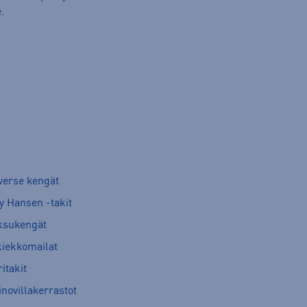
.
verse kengät
y Hansen -takit
ksukengät
kiekkomailat
itakit
novillakerrastot