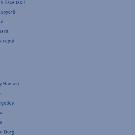
h Face takit
kupyörä
ut
arit
s-reput
ly Hansen
e
rgetics
ma
cs
rn Borg