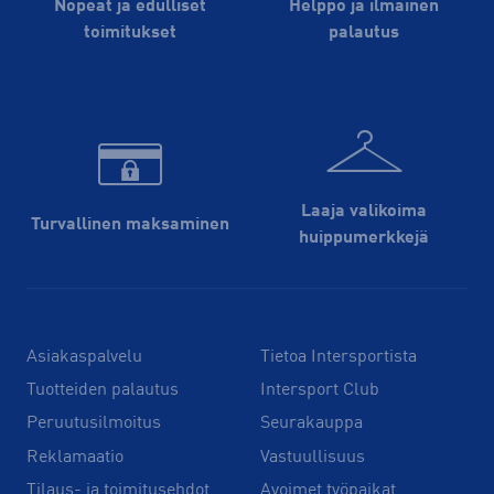
Nopeat ja edulliset
Helppo ja ilmainen
toimitukset
palautus
Laaja valikoima
Turvallinen maksaminen
huippu­merkkejä
Asiakaspalvelu
Tietoa Intersportista
Tuotteiden palautus
Intersport Club
Peruutusilmoitus
Seurakauppa
Reklamaatio
Vastuullisuus
Tilaus- ja toimitusehdot
Avoimet työpaikat