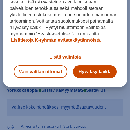
tavalla. Lisäksi evästeiden avulla mitataan
Koko
palveluiden tehokkuutta sekä mahdollistetaan
yksilöllinen ostokokemus ja personoidun mainonnan
XS
S
M
L
XL
tarjoaminen. Voit antaa suostumuksesi painamalla
”Hyväksy kaikki”. Pystyt muuttamaan valintojasi
Kokotaulukko
myöhemmin ”Evästeasetukset”-linkin kautta.
Lisätietoja K-ryhmän evästekäytännöistä
Lisää ostoskoriin
Lisää valintoja
Vain välttämättömät
Hyväksy kaikki
Tarkista saatavuus ja tilaa myymälästä
Verkkokauppa:
Saatavilla
Myymälät:
Saatavilla
Valitse koko nähdäksesi myymäläsaatavuuden.
Arvioitu toimitusaika 1-3 arkipäivää.