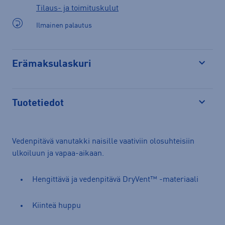
Tilaus- ja toimituskulut
Ilmainen palautus
Erämaksulaskuri
Avaa
Tuotetiedot
Avaa
Vedenpitävä vanutakki naisille vaativiin olosuhteisiin
ulkoiluun ja vapaa-aikaan.
Hengittävä ja vedenpitävä DryVent™ -materiaali
Kiinteä huppu