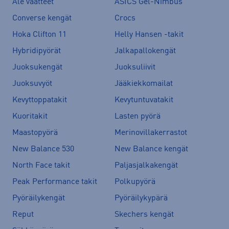
Ale vaatteet
ASICS Gel-Nimbus
Converse kengät
Crocs
Hoka Clifton 11
Helly Hansen -takit
Hybridipyörät
Jalkapallokengät
Juoksukengät
Juoksuliivit
Juoksuvyöt
Jääkiekkomailat
Kevyttoppatakit
Kevytuntuvatakit
Kuoritakit
Lasten pyörä
Maastopyörä
Merinovillakerrastot
New Balance 530
New Balance kengät
North Face takit
Paljasjalkakengät
Peak Performance takit
Polkupyörä
Pyöräilykengät
Pyöräilykypärä
Reput
Skechers kengät