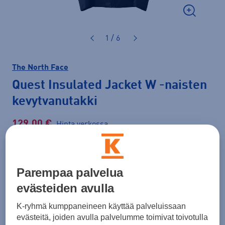
1 / 6
The North Face
Quest Insulated Jacket W
-naisten
kevytvanutakki
129,00 €
Hinta verkossa
180,00 €
-28 %
Lisätietoa
30pv alin hinta: 180,00 €
Parempaa palvelua
evästeiden avulla
Väri
Musta
K-ryhmä kumppaneineen käyttää palveluissaan
evästeitä, joiden avulla palvelumme toimivat toivotulla