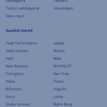
Sähköpyörä
Tennarit
Tunturi sähköpyörät
Ulkoilutakit
Vans-reput
Suositut merkit
Peak Performance
adidas
Helly Hansen
Rukka
Halti
Nike
New Balance
McKINLEY
Energetics
Kari Traa
Hoka
Puma
Röhnisch
Haglöfs
Asics
Luhta
Under Armour
Björn Borg