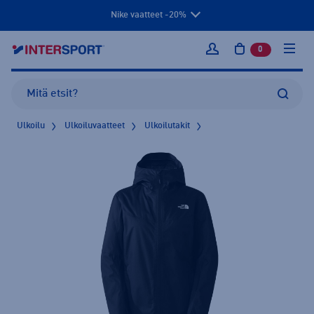
Nike vaatteet -20%
0
tuotetta osto
Kirjaudu sisään
Ulkoilu
Ulkoiluvaatteet
Ulkoilutakit