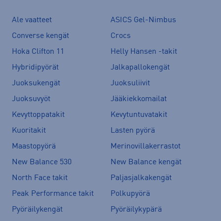
Ale vaatteet
ASICS Gel-Nimbus
Converse kengät
Crocs
Hoka Clifton 11
Helly Hansen -takit
Hybridipyörät
Jalkapallokengät
Juoksukengät
Juoksuliivit
Juoksuvyöt
Jääkiekkomailat
Kevyttoppatakit
Kevytuntuvatakit
Kuoritakit
Lasten pyörä
Maastopyörä
Merinovillakerrastot
New Balance 530
New Balance kengät
North Face takit
Paljasjalkakengät
Peak Performance takit
Polkupyörä
Pyöräilykengät
Pyöräilykypärä