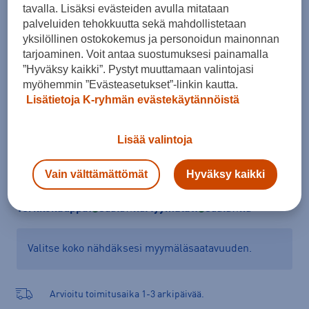
tavalla. Lisäksi evästeiden avulla mitataan
Koko
palveluiden tehokkuutta sekä mahdollistetaan
43
44
yksilöllinen ostokokemus ja personoidun mainonnan
tarjoaminen. Voit antaa suostumuksesi painamalla
Kokotaulukko
”Hyväksy kaikki”. Pystyt muuttamaan valintojasi
myöhemmin ”Evästeasetukset”-linkin kautta.
Lisätietoja K-ryhmän evästekäytännöistä
Lisää ostoskoriin
Lisää valintoja
Vain välttämättömät
Hyväksy kaikki
Tarkista saatavuus ja tilaa myymälästä
Verkkokauppa:
Saatavilla
Myymälät:
Saatavilla
Valitse koko nähdäksesi myymäläsaatavuuden.
Arvioitu toimitusaika 1-3 arkipäivää.