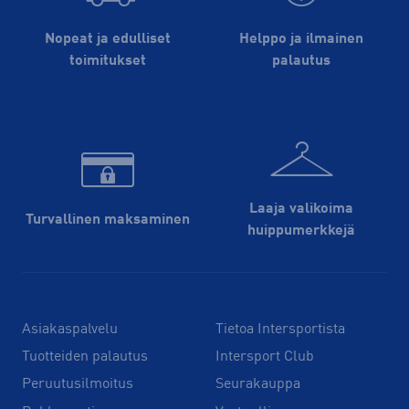
Nopeat ja edulliset
Helppo ja ilmainen
toimitukset
palautus
Laaja valikoima
Turvallinen maksaminen
huippu­merkkejä
Asiakaspalvelu
Tietoa Intersportista
Tuotteiden palautus
Intersport Club
Peruutusilmoitus
Seurakauppa