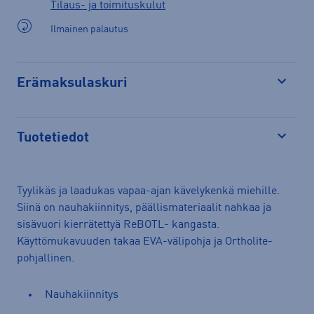
Tilaus- ja toimituskulut
Ilmainen palautus
Erämaksulaskuri
Avaa
Tuotetiedot
Avaa
Tyylikäs ja laadukas vapaa-ajan kävelykenkä miehille.
Siinä on nauhakiinnitys, päällismateriaalit nahkaa ja
sisävuori kierrätettyä ReBOTL- kangasta.
Käyttömukavuuden takaa EVA-välipohja ja Ortholite-
pohjallinen.
Nauhakiinnitys