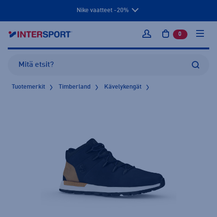
Nike vaatteet -20%
0
tuotetta osto
Kirjaudu sisään
Tuotemerkit
Timberland
Kävelykengät