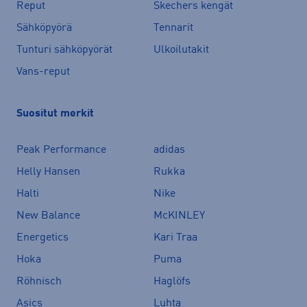
Reput
Skechers kengät
Sähköpyörä
Tennarit
Tunturi sähköpyörät
Ulkoilutakit
Vans-reput
Suositut merkit
Peak Performance
adidas
Helly Hansen
Rukka
Halti
Nike
New Balance
McKINLEY
Energetics
Kari Traa
Hoka
Puma
Röhnisch
Haglöfs
Asics
Luhta