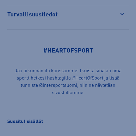
Turvallisuustiedot
Avaa
#HEARTOFSPORT
Jaa liikunnan ilo kanssamme! Ikuista sinäkin oma
sporttihetkesi hashtagilla
#HeartOfSport
ja lisää
tunniste @intersportsuomi, niin ne näytetään
sivustollamme.
Suositut sisällöt