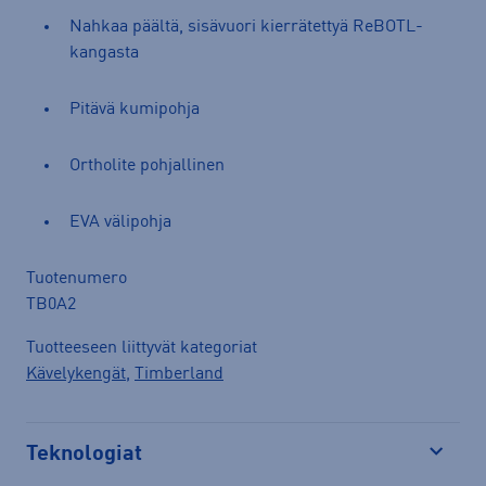
Nahkaa päältä, sisävuori kierrätettyä ReBOTL-
kangasta
Pitävä kumipohja
Ortholite pohjallinen
EVA välipohja
Tuotenumero
TB0A2
Tuotteeseen liittyvät kategoriat
Kävelykengät
,
Timberland
Teknologiat
Avaa