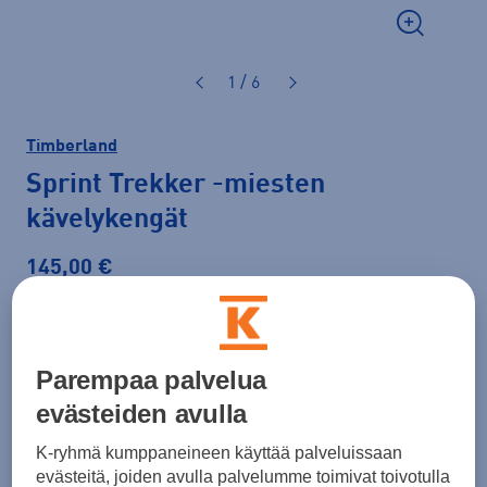
1 / 6
Timberland
Sprint Trekker
-miesten
kävelykengät
145,00 €
Väri
Tummansininen
Parempaa palvelua
evästeiden avulla
K-ryhmä kumppaneineen käyttää palveluissaan
evästeitä, joiden avulla palvelumme toimivat toivotulla