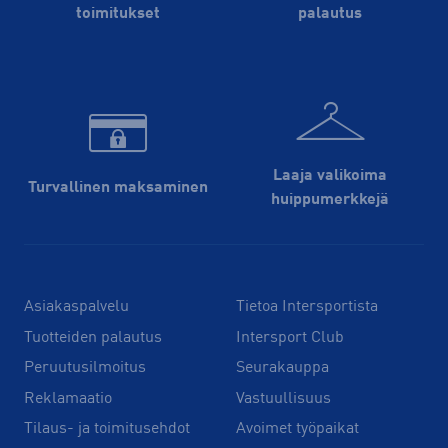
toimitukset
palautus
Laaja valikoima
Turvallinen maksaminen
huippu­merkkejä
Asiakaspalvelu
Tietoa Intersportista
Tuotteiden palautus
Intersport Club
Peruutusilmoitus
Seurakauppa
Reklamaatio
Vastuullisuus
Tilaus- ja toimitusehdot
Avoimet työpaikat