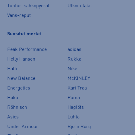
Tunturi sähköpyörät
Ulkoilutakit
Vans-reput
Suositut merkit
Peak Performance
adidas
Helly Hansen
Rukka
Halti
Nike
New Balance
McKINLEY
Energetics
Kari Traa
Hoka
Puma
Röhnisch
Haglöfs
Asics
Luhta
Under Armour
Björn Borg