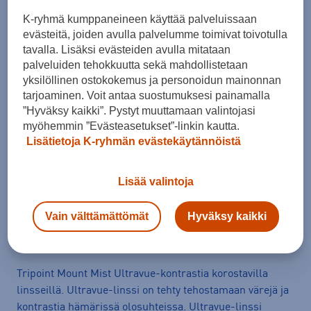
K-ryhmä kumppaneineen käyttää palveluissaan
evästeitä, joiden avulla palvelumme toimivat toivotulla
tavalla. Lisäksi evästeiden avulla mitataan
palveluiden tehokkuutta sekä mahdollistetaan
Arvioitu toimitusaika 1-3 arkipäivää.
yksilöllinen ostokokemus ja personoidun mainonnan
Tilaus- ja toimituskulut
tarjoaminen. Voit antaa suostumuksesi painamalla
”Hyväksy kaikki”. Pystyt muuttamaan valintojasi
Ilmainen palautus
myöhemmin ”Evästeasetukset”-linkin kautta.
Lisätietoja K-ryhmän evästekäytännöistä
Erämaksulaskuri
Avaa
Lisää valintoja
Vain välttämättömät
Hyväksy kaikki
Tuotetiedot
Avaa
Tripoint Mount Mist Ultravue-kontrastia korostavilla
linsseillä. Ultravue-linssi on tehty tehostamaan värejä ja
kontrastia hämärissä olosuhteissa. Ultravue-linssi