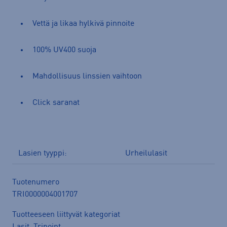
Vettä ja likaa hylkivä pinnoite
100% UV400 suoja
Mahdollisuus linssien vaihtoon
Click saranat
Lasien tyyppi:
Urheilulasit
Tuotenumero
TRI0000004001707
Tuotteeseen liittyvät kategoriat
Lasit
,
Tripoint