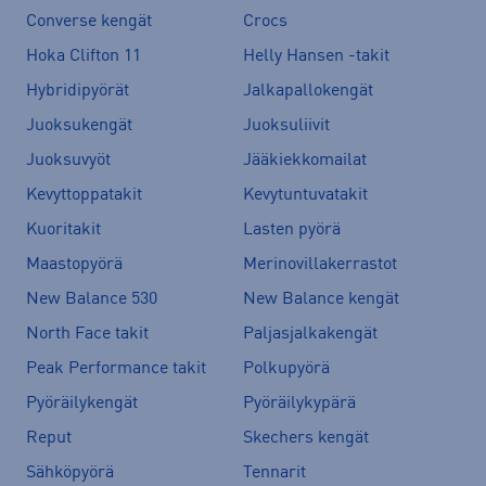
Converse kengät
Crocs
Hoka Clifton 11
Helly Hansen -takit
Hybridipyörät
Jalkapallokengät
Juoksukengät
Juoksuliivit
Juoksuvyöt
Jääkiekkomailat
Kevyttoppatakit
Kevytuntuvatakit
Kuoritakit
Lasten pyörä
Maastopyörä
Merinovillakerrastot
New Balance 530
New Balance kengät
North Face takit
Paljasjalkakengät
Peak Performance takit
Polkupyörä
Pyöräilykengät
Pyöräilykypärä
Reput
Skechers kengät
Sähköpyörä
Tennarit