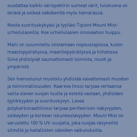
suodattaa kaikki värispektrin sumeat värit, tuloksena on
terävä ja selkeä näkökenttä myös hämärässä.
Nosta suorituskykyäsi ja tyyliäsi Tipoint Mount Mist-
urheilulaseilla. Koe urheilulasien innovaation huippu.
Malli on suunniteltu loistamaan nopeuslajeissa, kuten
maastopyöräilyssä, maantiepyöräilyssä ja hiihdossa.
Siinä yhdistyvät saumattomasti toiminta, muoti ja
ympäristö.
Sen hienostunut muotoilu yhdistää vaivattomasti muodon
ja toiminnallisuuden. Kaareva linssi tarjoaa vertaansa
vailla olevan suojan tuulta ja esteitä vastaan, yhdistäen
tyylikkyyden ja suorituskyvyn. Leveä
polykarbonaattilinssi tarjoaa perifeerisen näkyvyyden,
selkeyden ja korkean iskunkestävyyden. Mount Mist on
varustettu 100 % UV-suojalla, joka suojaa väsyneiltä
silmiltä ja haitallisten säteiden vaikutuksilta.