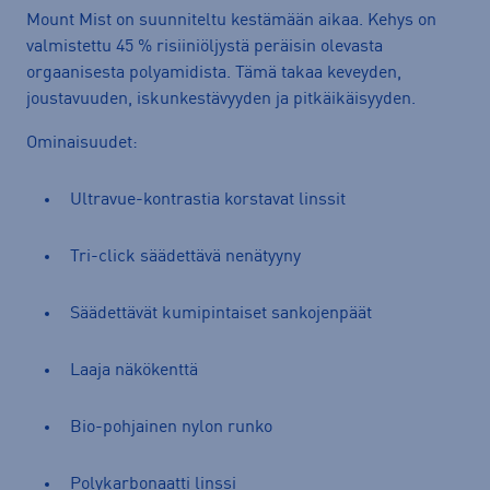
Mount Mist on suunniteltu kestämään aikaa. Kehys on
valmistettu 45 % risiiniöljystä peräisin olevasta
orgaanisesta polyamidista. Tämä takaa keveyden,
joustavuuden, iskunkestävyyden ja pitkäikäisyyden.
Ominaisuudet:
Ultravue-kontrastia korstavat linssit
Tri-click säädettävä nenätyyny
Säädettävät kumipintaiset sankojenpäät
Laaja näkökenttä
Bio-pohjainen nylon runko
Polykarbonaatti linssi