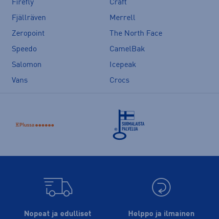
Firefly
Craft
Fjällräven
Merrell
Zeropoint
The North Face
Speedo
CamelBak
Salomon
Icepeak
Vans
Crocs
Nopeat ja edulliset
Helppo ja ilmainen