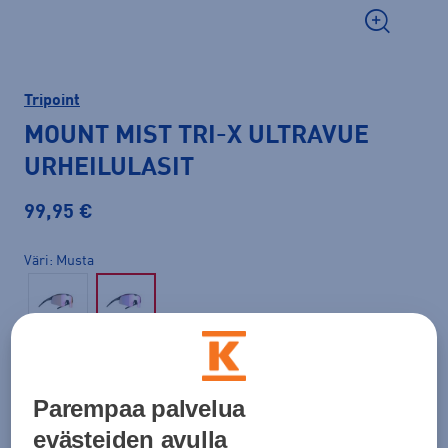
Tripoint
MOUNT MIST TRI-X ULTRAVUE
URHEILULASIT
99,95 €
Väri
Musta
Parempaa palvelua
Lisää ostoskoriin
evästeiden avulla