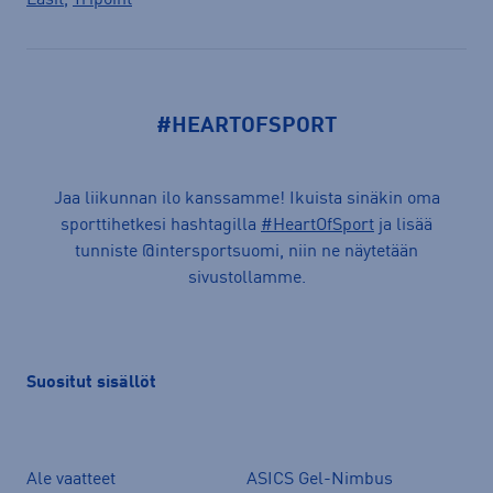
#HEARTOFSPORT
Jaa liikunnan ilo kanssamme! Ikuista sinäkin oma
sporttihetkesi hashtagilla
#HeartOfSport
ja lisää
tunniste @intersportsuomi, niin ne näytetään
sivustollamme.
Suositut sisällöt
Ale vaatteet
ASICS Gel-Nimbus