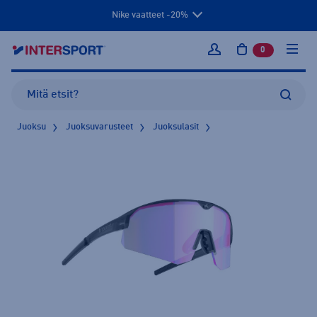
Nike vaatteet -20%
0
tuotetta osto
Kirjaudu sisään
Juoksu
Juoksuvarusteet
Juoksulasit