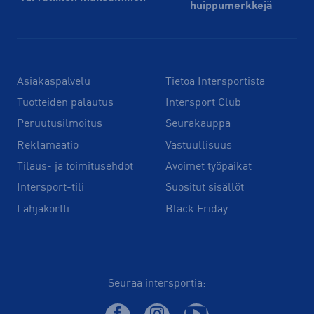
huippu­merkkejä
Asiakaspalvelu
Tietoa Intersportista
Tuotteiden palautus
Intersport Club
Peruutusilmoitus
Seurakauppa
Reklamaatio
Vastuullisuus
Tilaus- ja toimitusehdot
Avoimet työpaikat
Intersport-tili
Suositut sisällöt
Lahjakortti
Black Friday
Seuraa intersportia: