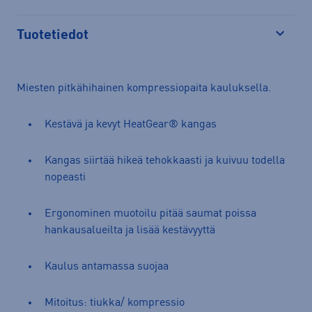
Tuotetiedot
Avaa
Miesten pitkähihainen kompressiopaita kauluksella.
Kestävä ja kevyt HeatGear® kangas
Kangas siirtää hikeä tehokkaasti ja kuivuu todella
nopeasti
Ergonominen muotoilu pitää saumat poissa
hankausalueilta ja lisää kestävyyttä
Kaulus antamassa suojaa
Mitoitus: tiukka/ kompressio