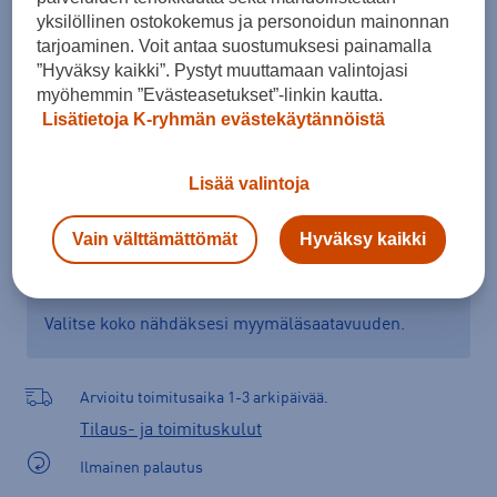
yksilöllinen ostokokemus ja personoidun mainonnan
Kokotaulukko
tarjoaminen. Voit antaa suostumuksesi painamalla
”Hyväksy kaikki”. Pystyt muuttamaan valintojasi
myöhemmin ”Evästeasetukset”-linkin kautta.
Lisää ostoskoriin
Lisätietoja K-ryhmän evästekäytännöistä
Lisää valintoja
Tarkista saatavuus ja tilaa myymälästä
Vain välttämättömät
Hyväksy kaikki
Verkkokauppa:
Saatavilla
Myymälät:
Saatavilla
Valitse koko nähdäksesi myymäläsaatavuuden.
Arvioitu toimitusaika 1-3 arkipäivää.
Tilaus- ja toimituskulut
Ilmainen palautus