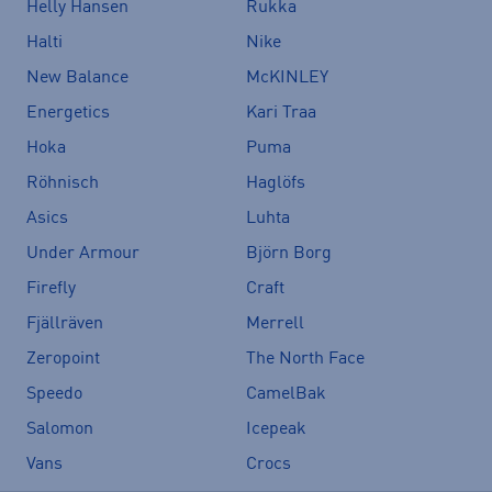
Helly Hansen
Rukka
Halti
Nike
New Balance
McKINLEY
Energetics
Kari Traa
Hoka
Puma
Röhnisch
Haglöfs
Asics
Luhta
Under Armour
Björn Borg
Firefly
Craft
Fjällräven
Merrell
Zeropoint
The North Face
Speedo
CamelBak
Salomon
Icepeak
Vans
Crocs