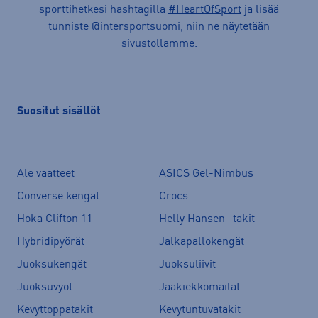
sporttihetkesi hashtagilla
#HeartOfSport
ja lisää
tunniste @intersportsuomi, niin ne näytetään
sivustollamme.
Suositut sisällöt
Ale vaatteet
ASICS Gel-Nimbus
Converse kengät
Crocs
Hoka Clifton 11
Helly Hansen -takit
Hybridipyörät
Jalkapallokengät
Juoksukengät
Juoksuliivit
Juoksuvyöt
Jääkiekkomailat
Kevyttoppatakit
Kevytuntuvatakit