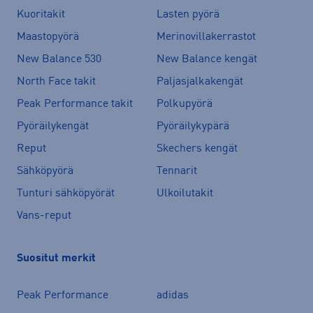
Kuoritakit
Lasten pyörä
Maastopyörä
Merinovillakerrastot
New Balance 530
New Balance kengät
North Face takit
Paljasjalkakengät
Peak Performance takit
Polkupyörä
Pyöräilykengät
Pyöräilykypärä
Reput
Skechers kengät
Sähköpyörä
Tennarit
Tunturi sähköpyörät
Ulkoilutakit
Vans-reput
Suositut merkit
Peak Performance
adidas