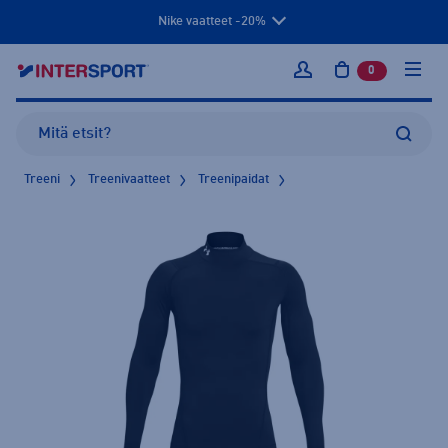
Nike vaatteet -20%
0
tuotetta osto
Kirjaudu sisään
Treeni
Treenivaatteet
Treenipaidat