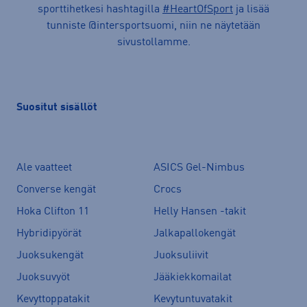
sporttihetkesi hashtagilla
#HeartOfSport
ja lisää
tunniste @intersportsuomi, niin ne näytetään
sivustollamme.
Suositut sisällöt
Ale vaatteet
ASICS Gel-Nimbus
Converse kengät
Crocs
Hoka Clifton 11
Helly Hansen -takit
Hybridipyörät
Jalkapallokengät
Juoksukengät
Juoksuliivit
Juoksuvyöt
Jääkiekkomailat
Kevyttoppatakit
Kevytuntuvatakit