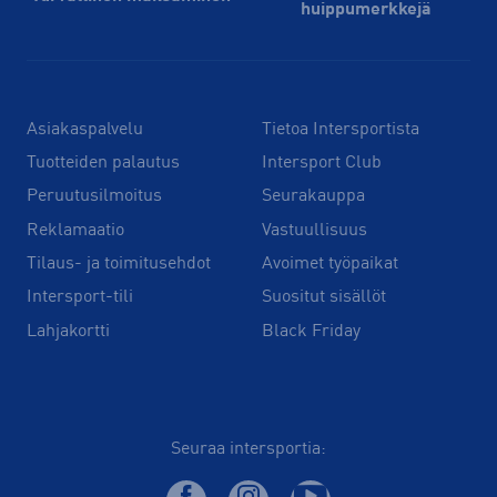
huippu­merkkejä
Asiakaspalvelu
Tietoa Intersportista
Tuotteiden palautus
Intersport Club
Peruutusilmoitus
Seurakauppa
Reklamaatio
Vastuullisuus
Tilaus- ja toimitusehdot
Avoimet työpaikat
Intersport-tili
Suositut sisällöt
Lahjakortti
Black Friday
Seuraa intersportia: