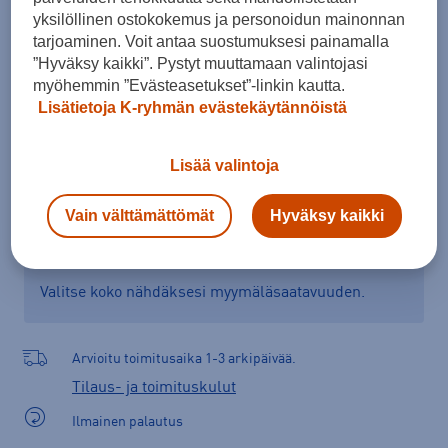
yksilöllinen ostokokemus ja personoidun mainonnan
Kokotaulukko
tarjoaminen. Voit antaa suostumuksesi painamalla
”Hyväksy kaikki”. Pystyt muuttamaan valintojasi
myöhemmin ”Evästeasetukset”-linkin kautta.
Lisää ostoskoriin
Lisätietoja K-ryhmän evästekäytännöistä
Lisää valintoja
Tarkista saatavuus ja tilaa myymälästä
Vain välttämättömät
Hyväksy kaikki
Verkkokauppa:
Saatavilla
Myymälät:
Saatavilla
Valitse koko nähdäksesi myymäläsaatavuuden.
Arvioitu toimitusaika 1-3 arkipäivää.
Tilaus- ja toimituskulut
Ilmainen palautus