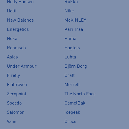
Helly Hansen
Rukka
Halti
Nike
New Balance
McKINLEY
Energetics
Kari Traa
Hoka
Puma
Röhnisch
Haglöfs
Asics
Luhta
Under Armour
Björn Borg
Firefly
Craft
Fjällräven
Merrell
Zeropoint
The North Face
Speedo
CamelBak
Salomon
Icepeak
Vans
Crocs