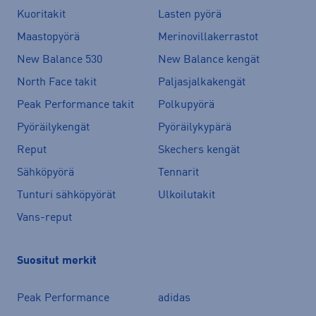
Kuoritakit
Lasten pyörä
Maastopyörä
Merinovillakerrastot
New Balance 530
New Balance kengät
North Face takit
Paljasjalkakengät
Peak Performance takit
Polkupyörä
Pyöräilykengät
Pyöräilykypärä
Reput
Skechers kengät
Sähköpyörä
Tennarit
Tunturi sähköpyörät
Ulkoilutakit
Vans-reput
Suositut merkit
Peak Performance
adidas