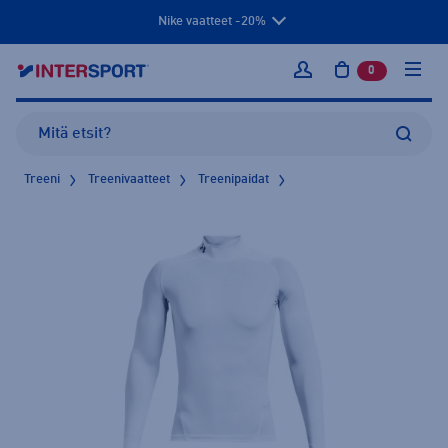
Nike vaatteet -20%
0
tuotetta osto
Kirjaudu sisään
Treeni
Treenivaatteet
Treenipaidat