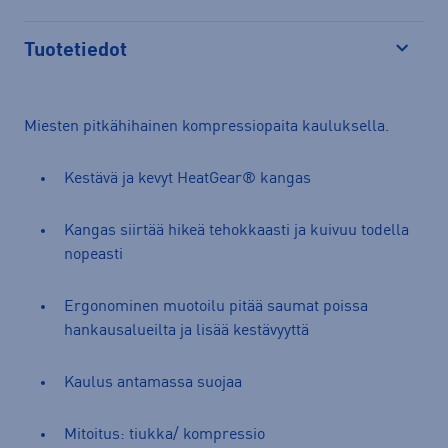
Tuotetiedot
Avaa
Miesten pitkähihainen kompressiopaita kauluksella.
Kestävä ja kevyt HeatGear® kangas
Kangas siirtää hikeä tehokkaasti ja kuivuu todella
nopeasti
Ergonominen muotoilu pitää saumat poissa
hankausalueilta ja lisää kestävyyttä
Kaulus antamassa suojaa
Mitoitus: tiukka/ kompressio