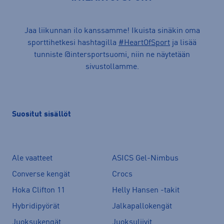
Jaa liikunnan ilo kanssamme! Ikuista sinäkin oma
sporttihetkesi hashtagilla
#HeartOfSport
ja lisää
tunniste @intersportsuomi, niin ne näytetään
sivustollamme.
Suositut sisällöt
Ale vaatteet
ASICS Gel-Nimbus
Converse kengät
Crocs
Hoka Clifton 11
Helly Hansen -takit
Hybridipyörät
Jalkapallokengät
Juoksukengät
Juoksuliivit