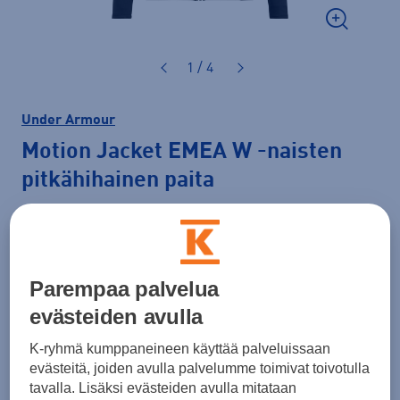
1 / 4
Under Armour
Motion Jacket EMEA W
-naisten
pitkähihainen paita
44,99 €
60,00 €
-25 %
Parempaa palvelua
Lisätietoa
30pv alin hinta: 60,00 €
evästeiden avulla
Väri
Musta
K-ryhmä kumppaneineen käyttää palveluissaan
evästeitä, joiden avulla palvelumme toimivat toivotulla
tavalla. Lisäksi evästeiden avulla mitataan