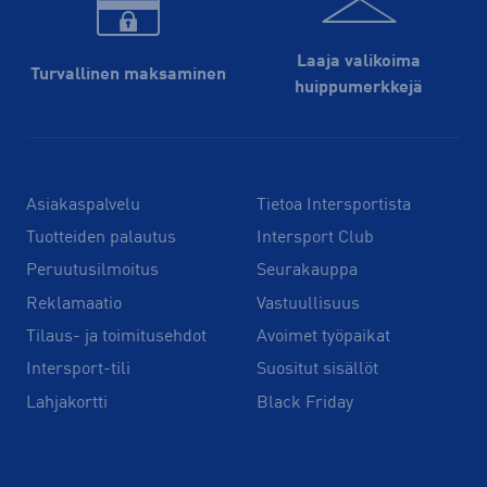
Laaja valikoima
Turvallinen maksaminen
huippu­merkkejä
Asiakaspalvelu
Tietoa Intersportista
Tuotteiden palautus
Intersport Club
Peruutusilmoitus
Seurakauppa
Reklamaatio
Vastuullisuus
Tilaus- ja toimitusehdot
Avoimet työpaikat
Intersport-tili
Suositut sisällöt
Lahjakortti
Black Friday