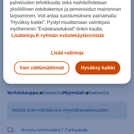
palveluiden tehokkuutta sekä mahdollistetaan
Koko
yksilöllinen ostokokemus ja personoidun mainonnan
tarjoaminen. Voit antaa suostumuksesi painamalla
XS
S
M
L
XL
XXL
”Hyväksy kaikki”. Pystyt muuttamaan valintojasi
Kokotaulukko
myöhemmin ”Evästeasetukset”-linkin kautta.
Lisätietoja K-ryhmän evästekäytännöistä
Lisää valintoja
Lisää ostoskoriin
Vain välttämättömät
Hyväksy kaikki
Tarkista saatavuus ja tilaa myymälästä
Verkkokauppa:
Saatavilla
Myymälät:
Saatavilla
Valitse koko nähdäksesi myymäläsaatavuuden.
Arvioitu toimitusaika 1-3 arkipäivää.