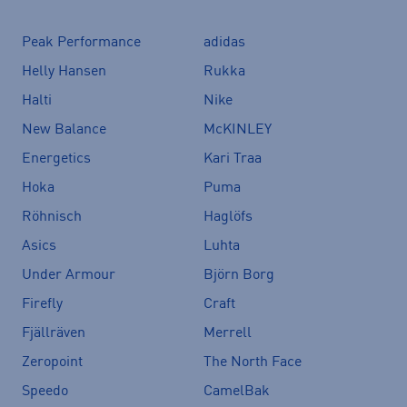
Peak Performance
adidas
Helly Hansen
Rukka
Halti
Nike
New Balance
McKINLEY
Energetics
Kari Traa
Hoka
Puma
Röhnisch
Haglöfs
Asics
Luhta
Under Armour
Björn Borg
Firefly
Craft
Fjällräven
Merrell
Zeropoint
The North Face
Speedo
CamelBak