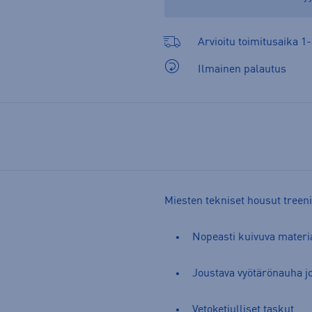
Arvioitu toimitusaika 1-
Ilmainen palautus
Miesten tekniset housut treeni
Nopeasti kuivuva materi
Joustava vyötärönauha j
Vetoketjulliset taskut