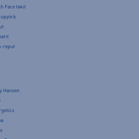
h Face takit
kupyörä
ut
arit
s-reput
ly Hansen
e
rgetics
ma
cs