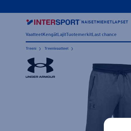
NAISET
MIEHET
LAPSET
Vaatteet
Kengät
Lajit
Tuotemerkit
Last chance
Treeni
Treenivaatteet