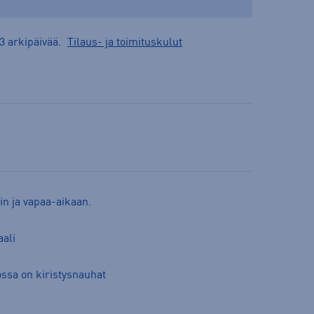
3 arkipäivää.
Tilaus- ja toimituskulut
in ja vapaa-aikaan.
aali
ossa on kiristysnauhat