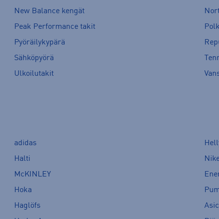
New Balance kengät
Nort
Peak Performance takit
Pol
Pyöräilykypärä
Rep
Sähköpyörä
Tenn
Ulkoilutakit
Van
adidas
Hel
Halti
Nik
McKINLEY
Ene
Hoka
Pu
Haglöfs
Asi