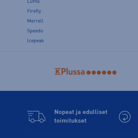
Luhta
Firefly
Merrell
Speedo
Icepeak
Nopeat ja edulliset
toimitukset