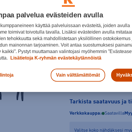
Harmaa
paa palvelua evästeiden avulla
Koko
kumppaneineen käyttää palveluissaan evästeitä, joiden avulla
XS
S
M
e toimivat toivotulla tavalla. Lisäksi evästeiden avulla mitataa
den tehokkuutta sekä mahdollistetaan yksilöllinen ostokokemus 
Kokotaulukko
dun mainonnan tarjoaminen. Voit antaa suostumuksesi painama
 kaikki”. Pystyt muuttamaan valintojasi myöhemmin ”Evästeaset
utta.
Lisätietoja K-ryhmän evästekäytännöistä
lintoja
Vain välttämättömät
Hyväks
Tarkista saatavuus ja 
Verkkokauppa:
Saatavilla
Myy
Valitse koko nähdäksesi m