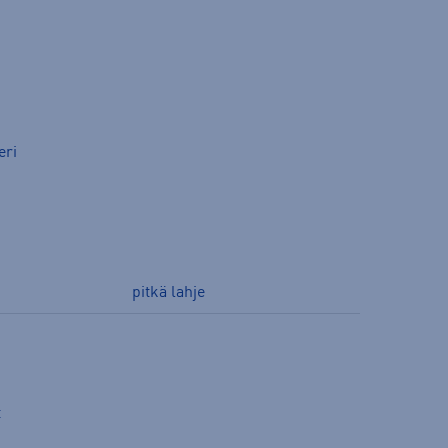
eri
pitkä lahje
t