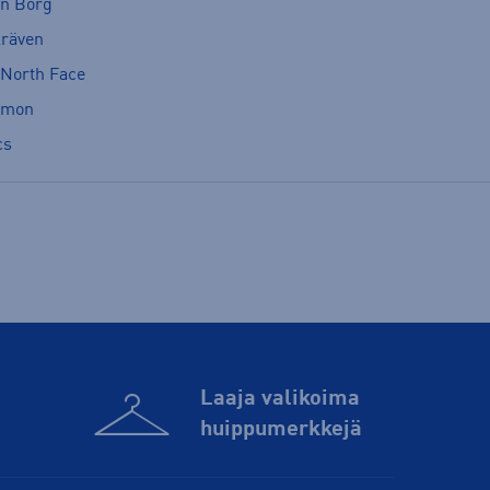
rn Borg
lräven
 North Face
omon
cs
Laaja valikoima
huippu­merkkejä