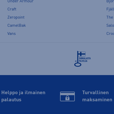
Under Armour
Bjö
Craft
Fjäl
Zeropoint
The
CamelBak
Sal
Vans
Cro
Helppo ja ilmainen
Turvallinen
palautus
maksaminen