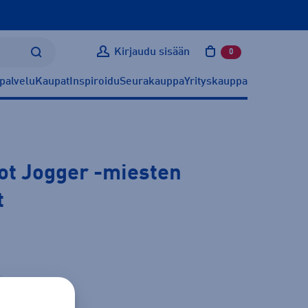
Kirjaudu sisään
0
tuotetta ostoskoris
palvelu
Kaupat
Inspiroidu
Seurakauppa
Yrityskauppa
cot Jogger
-miesten
t