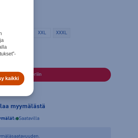
L
XL
XXL
XXXL
n
ja
lla
ukset”-
Lisää ostoskoriin
y kaikki
tilaa myymälästä
mälät:
Saatavilla
yymäläsaatavuuden.