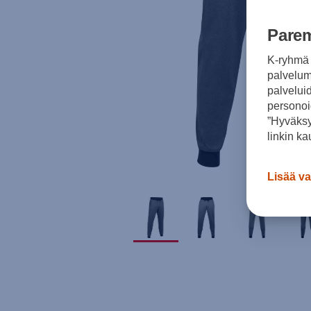
Parem
K-ryhmä 
palvelumm
palvelui
personoi
”Hyväksy
linkin ka
Lisää va