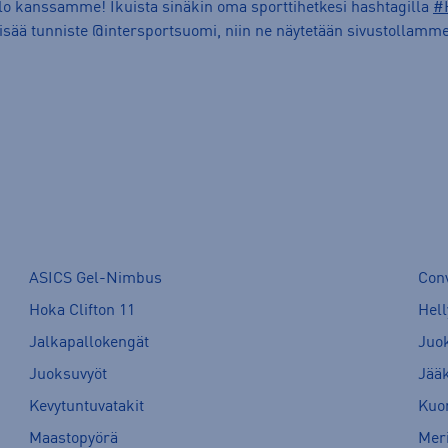
ilo kanssamme! Ikuista sinäkin oma sporttihetkesi hashtagilla
#
lisää tunniste @intersportsuomi, niin ne näytetään sivustollamme
ASICS Gel-Nimbus
Con
Hoka Clifton 11
Hell
Jalkapallokengät
Juo
Juoksuvyöt
Jää
Kevytuntuvatakit
Kuor
Maastopyörä
Meri