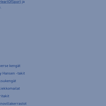
HeartOfSport
ja
.
verse kengät
y Hansen -takit
ksukengät
kiekkomailat
itakit
novillakerrastot