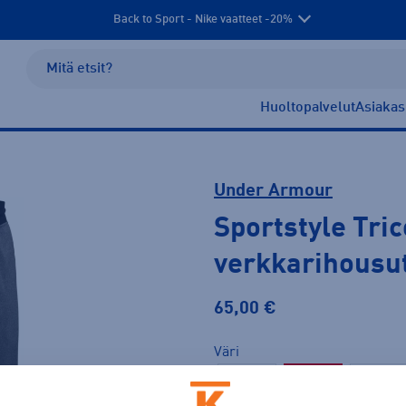
Back to Sport - Nike vaatteet -20%
Huoltopalvelut
Asiakas
Under Armour
Sportstyle Tri
verkkarihousu
65,00 €
Väri