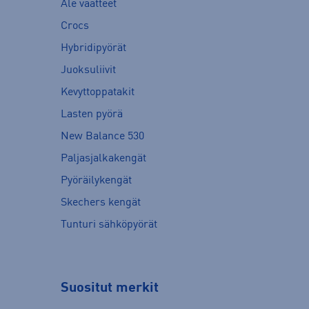
Ale vaatteet
Crocs
Hybridipyörät
Juoksuliivit
Kevyttoppatakit
Lasten pyörä
New Balance 530
Paljasjalkakengät
Pyöräilykengät
Skechers kengät
Tunturi sähköpyörät
Suositut merkit