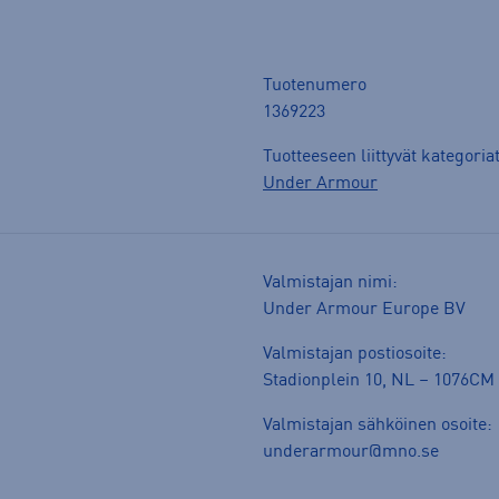
Tuotenumero
1369223
Tuotteeseen liittyvät kategoria
Under Armour
Valmistajan nimi:
Under Armour Europe BV
Valmistajan postiosoite:
Stadionplein 10, NL – 1076C
Valmistajan sähköinen osoite:
underarmour@mno.se