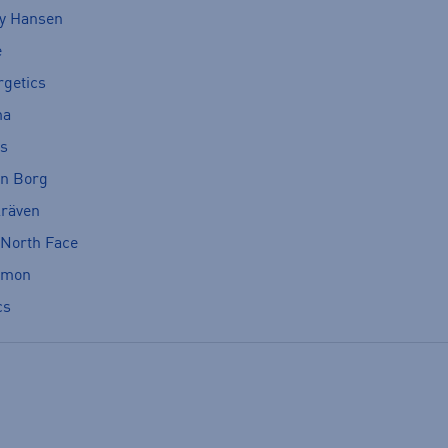
ly Hansen
e
rgetics
ma
cs
rn Borg
lräven
 North Face
omon
cs