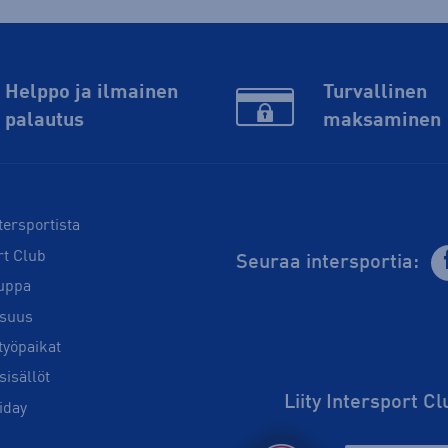
Helppo ja ilmainen
Turvallinen
palautus
maksaminen
tersportista
rt Club
Seuraa intersportia:
uppa
isuus
työpaikat
sisällöt
Liity Intersport C
iday