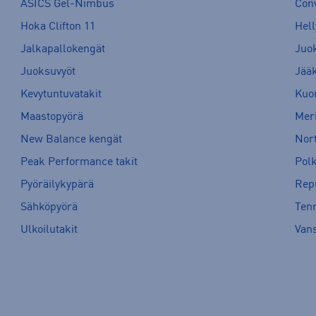
ASICS Gel-Nimbus
Con
Hoka Clifton 11
Hell
Jalkapallokengät
Juo
Juoksuvyöt
Jää
Kevytuntuvatakit
Kuor
Maastopyörä
Meri
New Balance kengät
Nort
Peak Performance takit
Pol
Pyöräilykypärä
Rep
Sähköpyörä
Tenn
Ulkoilutakit
Van