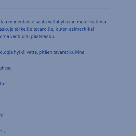
tää monenlaista säätä vettähylkivän materiaalinsa
askuja tärkeille tavaroille, kuten esimerkiksi
le oma ventiloitu päätytasku.
ogia hylkii vettä, pitäen tavarat kuivina
kahvaa
lle
cm
ri.