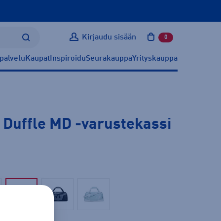
Kirjaudu sisään
0
tuotetta ostoskoris
palvelu
Kaupat
Inspiroidu
Seurakauppa
Yrityskauppa
 Duffle MD
-varustekassi
Beige