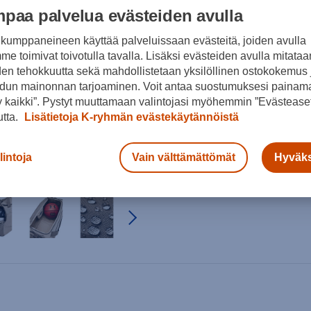
paa palvelua evästeiden avulla
kumppaneineen käyttää palveluissaan evästeitä, joiden avulla
e toimivat toivotulla tavalla. Lisäksi evästeiden avulla mitataa
den tehokkuutta sekä mahdollistetaan yksilöllinen ostokokemus 
dun mainonnan tarjoaminen. Voit antaa suostumuksesi painama
 kaikki”. Pystyt muuttamaan valintojasi myöhemmin ”Evästeaset
utta.
Lisätietoja K-ryhmän evästekäytännöistä
Arvioitu toimitusaika 1-
lintoja
Vain välttämättömät
Hyväks
Ilmainen palautus