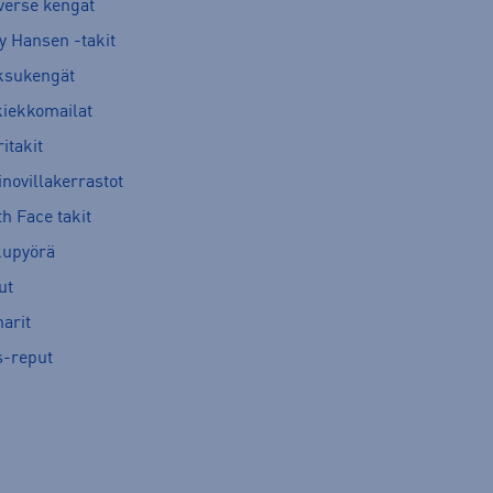
verse kengät
y Hansen -takit
ksukengät
kiekkomailat
itakit
novillakerrastot
h Face takit
kupyörä
ut
arit
s-reput