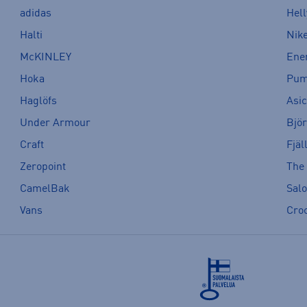
adidas
Hel
Halti
Nik
McKINLEY
Ene
Hoka
Pu
Haglöfs
Asi
Under Armour
Bjö
Craft
Fjäl
Zeropoint
The
CamelBak
Sal
Vans
Cro