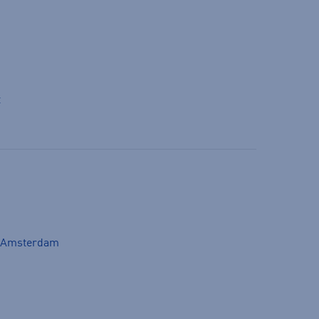
t
M Amsterdam