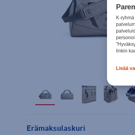
Parem
K-ryhmä 
palvelumm
palvelui
personoi
”Hyväksy
linkin ka
Lisää va
Erämaksulaskuri