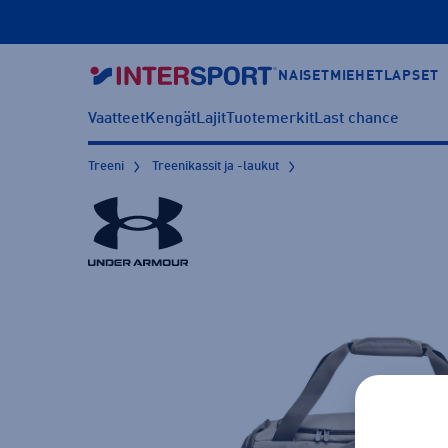
NAISET
MIEHET
LAPSET
Vaatteet
Kengät
Lajit
Tuotemerkit
Last chance
Treeni
Treenikassit ja -laukut