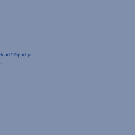
HeartOfSport
ja
.