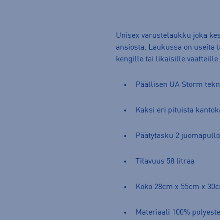
Unisex varustelaukku joka kes
ansiosta. Laukussa on useita t
kengille tai likaisille vaatteil
Päällisen UA Storm teknol
Kaksi eri pituista kanto
Päätytasku 2 juomapullo
Tilavuus 58 litraa
Koko 28cm x 55cm x 30
Materiaali 100% polyeste