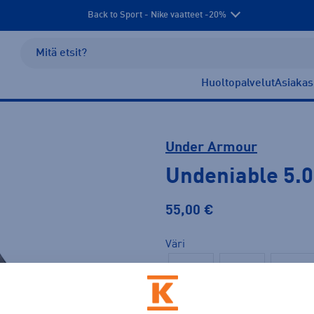
Back to Sport - Nike vaatteet -20%
Huoltopalvelut
Asiakas
Under Armour
Undeniable 5.0
55,00 €
Väri