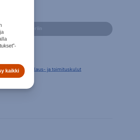
n
Lisää ostoskoriin
ja
lla
ukset”-
3 arkipäivää.
Tilaus- ja toimituskulut
y kaikki