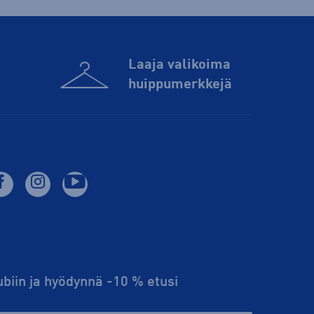
Laaja valikoima
huippu­merkkejä
lubiin ja hyödynnä -10 % etusi