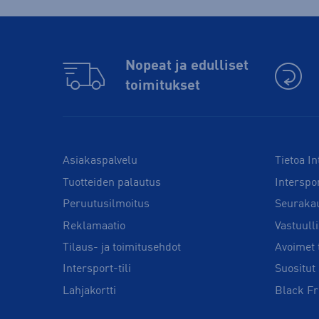
Nopeat ja edulliset
toimitukset
Asiakaspalvelu
Tietoa In
Tuotteiden palautus
Interspo
Peruutusilmoitus
Seuraka
Reklamaatio
Vastuull
Tilaus- ja toimitusehdot
Avoimet 
Intersport-tili
Suositut 
Lahjakortti
Black Fr