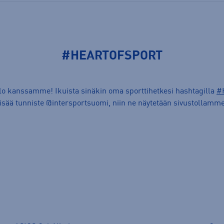
#HEARTOFSPORT
ilo kanssamme! Ikuista sinäkin oma sporttihetkesi hashtagilla
#
lisää tunniste @intersportsuomi, niin ne näytetään sivustollamme