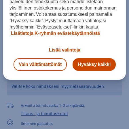
palveluiden tehokkuutta sekä mahdollistetaan
yksilöllinen ostokokemus ja personoidun mainonnan
Kokotaulukko
tarjoaminen. Voit antaa suostumuksesi painamalla
”Hyväksy kaikki”. Pystyt muuttamaan valintojasi
myöhemmin ”Evästeasetukset”-linkin kautta.
Lisää ostoskoriin
Lisätietoja K-ryhmän evästekäytännöistä
Lisää valintoja
Tarkista saatavuus ja tilaa myymälästä
Vain välttämättömät
Hyväksy kaikki
Verkkokauppa:
Saatavilla
Myymälät:
Saatavilla
Valitse koko nähdäksesi myymäläsaatavuuden.
Arvioitu toimitusaika 1-3 arkipäivää.
Tilaus- ja toimituskulut
Ilmainen palautus