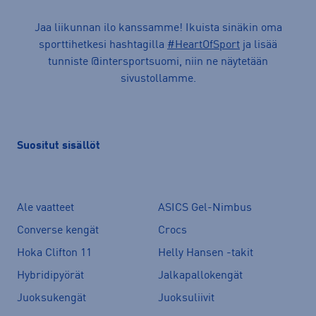
Jaa liikunnan ilo kanssamme! Ikuista sinäkin oma
sporttihetkesi hashtagilla
#HeartOfSport
ja lisää
tunniste @intersportsuomi, niin ne näytetään
sivustollamme.
Suositut sisällöt
Ale vaatteet
ASICS Gel-Nimbus
Converse kengät
Crocs
Hoka Clifton 11
Helly Hansen -takit
Hybridipyörät
Jalkapallokengät
Juoksukengät
Juoksuliivit