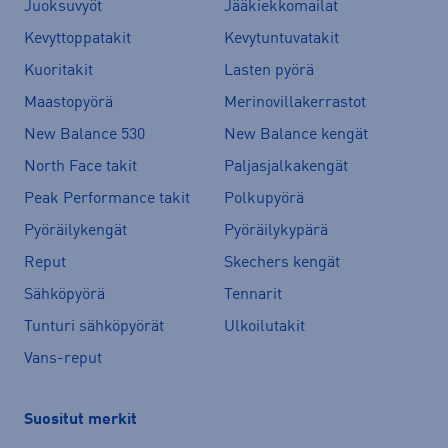
Juoksuvyöt
Jääkiekkomailat
Kevyttoppatakit
Kevytuntuvatakit
Kuoritakit
Lasten pyörä
Maastopyörä
Merinovillakerrastot
New Balance 530
New Balance kengät
North Face takit
Paljasjalkakengät
Peak Performance takit
Polkupyörä
Pyöräilykengät
Pyöräilykypärä
Reput
Skechers kengät
Sähköpyörä
Tennarit
Tunturi sähköpyörät
Ulkoilutakit
Vans-reput
Suositut merkit