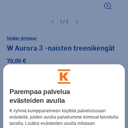
1 / 5
Under Armour
W Aurora 3
-naisten treenikengät
70,00 €
Väri
Valkoinen
Parempaa palvelua
evästeiden avulla
Koko
K-ryhmä kumppaneineen käyttää palveluissaan
36,5
37,5
39
40
40,5
41
42
evästeitä, joiden avulla palvelumme toimivat toivotulla
tavalla. Lisäksi evästeiden avulla mitataan
42,5
43