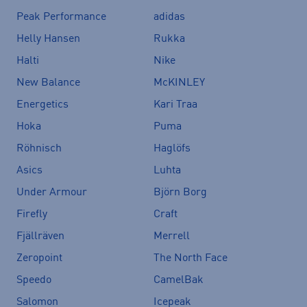
Peak Performance
adidas
Helly Hansen
Rukka
Halti
Nike
New Balance
McKINLEY
Energetics
Kari Traa
Hoka
Puma
Röhnisch
Haglöfs
Asics
Luhta
Under Armour
Björn Borg
Firefly
Craft
Fjällräven
Merrell
Zeropoint
The North Face
Speedo
CamelBak
Salomon
Icepeak