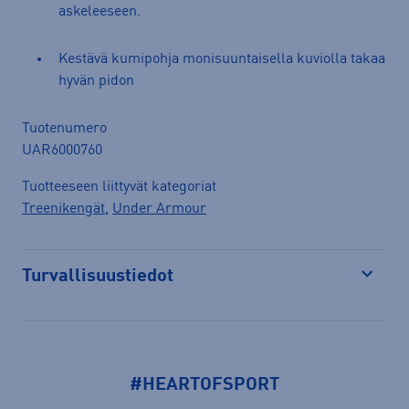
askeleeseen.
Kestävä kumipohja monisuuntaisella kuviolla takaa
hyvän pidon
Tuotenumero
UAR6000760
Tuotteeseen liittyvät kategoriat
Treenikengät
,
Under Armour
Turvallisuustiedot
Avaa
#HEARTOFSPORT