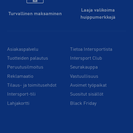
Laaja valikoima
Turvallinen maksaminen
huippu­merkkejä
Asiakaspalvelu
Tietoa Intersportista
Tuotteiden palautus
Intersport Club
Peruutusilmoitus
Seurakauppa
Reklamaatio
Vastuullisuus
Tilaus- ja toimitusehdot
Avoimet työpaikat
Intersport-tili
Suositut sisällöt
Lahjakortti
Black Friday