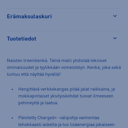
Erämaksulaskuri
Avaa
Tuotetiedot
Avaa
Naisten treenikenkä. Tämä malli yhdistää tekniset
ominaisuudet ja tyylikkään viimeistelyn. Kenkä, joka sekä
tuntuu että näyttää hyvältä!
Hengittävä verkkokangas pitää jalat raikkaina, ja
mokkapintaiset yksityiskohdat tuovat ilmeeseen
pehmeyttä ja laatua.
Päivitetty Charged+ -välipohja vaimentaa
tehokkaasti askelta ja tuo lisäenergiaa jokaiseen