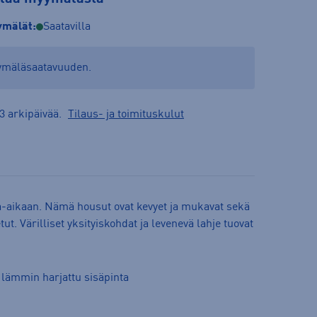
mälät:
Saatavilla
yymäläsaatavuuden.
3 arkipäivää.
Tilaus- ja toimituskulut
a-aikaan. Nämä housut ovat kevyet ja mukavat sekä
tut. Värilliset yksityiskohdat ja levenevä lahje tuovat
 lämmin harjattu sisäpinta