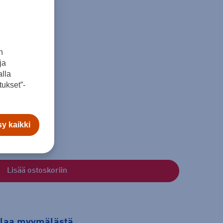
n
ja
lla
ukset”-
y kaikki
Lisää ostoskoriin
tilaa myymälästä