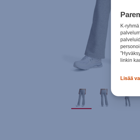
Parem
K-ryhmä 
palvelumm
palvelui
personoi
”Hyväksy
linkin ka
Lisää va