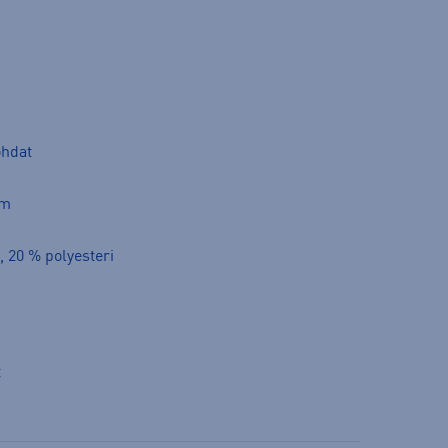
ohdat
cm
, 20 % polyesteri
t