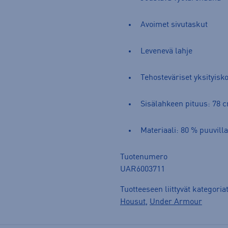
Avoimet sivutaskut
Levenevä lahje
Tehosteväriset yksityisk
Sisälahkeen pituus: 78 
Materiaali: 80 % puuvilla
Tuotenumero
UAR6003711
Tuotteeseen liittyvät kategoria
Housut
,
Under Armour