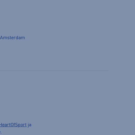
M Amsterdam
HeartOfSport
ja
.