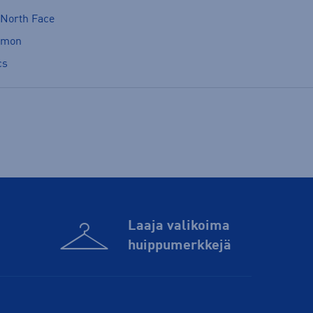
 North Face
omon
cs
Laaja valikoima
huippu­merkkejä