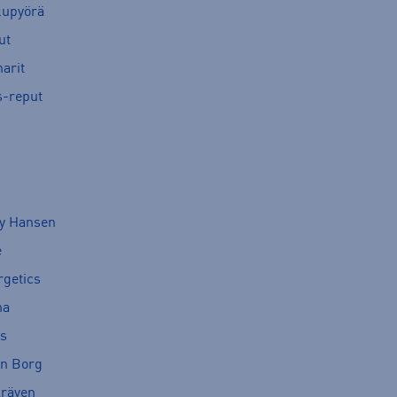
kupyörä
ut
arit
s-reput
ly Hansen
e
rgetics
ma
cs
rn Borg
lräven