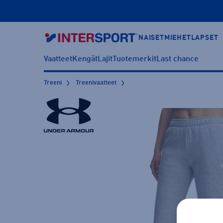
NAISET
MIEHET
LAPSET
Vaatteet
Kengät
Lajit
Tuotemerkit
Last chance
Treeni
Treenivaatteet