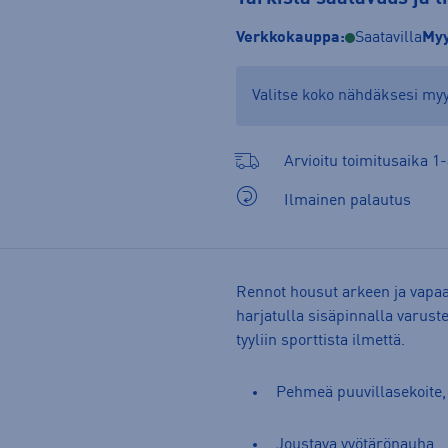
Verkkokauppa:
Saatavilla
Myy
Valitse koko nähdäksesi m
Arvioitu toimitusaika 1-
Ilmainen palautus
Rennot housut arkeen ja vapa
harjatulla sisäpinnalla varuste
tyyliin sporttista ilmettä.
Pehmeä puuvillasekoite,
Joustava vyötärönauha