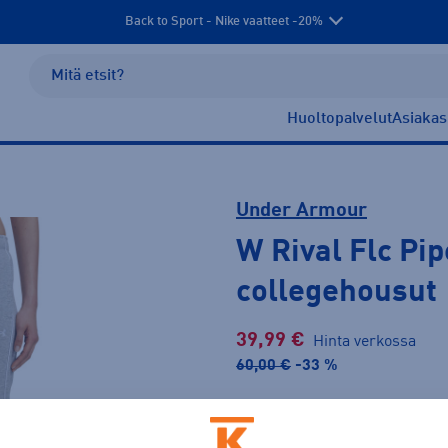
Back to Sport - Nike vaatteet -20%
Huoltopalvelut
Asiakas
Under Armour
W Rival Flc Pi
collegehousut
39,99 €
Hinta verkossa
60,00 €
-33 %
Lis
30pv alin hinta: 60,00 €
Tarjous voimassa 18.8. asti.