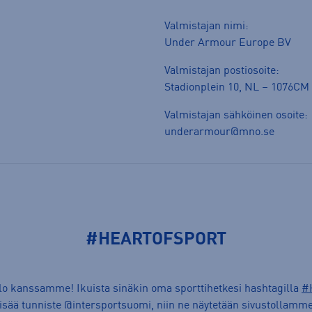
Valmistajan nimi:
Under Armour Europe BV
Valmistajan postiosoite:
Stadionplein 10, NL – 1076C
Valmistajan sähköinen osoite:
underarmour@mno.se
#HEARTOFSPORT
ilo kanssamme! Ikuista sinäkin oma sporttihetkesi hashtagilla
#
lisää tunniste @intersportsuomi, niin ne näytetään sivustollamme