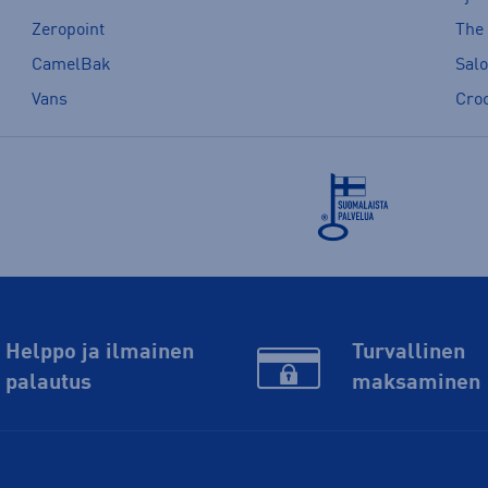
Zeropoint
The
CamelBak
Sal
Vans
Cro
Helppo ja ilmainen
Turvallinen
palautus
maksaminen