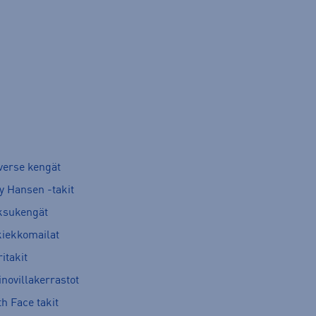
verse kengät
y Hansen -takit
ksukengät
kiekkomailat
itakit
novillakerrastot
h Face takit