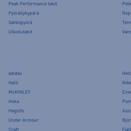
Peak Performance takit
Pol
Pyöräilykypärä
Rep
Sähköpyörä
Tenn
Ulkoilutakit
Van
adidas
Hel
Halti
Nik
McKINLEY
Ene
Hoka
Pu
Haglöfs
Asi
Under Armour
Bjö
Craft
Fjäl