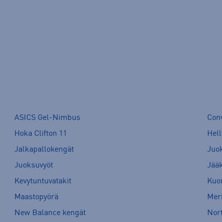
ASICS Gel-Nimbus
Con
Hoka Clifton 11
Hell
Jalkapallokengät
Juo
Juoksuvyöt
Jää
Kevytuntuvatakit
Kuor
Maastopyörä
Meri
New Balance kengät
Nort