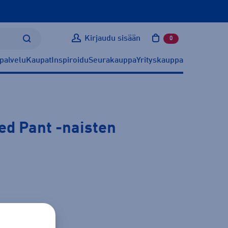
Kirjaudu sisään
0
tuotetta ostoskoris
palvelu
Kaupat
Inspiroidu
Seurakauppa
Yrityskauppa
ped Pant
-naisten
ätietoa