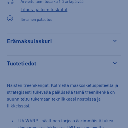
Arvioitu toimitusaika 1-3 arkipäivää.
Tilaus- ja toimituskulut
Ilmainen palautus
Erämaksulaskuri
Avaa
Tuotetiedot
Avaa
Naisten treenikengät. Kolmella maakosketuspisteellä ja
strategisesti tukevalla päällisellä tämä treenikenkä on
suunniteltu tukemaan tekniikkaasi nostoissa ja
liikkeissäsi.
UA WARP -päällinen tarjoaa äärimmäistä tukea
dynaamisissa liikkeissä TPU-verkon avulla