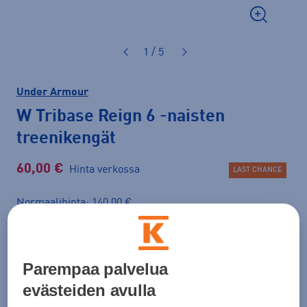
1 / 5
Under Armour
W Tribase Reign 6
-naisten
treenikengät
60,00 €
Hinta verkossa
LAST CHANCE
Normaalihinta: 140,00 €
Lisätietoa
30pv alin hinta: 60,00 €
Väri
Tummanlila
Parempaa palvelua
evästeiden avulla