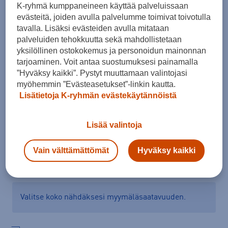
K-ryhmä kumppaneineen käyttää palveluissaan
evästeitä, joiden avulla palvelumme toimivat toivotulla
tavalla. Lisäksi evästeiden avulla mitataan
palveluiden tehokkuutta sekä mahdollistetaan
yksilöllinen ostokokemus ja personoidun mainonnan
tarjoaminen. Voit antaa suostumuksesi painamalla
Kokoja ei saatavilla.
”Hyväksy kaikki”. Pystyt muuttamaan valintojasi
myöhemmin ”Evästeasetukset”-linkin kautta.
Lisätietoja K-ryhmän evästekäytännöistä
Lisää ostoskoriin
Lisää valintoja
Tarkista saatavuus ja tilaa myymälästä
Vain välttämättömät
Hyväksy kaikki
Verkkokauppa:
Saatavilla
Myymälät:
Ei saatavilla
Valitse koko nähdäksesi myymäläsaatavuuden.