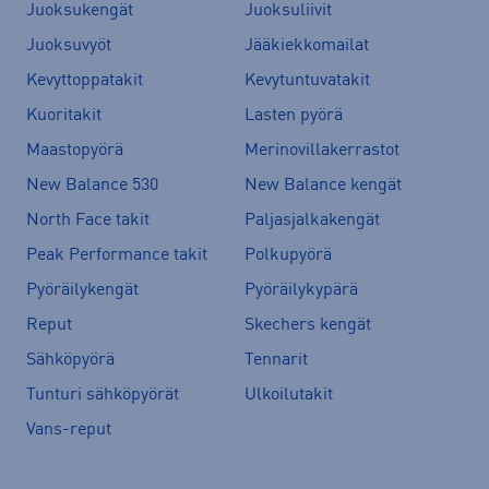
Juoksukengät
Juoksuliivit
Juoksuvyöt
Jääkiekkomailat
Kevyttoppatakit
Kevytuntuvatakit
Kuoritakit
Lasten pyörä
Maastopyörä
Merinovillakerrastot
New Balance 530
New Balance kengät
North Face takit
Paljasjalkakengät
Peak Performance takit
Polkupyörä
Pyöräilykengät
Pyöräilykypärä
Reput
Skechers kengät
Sähköpyörä
Tennarit
Tunturi sähköpyörät
Ulkoilutakit
Vans-reput