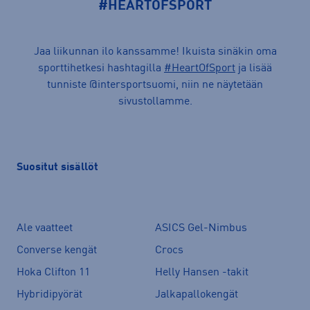
#HEARTOFSPORT
Jaa liikunnan ilo kanssamme! Ikuista sinäkin oma
sporttihetkesi hashtagilla
#HeartOfSport
ja lisää
tunniste @intersportsuomi, niin ne näytetään
sivustollamme.
Suositut sisällöt
Ale vaatteet
ASICS Gel-Nimbus
Converse kengät
Crocs
Hoka Clifton 11
Helly Hansen -takit
Hybridipyörät
Jalkapallokengät