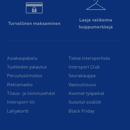
Laaja valikoima
Turvallinen maksaminen
huippu­merkkejä
Asiakaspalvelu
Tietoa Intersportista
Tuotteiden palautus
Intersport Club
Peruutusilmoitus
Seurakauppa
Reklamaatio
Vastuullisuus
Tilaus- ja toimitusehdot
Avoimet työpaikat
Intersport-tili
Suositut sisällöt
Lahjakortti
Black Friday