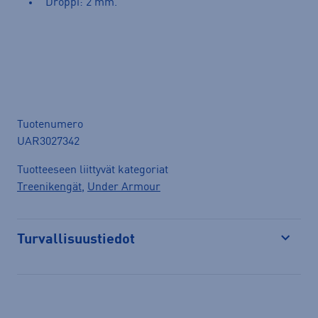
Droppi: 2 mm.
Tuotenumero
UAR3027342
Tuotteeseen liittyvät kategoriat
Treenikengät
,
Under Armour
Turvallisuustiedot
Avaa