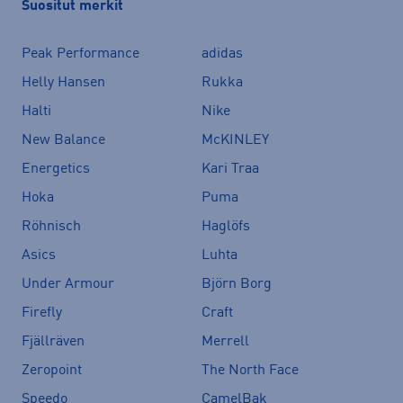
Suositut merkit
Peak Performance
adidas
Helly Hansen
Rukka
Halti
Nike
New Balance
McKINLEY
Energetics
Kari Traa
Hoka
Puma
Röhnisch
Haglöfs
Asics
Luhta
Under Armour
Björn Borg
Firefly
Craft
Fjällräven
Merrell
Zeropoint
The North Face
Speedo
CamelBak