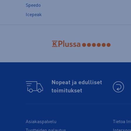
Speedo
Icepeak
Nopeat ja edulliset
toimitukset
Asiakaspalvelu
Tietoa In
Tuotteiden palautus
Interspo