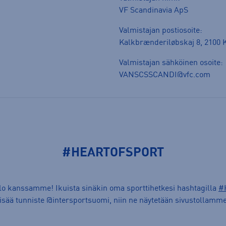
VF Scandinavia ApS
Valmistajan postiosoite:
Kalkbrænderiløbskaj 8, 2100
Valmistajan sähköinen osoite:
VANSCSSCANDI@vfc.com
#HEARTOFSPORT
ilo kanssamme! Ikuista sinäkin oma sporttihetkesi hashtagilla
#
lisää tunniste @intersportsuomi, niin ne näytetään sivustollamme