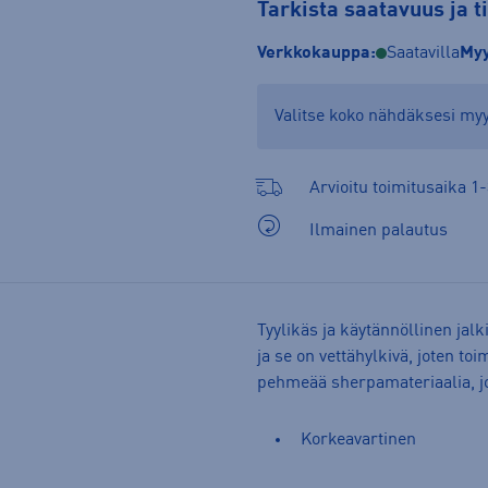
Tarkista saatavuus ja 
Verkkokauppa:
Saatavilla
Myy
Valitse koko nähdäksesi m
Arvioitu toimitusaika 1-
Ilmainen palautus
Tyylikäs ja käytännöllinen jal
ja se on vettähylkivä, joten t
pehmeää sherpamateriaalia, j
Korkeavartinen