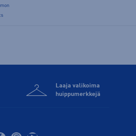
omon
cs
Laaja valikoima
huippu­merkkejä