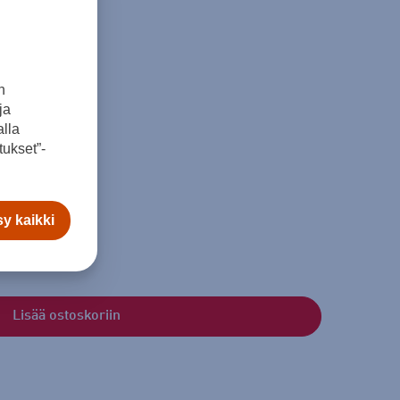
n
ja
lla
ukset”-
y kaikki
Lisää ostoskoriin