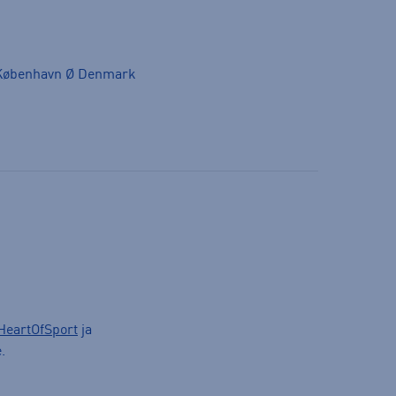
 København Ø Denmark
HeartOfSport
ja
.