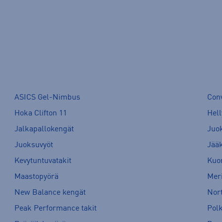
ASICS Gel-Nimbus
Con
Hoka Clifton 11
Hell
Jalkapallokengät
Juo
Juoksuvyöt
Jää
Kevytuntuvatakit
Kuor
Maastopyörä
Meri
New Balance kengät
Nort
Peak Performance takit
Pol