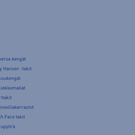
verse kengät
y Hansen -takit
ksukengät
kiekkomailat
itakit
novillakerrastot
h Face takit
kupyörä