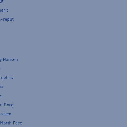
ut
arit
s-reput
ly Hansen
e
rgetics
ma
cs
rn Borg
lräven
 North Face