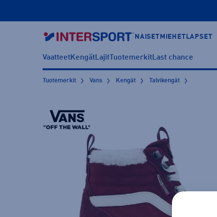
NAISET
MIEHET
LAPSET
Vaatteet
Kengät
Lajit
Tuotemerkit
Last chance
Tuotemerkit
Vans
Kengät
Talvikengät