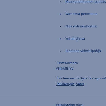
Mokkanahkainen päällis
Varressa pehmuste
Ylös asti nauhoitus
Vettähylkivä
Ikoninen vohvelipohja
Tuotenumero
VN0A5HYV
Tuotteeseen liittyvät kategoria
Talvikengät
,
Vans
Valmistajan nimi: