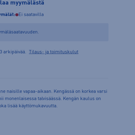
tilaa myymälästä
mälät:
Ei saatavilla
yymäläsaatavuuden.
3 arkipäivää.
Tilaus- ja toimituskulut
kine naisille vapaa-aikaan. Kengässä on korkea varsi
oimii monenlaisessa talvisäässä. Kengän kaulus on
oka lisää käyttömukavuutta.