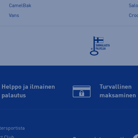
CamelBak
Sal
Vans
Cro
Helppo ja ilmainen
Turvallinen
palautus
maksaminen
tersportista
rt Club