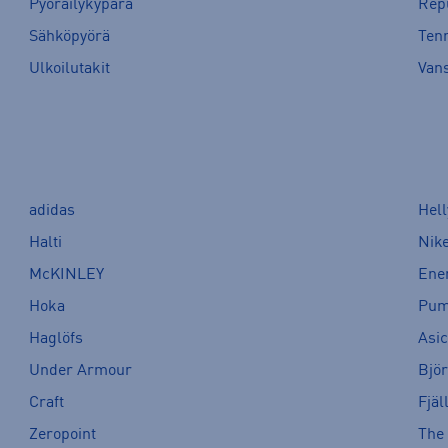
Pyöräilykypärä
Rep
Sähköpyörä
Tenn
Ulkoilutakit
Van
adidas
Hel
Halti
Nik
McKINLEY
Ene
Hoka
Pu
Haglöfs
Asi
Under Armour
Bjö
Craft
Fjäl
Zeropoint
The