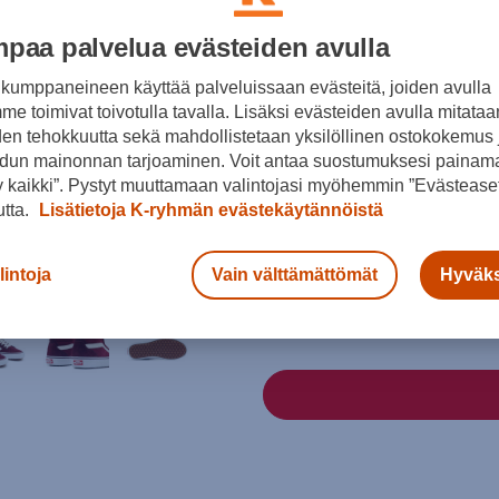
LAST CHANCE
paa palvelua evästeiden avulla
Väri
kumppaneineen käyttää palveluissaan evästeitä, joiden avulla
e toimivat toivotulla tavalla. Lisäksi evästeiden avulla mitataa
den tehokkuutta sekä mahdollistetaan yksilöllinen ostokokemus 
dun mainonnan tarjoaminen. Voit antaa suostumuksesi painama
Punainen
 kaikki”. Pystyt muuttamaan valintojasi myöhemmin ”Evästeaset
Koko
utta.
Lisätietoja K-ryhmän evästekäytännöistä
34,5
35
36,5
lintoja
Vain välttämättömät
Hyväks
Kokotaulukko