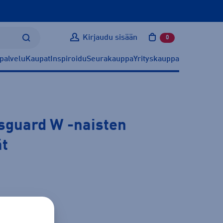
Kirjaudu sisään
0
tuotetta ostoskoris
palvelu
Kaupat
Inspiroidu
Seurakauppa
Yrityskauppa
nsguard W
-naisten
ät
ätietoa