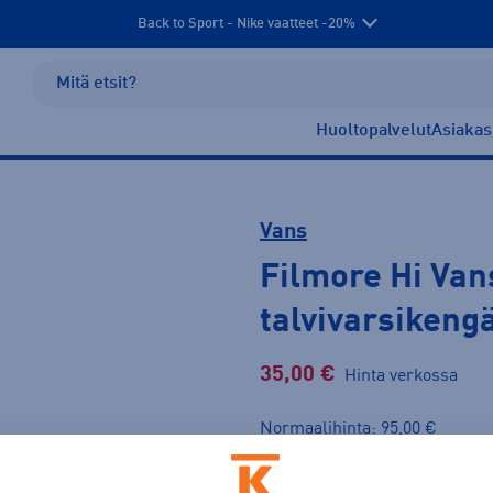
Back to Sport - Nike vaatteet -20%
Huoltopalvelut
Asiakas
Vans
Filmore Hi Va
talvivarsikeng
35,00 €
Hinta verkossa
Normaalihinta: 95,00 €
Lis
30pv alin hinta: 35,00 €