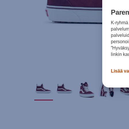
Parem
K-ryhmä 
palvelumm
palvelui
personoi
”Hyväksy
linkin ka
Lisää va