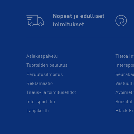
Nopeat ja edulliset
toimitukset
Asiakaspalvelu
Tietoa In
Tuotteiden palautus
Interspo
Peruutusilmoitus
Seuraka
Reklamaatio
Vastuull
Tilaus- ja toimitusehdot
Avoimet 
Intersport-tili
Suositut 
Lahjakortti
Black Fr