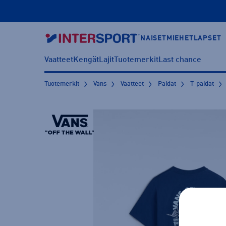
NAISET
MIEHET
LAPSET
Vaatteet
Kengät
Lajit
Tuotemerkit
Last chance
Tuotemerkit
Vans
Vaatteet
Paidat
T-paidat