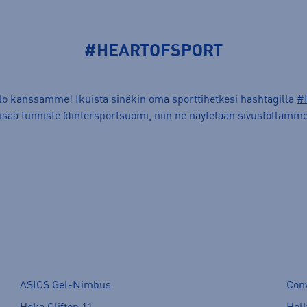
#HEARTOFSPORT
ilo kanssamme! Ikuista sinäkin oma sporttihetkesi hashtagilla
#
lisää tunniste @intersportsuomi, niin ne näytetään sivustollamme
ASICS Gel-Nimbus
Con