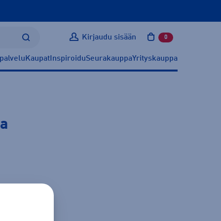
Kirjaudu sisään
0
tuotetta ostoskoris
palvelu
Kaupat
Inspiroidu
Seurakauppa
Yrityskauppa
ta