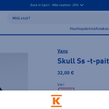
Back to Sport - Nike vaatteet -20%
Huoltopalvelut
Asiakas
Vans
Skull Ss
-t-pai
32,00 €
Väri
Sininen