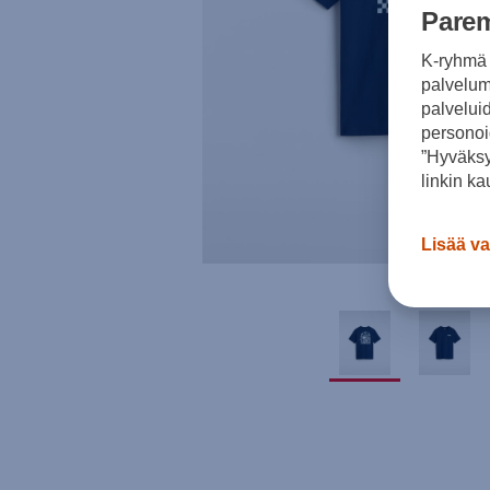
Parem
K-ryhmä 
palvelumm
palvelui
personoi
”Hyväksy
linkin ka
Lisää va