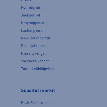
Crocs
Hybridipyörät
Juoksuliivit
Kevyttoppatakit
Lasten pyörä
New Balance 530
Paljasjalkakengät
Pyöräilykengät
Skechers kengät
Tunturi sähköpyörät
Suositut merkit
Peak Performance