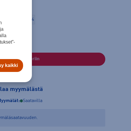
 - 163
165 - 174
n
ja
lla
ukset”-
Lisää ostoskoriin
y kaikki
tilaa myymälästä
yymälät:
Saatavilla
yymäläsaatavuuden.