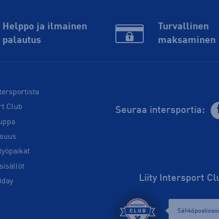
Helppo ja ilmainen
Turvallinen
palautus
maksaminen
tersportista
rt Club
Seuraa intersportia:
uppa
isuus
työpaikat
sisällöt
Liity Intersport C
iday