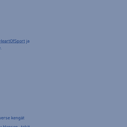
HeartOfSport
ja
.
verse kengät