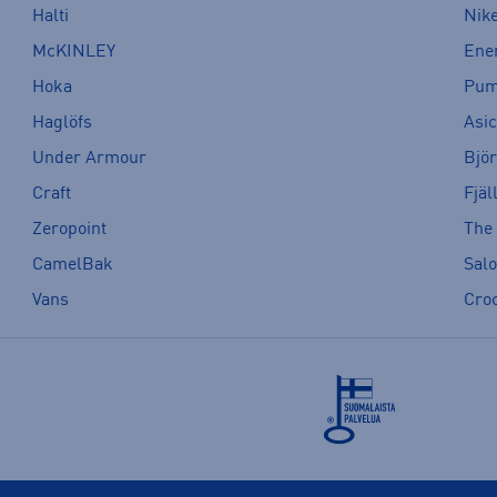
Halti
Nik
McKINLEY
Ene
Hoka
Pu
Haglöfs
Asi
Under Armour
Bjö
Craft
Fjäl
Zeropoint
The
CamelBak
Sal
Vans
Cro