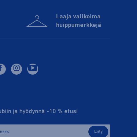
Laaja valikoima
huippu­merkkejä
lubiin ja hyödynnä -10 % etusi
Liity