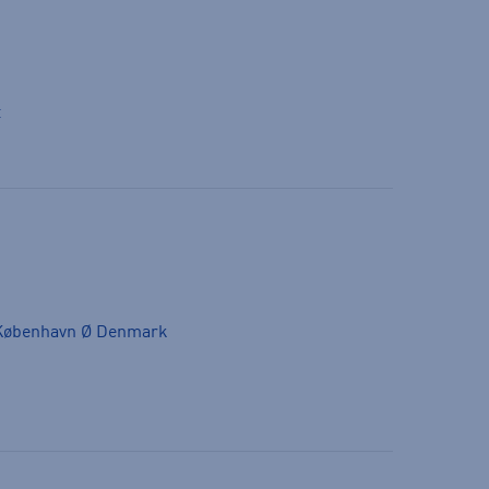
t
 København Ø Denmark