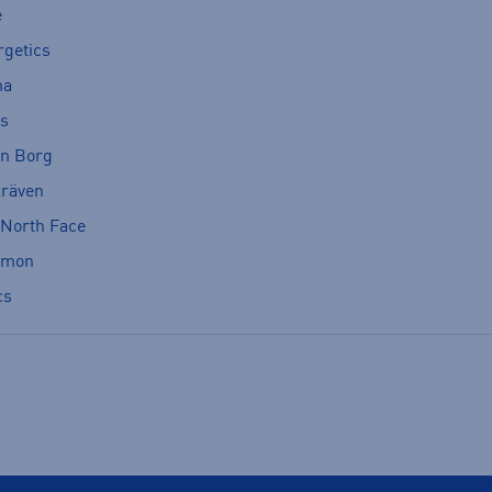
e
rgetics
ma
cs
rn Borg
lräven
 North Face
omon
cs