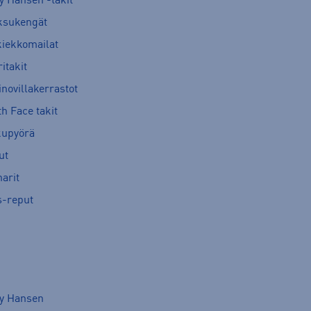
y Hansen -takit
ksukengät
kiekkomailat
itakit
novillakerrastot
h Face takit
kupyörä
ut
arit
s-reput
ly Hansen