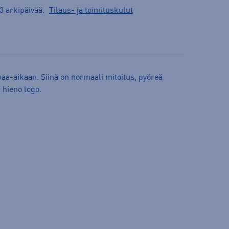
3 arkipäivää.
Tilaus- ja toimituskulut
paa-aikaan. Siinä on normaali mitoitus, pyöreä
ä hieno logo.