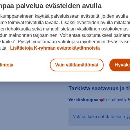
paa palvelua evästeiden avulla
Koko
kumppaneineen käyttää palveluissaan evästeitä, joiden avulla
122 - 132
134,5 - 148,5
150
e toimivat toivotulla tavalla. Lisäksi evästeiden avulla mitataa
den tehokkuutta sekä mahdollistetaan yksilöllinen ostokokemus 
Kokotaulukko
dun mainonnan tarjoaminen. Voit antaa suostumuksesi painama
 kaikki”. Pystyt muuttamaan valintojasi myöhemmin ”Evästeaset
utta.
Lisätietoja K-ryhmän evästekäytännöistä
lintoja
Vain välttämättömät
Hyväks
Tarkista saatavuus ja 
Verkkokauppa:
Ei saatavilla
M
Valitse koko nähdäksesi m