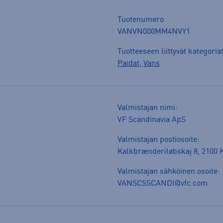
Tuotenumero
VANVN000MM4NVY1
Tuotteeseen liittyvät kategoria
Paidat
,
Vans
Valmistajan nimi:
VF Scandinavia ApS
Valmistajan postiosoite:
Kalkbrænderiløbskaj 8, 2100
Valmistajan sähköinen osoite:
VANSCSSCANDI@vfc.com