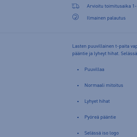
Arvioitu toimitusaika 1-
Ilmainen palautus
Lasten puuvillainen t-paita va
pääntie ja lyheyt hihat. Seläss
Puuvillaa
Normaali mitoitus
Lyhyet hihat
Pyöreä pääntie
Selässä iso logo