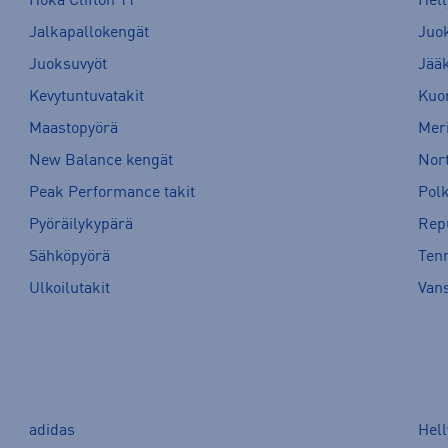
Hoka Clifton 11
Hell
Jalkapallokengät
Juo
Juoksuvyöt
Jää
Kevytuntuvatakit
Kuor
Maastopyörä
Meri
New Balance kengät
Nort
Peak Performance takit
Pol
Pyöräilykypärä
Rep
Sähköpyörä
Tenn
Ulkoilutakit
Van
adidas
Hel