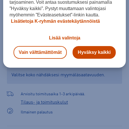
tarjoaminen. Voit antaa suostumuksesi painamalla
”Hyväksy kaikki”. Pystyt muuttamaan valintojasi
myöhemmin ”Evästeasetukset”-linkin kautta.
Lisää ostoskoriin
Lisätietoja K-ryhmän evästekäytännöistä
Lisää valintoja
Tarkista saatavuus ja tilaa myymälästä
Vain välttämättömät
Hyväksy kaikki
Verkkokauppa:
Ei saatavilla
Myymälät:
Saatavilla
Valitse koko nähdäksesi myymäläsaatavuuden.
Arvioitu toimitusaika 1-3 arkipäivää.
Tilaus- ja toimituskulut
Ilmainen palautus