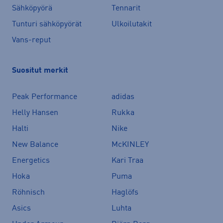
Sähköpyörä
Tennarit
Tunturi sähköpyörät
Ulkoilutakit
Vans-reput
Suositut merkit
Peak Performance
adidas
Helly Hansen
Rukka
Halti
Nike
New Balance
McKINLEY
Energetics
Kari Traa
Hoka
Puma
Röhnisch
Haglöfs
Asics
Luhta