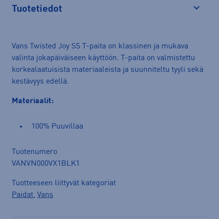
Tuotetiedot
Avaa
Vans Twisted Joy SS T-paita on klassinen ja mukava
valinta jokapäiväiseen käyttöön. T-paita on valmistettu
korkealaatuisista materiaaleista ja suunniteltu tyyli sekä
kestävyys edellä.
Materiaalit:
100% Puuvillaa
Tuotenumero
VANVN000VX1BLK1
Tuotteeseen liittyvät kategoriat
Paidat
,
Vans