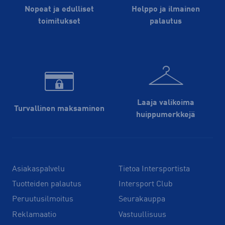
Nopeat ja edulliset
Helppo ja ilmainen
toimitukset
palautus
Laaja valikoima
Turvallinen maksaminen
huippu­merkkejä
Asiakaspalvelu
Tietoa Intersportista
Tuotteiden palautus
Intersport Club
Peruutusilmoitus
Seurakauppa
Reklamaatio
Vastuullisuus