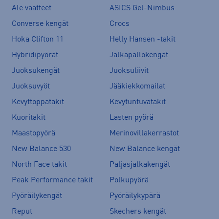
Ale vaatteet
ASICS Gel-Nimbus
Converse kengät
Crocs
Hoka Clifton 11
Helly Hansen -takit
Hybridipyörät
Jalkapallokengät
Juoksukengät
Juoksuliivit
Juoksuvyöt
Jääkiekkomailat
Kevyttoppatakit
Kevytuntuvatakit
Kuoritakit
Lasten pyörä
Maastopyörä
Merinovillakerrastot
New Balance 530
New Balance kengät
North Face takit
Paljasjalkakengät
Peak Performance takit
Polkupyörä
Pyöräilykengät
Pyöräilykypärä
Reput
Skechers kengät