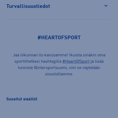
Turvallisuustiedot
Avaa
#HEARTOFSPORT
Jaa liikunnan ilo kanssamme! Ikuista sinäkin oma
sporttihetkesi hashtagilla
#HeartOfSport
ja lisää
tunniste @intersportsuomi, niin ne näytetään
sivustollamme.
Suositut sisällöt