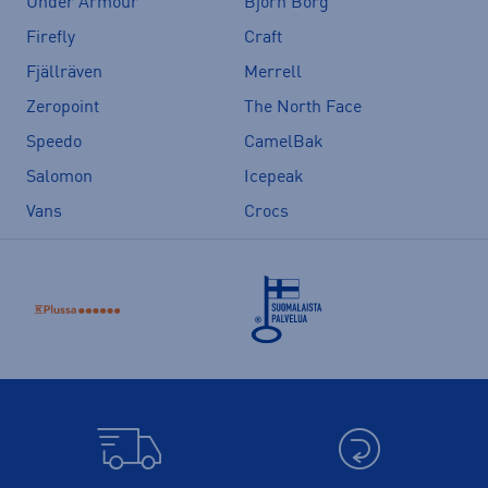
Under Armour
Björn Borg
Firefly
Craft
Fjällräven
Merrell
Zeropoint
The North Face
Speedo
CamelBak
Salomon
Icepeak
Vans
Crocs