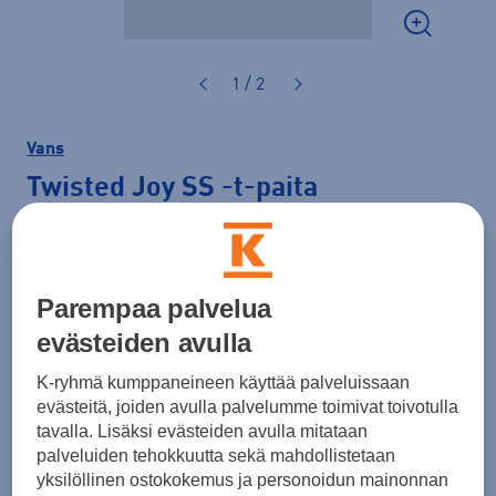
1 / 2
Vans
Twisted Joy SS
-t-paita
30,00 €
Väri
Musta
Parempaa palvelua
evästeiden avulla
K-ryhmä kumppaneineen käyttää palveluissaan
Koko
evästeitä, joiden avulla palvelumme toimivat toivotulla
tavalla. Lisäksi evästeiden avulla mitataan
M
L
XL
palveluiden tehokkuutta sekä mahdollistetaan
yksilöllinen ostokokemus ja personoidun mainonnan
Kokotaulukko