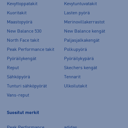
Kevyttoppatakit
Kevytuntuvatakit
Kuoritakit
Lasten pyörä
Maastopyörä
Merinovillakerrastot
New Balance 530
New Balance kengät
North Face takit
Paljasjalkakengät
Peak Performance takit
Polkupyörä
Pyöräilykengät
Pyöräilykypärä
Reput
Skechers kengät
Sähköpyörä
Tennarit
Tunturi sähköpyörät
Ulkoilutakit
Vans-reput
Suositut merkit
Peak Performance
adidas