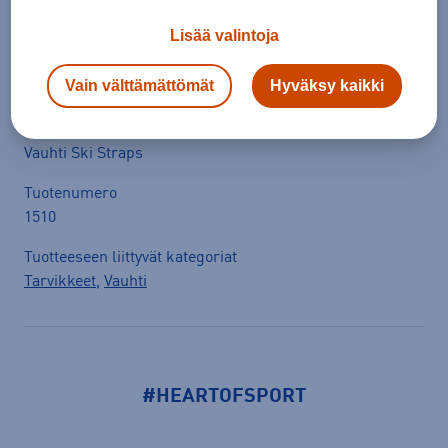
Tilaus- ja toimituskulut
Lisää valintoja
Tuotetiedot
Vain välttämättömät
Hyväksy kaikki
Avaa
Vauhti Ski Straps
Tuotenumero
1510
Tuotteeseen liittyvät kategoriat
Tarvikkeet
,
Vauhti
#HEARTOFSPORT