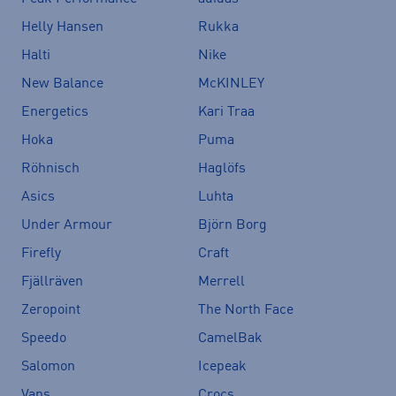
Helly Hansen
Rukka
Halti
Nike
New Balance
McKINLEY
Energetics
Kari Traa
Hoka
Puma
Röhnisch
Haglöfs
Asics
Luhta
Under Armour
Björn Borg
Firefly
Craft
Fjällräven
Merrell
Zeropoint
The North Face
Speedo
CamelBak
Salomon
Icepeak
Vans
Crocs