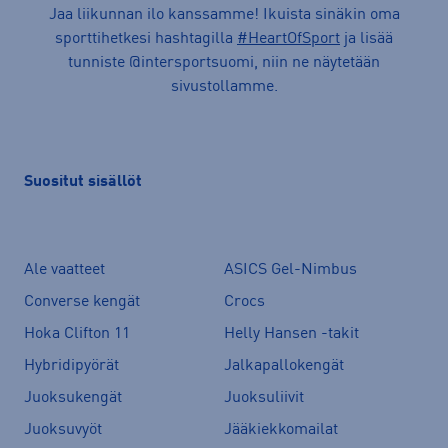
Jaa liikunnan ilo kanssamme! Ikuista sinäkin oma
sporttihetkesi hashtagilla
#HeartOfSport
ja lisää
tunniste @intersportsuomi, niin ne näytetään
sivustollamme.
Suositut sisällöt
Ale vaatteet
ASICS Gel-Nimbus
Converse kengät
Crocs
Hoka Clifton 11
Helly Hansen -takit
Hybridipyörät
Jalkapallokengät
Juoksukengät
Juoksuliivit
Juoksuvyöt
Jääkiekkomailat