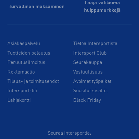
Laaja valikoima
Turvallinen maksaminen
huippu­merkkejä
Asiakaspalvelu
Tietoa Intersportista
Tuotteiden palautus
Intersport Club
Peruutusilmoitus
Seurakauppa
Reklamaatio
Vastuullisuus
Tilaus- ja toimitusehdot
Avoimet työpaikat
Intersport-tili
Suositut sisällöt
Lahjakortti
Black Friday
Seuraa intersportia: