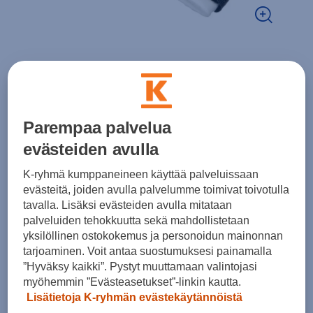
Vauhti
SKI STRAPS
-tarvike
Parempaa palvelua
4,90 €
evästeiden avulla
K-ryhmä kumppaneineen käyttää palveluissaan
evästeitä, joiden avulla palvelumme toimivat toivotulla
tavalla. Lisäksi evästeiden avulla mitataan
Lisää ostoskoriin
palveluiden tehokkuutta sekä mahdollistetaan
yksilöllinen ostokokemus ja personoidun mainonnan
tarjoaminen. Voit antaa suostumuksesi painamalla
”Hyväksy kaikki”. Pystyt muuttamaan valintojasi
myöhemmin ”Evästeasetukset”-linkin kautta.
Lisätietoja K-ryhmän evästekäytännöistä
Arvioitu toimitusaika 1-3 arkipäivää.