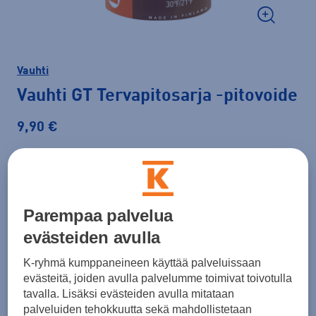
Vauhti
Vauhti GT Tervapitosarja
-pitovoide
9,90 €
Väri
Oranssi
Parempaa palvelua
evästeiden avulla
K-ryhmä kumppaneineen käyttää palveluissaan
Lisää ostoskoriin
evästeitä, joiden avulla palvelumme toimivat toivotulla
tavalla. Lisäksi evästeiden avulla mitataan
palveluiden tehokkuutta sekä mahdollistetaan