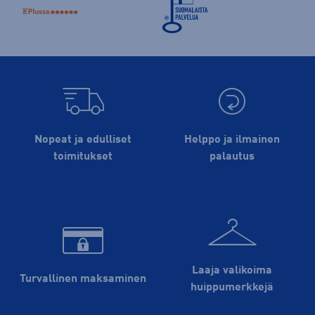
Nopeat ja edulliset
Helppo ja ilmainen
toimitukset
palautus
Laaja valikoima
Turvallinen maksaminen
huippu­merkkejä