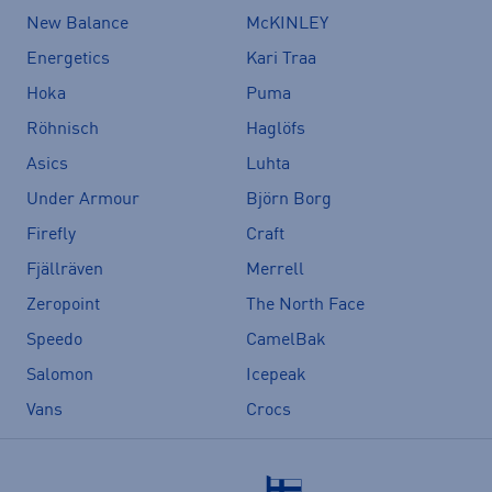
New Balance
McKINLEY
Energetics
Kari Traa
Hoka
Puma
Röhnisch
Haglöfs
Asics
Luhta
Under Armour
Björn Borg
Firefly
Craft
Fjällräven
Merrell
Zeropoint
The North Face
Speedo
CamelBak
Salomon
Icepeak
Vans
Crocs