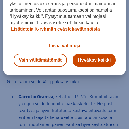
yksilöllinen ostokokemus ja personoidun mainonnan
tarjoaminen. Voit antaa suostumuksesi painamalla
”Hyväksy kaikki”. Pystyt muuttamaan valintojasi
Arvioitu toimitusaika 1-3 arkipäivää.
myöhemmin ”Evästeasetukset”-linkin kautta.
Tilaus- ja toimituskulut
Lisätietoja K-ryhmän evästekäytännöistä
Ilmainen palautus
Lisää valintoja
Tuotetiedot
Vain välttämättömät
Hyväksy kaikki
Avaa
GT tervapitovoide 45 g pakkauskoko.
Carrot = Oranssi
, kelialue -1/-6°c. Kuntohiihtäjän
yleispitovoide leudoille pakkaskeleille. Helposti
levittyvä ja hyvin kulutusta kestävä pitovoide toimii
erittäin laajalla kelialueella. Jos latu on kova ja
lumi muutaman päivän vanhaa hyvä käyttöalue on