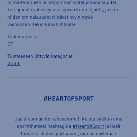
toiminta-alueen ja helpommat voiteluominaisuudet.
Tervapidot ovat erityisen sopivia kuntoilijoille, joskin
niiden ominaisuudet riittävät hyvin myös
vaativammillekin kilpahiihtäjille.
Tuotenumero
GT
Tuotteeseen liittyvät kategoriat
Vauhti
#HEARTOFSPORT
Jaa liikunnan ilo kanssamme! Ikuista sinäkin oma
sporttihetkesi hashtagilla
#HeartOfSport
ja lisää
tunniste @intersportsuomi, niin ne näytetään