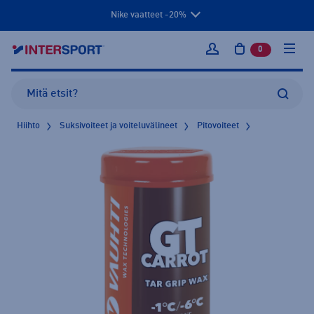
Nike vaatteet -20%
0
tuotetta osto
Kirjaudu sisään
Hiihto
Suksivoiteet ja voiteluvälineet
Pitovoiteet