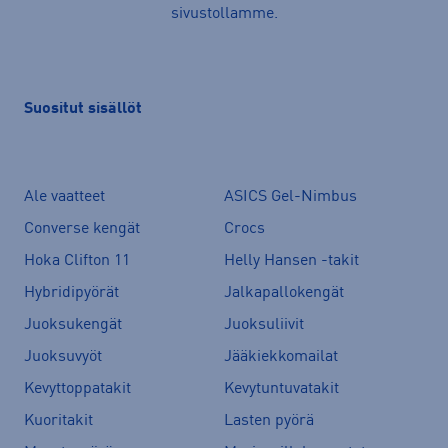
sivustollamme.
Suositut sisällöt
Ale vaatteet
ASICS Gel-Nimbus
Converse kengät
Crocs
Hoka Clifton 11
Helly Hansen -takit
Hybridipyörät
Jalkapallokengät
Juoksukengät
Juoksuliivit
Juoksuvyöt
Jääkiekkomailat
Kevyttoppatakit
Kevytuntuvatakit
Kuoritakit
Lasten pyörä