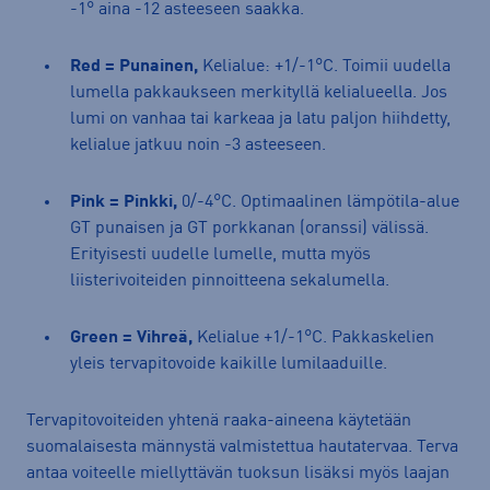
-1° aina -12 asteeseen saakka.
Red = Punainen,
Kelialue: +1/-1°C. Toimii uudella
lumella pakkaukseen merkityllä kelialueella. Jos
lumi on vanhaa tai karkeaa ja latu paljon hiihdetty,
kelialue jatkuu noin -3 asteeseen.
Pink = Pinkki,
0/-4°C. Optimaalinen lämpötila-alue
GT punaisen ja GT porkkanan (oranssi) välissä.
Erityisesti uudelle lumelle, mutta myös
liisterivoiteiden pinnoitteena sekalumella.
Green = Vihreä,
Kelialue +1/-1°C. Pakkaskelien
yleis tervapitovoide kaikille lumilaaduille.
Tervapitovoiteiden yhtenä raaka-aineena käytetään
suomalaisesta männystä valmistettua hautatervaa. Terva
antaa voiteelle miellyttävän tuoksun lisäksi myös laajan