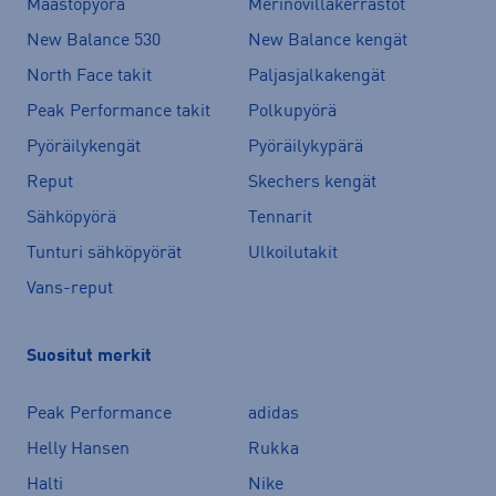
Maastopyörä
Merinovillakerrastot
New Balance 530
New Balance kengät
North Face takit
Paljasjalkakengät
Peak Performance takit
Polkupyörä
Pyöräilykengät
Pyöräilykypärä
Reput
Skechers kengät
Sähköpyörä
Tennarit
Tunturi sähköpyörät
Ulkoilutakit
Vans-reput
Suositut merkit
Peak Performance
adidas
Helly Hansen
Rukka
Halti
Nike