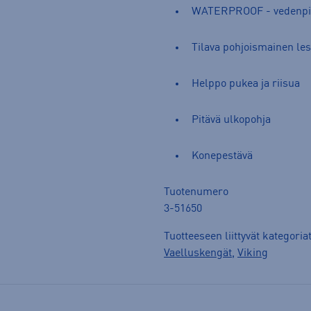
WATERPROOF - vedenpit
Tilava pohjoismainen les
Helppo pukea ja riisua
Pitävä ulkopohja
Konepestävä
Tuotenumero
3-51650
Tuotteeseen liittyvät kategoria
Vaelluskengät
,
Viking