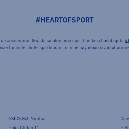
#HEARTOFSPORT
ilo kanssamme! Ikuista sinäkin oma sporttihetkesi hashtagilla
#
lisää tunniste @intersportsuomi, niin ne näytetään sivustollamme
ASICS Gel-Nimbus
Con
Hoka Clifton 11
Hell