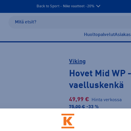
Back to Sport - Nike vaatteet -20%
Huoltopalvelut
Asiakas
Viking
Hovet Mid WP
vaelluskenkä
49,99 €
Hinta verkossa
75,00 €
-33 %
Lis
30pv alin hinta: 75,00 €
Tarjous voimassa 18.8. asti.