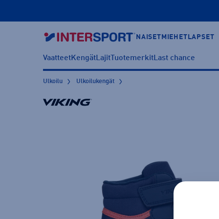
NAISET
MIEHET
LAPSET
Vaatteet
Kengät
Lajit
Tuotemerkit
Last chance
Ulkoilu
Ulkoilukengät