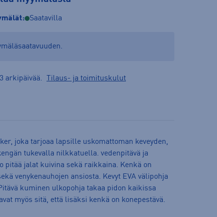
mälät:
Saatavilla
yymäläsaatavuuden.
3 arkipäivää.
Tilaus- ja toimituskulut
ker, joka tarjoaa lapsille uskomattoman keveyden,
ngän tukevalla nilkkatuella. vedenpitävä ja
itää jalat kuivina sekä raikkaina. Kenkä on
 sekä venykenauhojen ansiosta. Kevyt EVA välipohja
Pitävä kuminen ulkopohja takaa pidon kaikissa
vat myös sitä, että lisäksi kenkä on konepestävä.