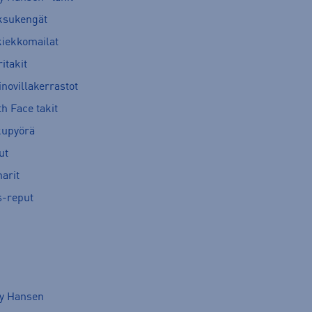
ksukengät
kiekkomailat
itakit
novillakerrastot
h Face takit
kupyörä
ut
arit
s-reput
ly Hansen