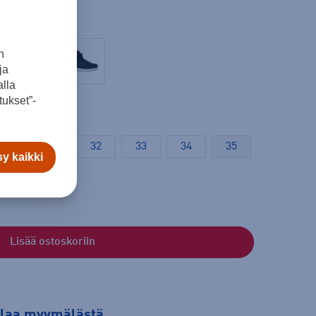
n
ja
lla
ukset”-
30
31
32
33
34
35
y kaikki
Lisää ostoskoriin
tilaa myymälästä