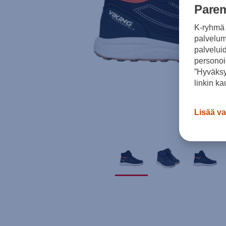
Parem
K-ryhmä 
palvelumm
palvelui
personoi
”Hyväksy
linkin ka
Lisää va