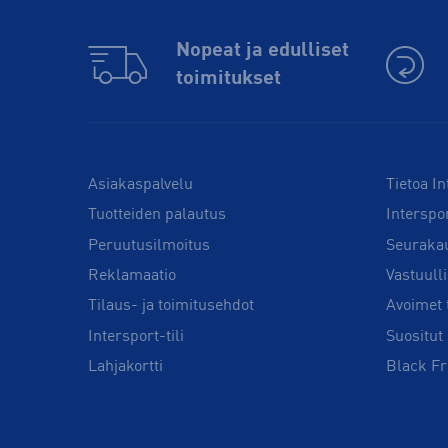
Nopeat ja edulliset
toimitukset
Asiakaspalvelu
Tietoa In
Tuotteiden palautus
Interspo
Peruutusilmoitus
Seuraka
Reklamaatio
Vastuull
Tilaus- ja toimitusehdot
Avoimet 
Intersport-tili
Suositut 
Lahjakortti
Black Fr