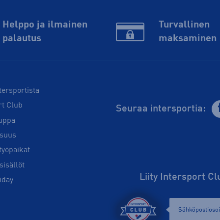
Helppo ja ilmainen
Turvallinen
palautus
maksaminen
tersportista
rt Club
Seuraa intersportia:
uppa
isuus
työpaikat
sisällöt
Liity Intersport C
iday