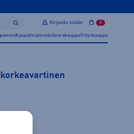
Kirjaudu sisään
0
tuotetta ostoskoris
palvelu
Kaupat
Inspiroidu
Seurakauppa
Yrityskauppa
-korkeavartinen
ätietoa