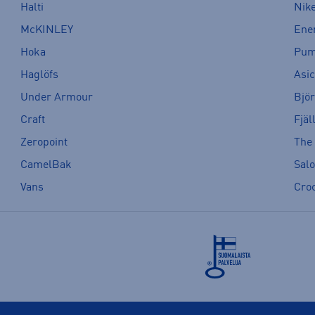
Halti
Nik
McKINLEY
Ene
Hoka
Pu
Haglöfs
Asi
Under Armour
Bjö
Craft
Fjäl
Zeropoint
The
CamelBak
Sal
Vans
Cro