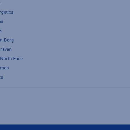
e
rgetics
ma
cs
rn Borg
lräven
 North Face
omon
cs