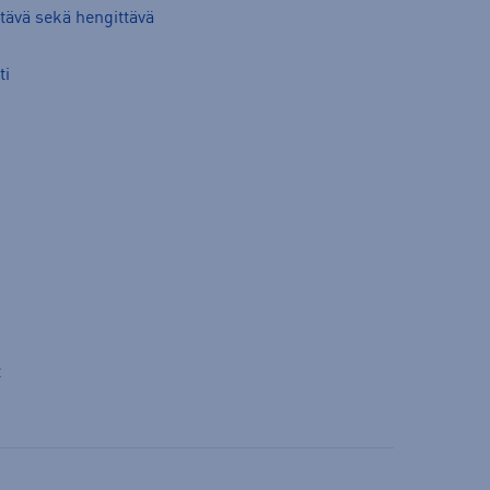
ävä sekä hengittävä
ti
t