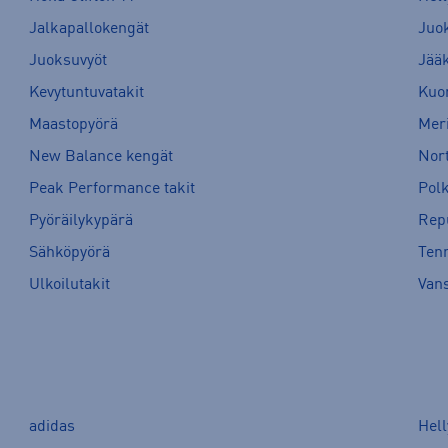
Jalkapallokengät
Juo
Juoksuvyöt
Jää
Kevytuntuvatakit
Kuor
Maastopyörä
Meri
New Balance kengät
Nort
Peak Performance takit
Pol
Pyöräilykypärä
Rep
Sähköpyörä
Tenn
Ulkoilutakit
Van
adidas
Hel