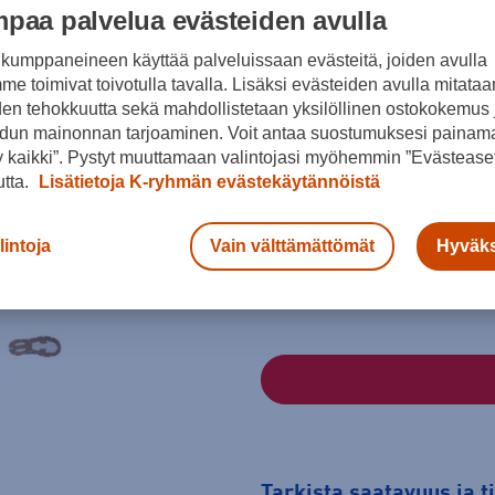
paa palvelua evästeiden avulla
Väri
kumppaneineen käyttää palveluissaan evästeitä, joiden avulla
e toimivat toivotulla tavalla. Lisäksi evästeiden avulla mitataa
den tehokkuutta sekä mahdollistetaan yksilöllinen ostokokemus 
dun mainonnan tarjoaminen. Voit antaa suostumuksesi painama
Sininen
 kaikki”. Pystyt muuttamaan valintojasi myöhemmin ”Evästeaset
utta.
Lisätietoja K-ryhmän evästekäytännöistä
Koko
26
27
29
lintoja
Vain välttämättömät
Hyväks
Kokotaulukko
Tarkista saatavuus ja 