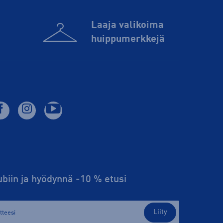
Laaja valikoima
huippu­merkkejä
lubiin ja hyödynnä -10 % etusi
Liity