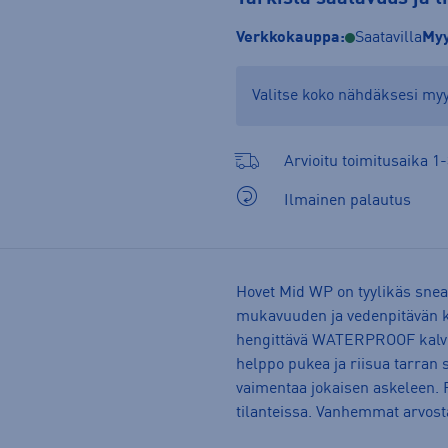
Verkkokauppa:
Saatavilla
Myy
Valitse koko nähdäksesi m
Arvioitu toimitusaika 1-
Ilmainen palautus
Hovet Mid WP on tyylikäs snea
mukavuuden ja vedenpitävän ke
hengittävä WATERPROOF kalvo p
helppo pukea ja riisua tarran
vaimentaa jokaisen askeleen. 
tilanteissa. Vanhemmat arvosta