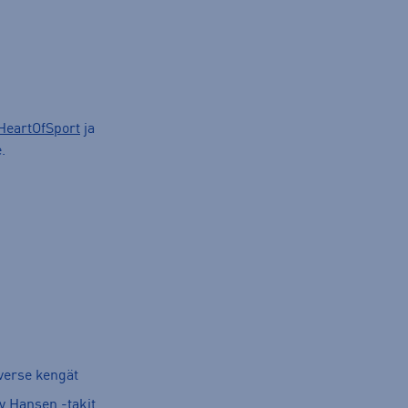
HeartOfSport
ja
.
verse kengät
y Hansen -takit