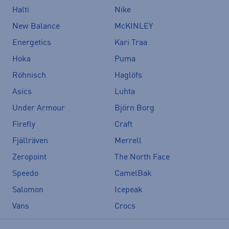
Halti
Nike
New Balance
McKINLEY
Energetics
Kari Traa
Hoka
Puma
Röhnisch
Haglöfs
Asics
Luhta
Under Armour
Björn Borg
Firefly
Craft
Fjällräven
Merrell
Zeropoint
The North Face
Speedo
CamelBak
Salomon
Icepeak
Vans
Crocs