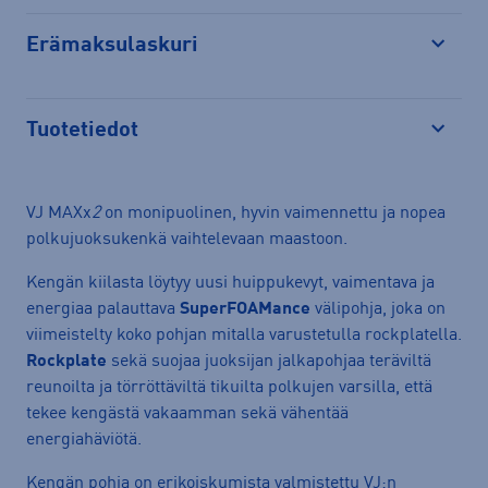
Erämaksulaskuri
Avaa
Tuotetiedot
Avaa
VJ MAXx
2
on monipuolinen, hyvin vaimennettu ja nopea
polkujuoksukenkä vaihtelevaan maastoon.
Kengän kiilasta löytyy uusi huippukevyt, vaimentava ja
energiaa palauttava
SuperFOAMance
välipohja, joka on
viimeistelty koko pohjan mitalla varustetulla rockplatella.
Rockplate
sekä suojaa juoksijan jalkapohjaa teräviltä
reunoilta ja törröttäviltä tikuilta polkujen varsilla, että
tekee kengästä vakaamman sekä vähentää
energiahäviötä.
Kengän pohja on erikoiskumista valmistettu VJ:n