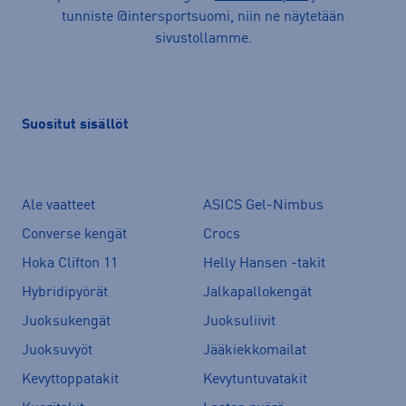
tunniste @intersportsuomi, niin ne näytetään
sivustollamme.
Suositut sisällöt
Ale vaatteet
ASICS Gel-Nimbus
Converse kengät
Crocs
Hoka Clifton 11
Helly Hansen -takit
Hybridipyörät
Jalkapallokengät
Juoksukengät
Juoksuliivit
Juoksuvyöt
Jääkiekkomailat
Kevyttoppatakit
Kevytuntuvatakit