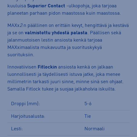
kuuluisa
Superior Contact
-ulkopohja, joka tarjoaa
planeetan parhaan pidon maastossa kuin maastossa.
MAXx
2
:n päällinen on erittäin kevyt, hengittävä ja kestävä
ja se on
valmistettu yhdestä palasta
. Päällisen sekä
jalanmuotoisen lestin ansiosta kenkä tarjoaa
MAXximaalista mukavuutta ja suorituskykyä
suorituksiin.
Innovatiivisen
Fitlockin
ansiosta kenkä on jalkaan
luonnollisesti ja täydellisesti istuva jatke, joka menee
millimetrin tarkasti juuri sinne, minne sinä sen ohjaat.
Samalla Fitlock tukee ja suojaa jalkaholvia iskuilta.
Droppi (mm):
5-6
Harjoitusalusta:
Tie
Lesti:
Normaali