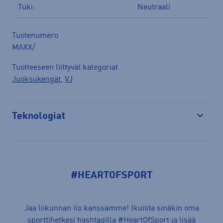
Tuki:
Neutraali
Tuotenumero
MAXX/
Tuotteeseen liittyvät kategoriat
Juoksukengät
,
VJ
Teknologiat
Avaa
#HEARTOFSPORT
Jaa liikunnan ilo kanssamme! Ikuista sinäkin oma
sporttihetkesi hashtagilla
#HeartOfSport
ja lisää