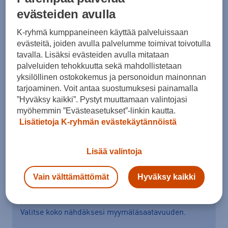
evästeiden avulla
37
37,5
38
39
39,5
40
40,5
K-ryhmä kumppaneineen käyttää palveluissaan
41
42
42,5
43
44
44,5
45
evästeitä, joiden avulla palvelumme toimivat toivotulla
45,5
46
47
48
tavalla. Lisäksi evästeiden avulla mitataan
palveluiden tehokkuutta sekä mahdollistetaan
Kokotaulukko
yksilöllinen ostokokemus ja personoidun mainonnan
tarjoaminen. Voit antaa suostumuksesi painamalla
”Hyväksy kaikki”. Pystyt muuttamaan valintojasi
myöhemmin ”Evästeasetukset”-linkin kautta.
Lisää ostoskoriin
Lisätietoja K-ryhmän evästekäytännöistä
Lisää valintoja
Tarkista saatavuus ja tilaa myymälästä
Vain välttämättömät
Hyväksy kaikki
Verkkokauppa:
Saatavilla
Myymälät:
Saatavilla
Valitse koko nähdäksesi myymäläsaatavuuden.