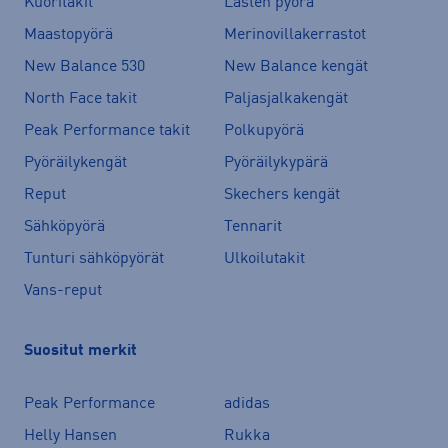
Kuoritakit
Lasten pyörä
Maastopyörä
Merinovillakerrastot
New Balance 530
New Balance kengät
North Face takit
Paljasjalkakengät
Peak Performance takit
Polkupyörä
Pyöräilykengät
Pyöräilykypärä
Reput
Skechers kengät
Sähköpyörä
Tennarit
Tunturi sähköpyörät
Ulkoilutakit
Vans-reput
Suositut merkit
Peak Performance
adidas
Helly Hansen
Rukka