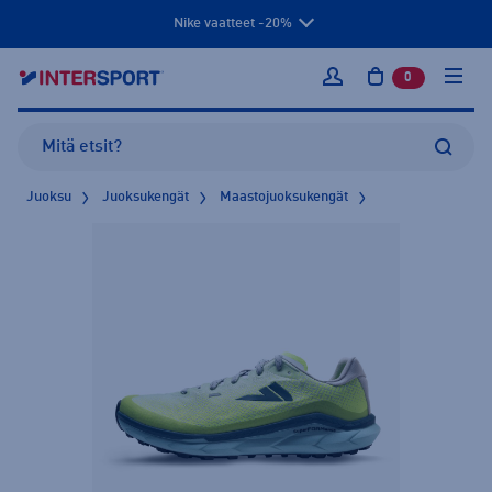
Nike vaatteet -20%
0
tuotetta osto
Kirjaudu sisään
Juoksu
Juoksukengät
Maastojuoksukengät