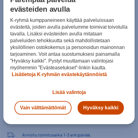
40,5
41
42
42,5
43
44
44,5
evästeiden avulla
45
45,5
46
47
48
K-ryhmä kumppaneineen käyttää palveluissaan
evästeitä, joiden avulla palvelumme toimivat toivotulla
Kokotaulukko
tavalla. Lisäksi evästeiden avulla mitataan
palveluiden tehokkuutta sekä mahdollistetaan
yksilöllinen ostokokemus ja personoidun mainonnan
tarjoaminen. Voit antaa suostumuksesi painamalla
Lisää ostoskoriin
”Hyväksy kaikki”. Pystyt muuttamaan valintojasi
myöhemmin ”Evästeasetukset”-linkin kautta.
Lisätietoja K-ryhmän evästekäytännöistä
Tarkista saatavuus ja tilaa myymälästä
Lisää valintoja
Verkkokauppa:
Saatavilla
Myymälät:
Saatavilla
Vain välttämättömät
Hyväksy kaikki
Valitse koko nähdäksesi myymäläsaatavuuden.
Arvioitu toimitusaika 1-3 arkipäivää.