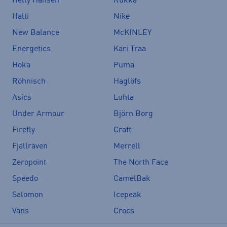
Helly Hansen
Rukka
Halti
Nike
New Balance
McKINLEY
Energetics
Kari Traa
Hoka
Puma
Röhnisch
Haglöfs
Asics
Luhta
Under Armour
Björn Borg
Firefly
Craft
Fjällräven
Merrell
Zeropoint
The North Face
Speedo
CamelBak
Salomon
Icepeak
Vans
Crocs