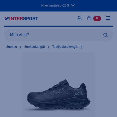
Nike vaatteet -20%
0
tuotetta osto
Kirjaudu sisään
Juoksu
Juoksukengät
Talvijuoksukengät