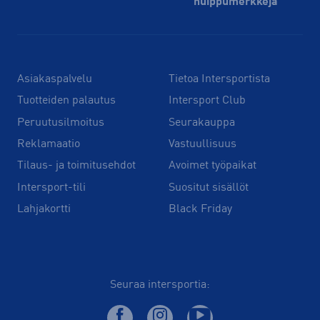
huippu­merkkejä
Asiakaspalvelu
Tietoa Intersportista
Tuotteiden palautus
Intersport Club
Peruutusilmoitus
Seurakauppa
Reklamaatio
Vastuullisuus
Tilaus- ja toimitusehdot
Avoimet työpaikat
Intersport-tili
Suositut sisällöt
Lahjakortti
Black Friday
Seuraa intersportia: