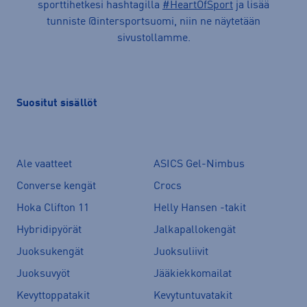
sporttihetkesi hashtagilla
#HeartOfSport
ja lisää
tunniste @intersportsuomi, niin ne näytetään
sivustollamme.
Suositut sisällöt
Ale vaatteet
ASICS Gel-Nimbus
Converse kengät
Crocs
Hoka Clifton 11
Helly Hansen -takit
Hybridipyörät
Jalkapallokengät
Juoksukengät
Juoksuliivit
Juoksuvyöt
Jääkiekkomailat
Kevyttoppatakit
Kevytuntuvatakit