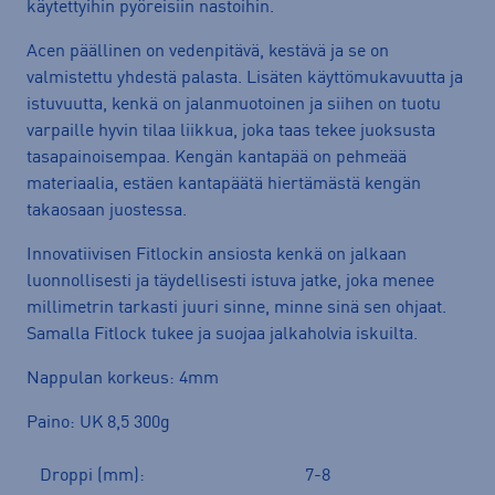
käytettyihin pyöreisiin nastoihin.
Acen päällinen on vedenpitävä, kestävä ja se on
valmistettu yhdestä palasta. Lisäten käyttömukavuutta ja
istuvuutta, kenkä on jalanmuotoinen ja siihen on tuotu
varpaille hyvin tilaa liikkua, joka taas tekee juoksusta
tasapainoisempaa. Kengän kantapää on pehmeää
materiaalia, estäen kantapäätä hiertämästä kengän
takaosaan juostessa.
Innovatiivisen Fitlockin ansiosta kenkä on jalkaan
luonnollisesti ja täydellisesti istuva jatke, joka menee
millimetrin tarkasti juuri sinne, minne sinä sen ohjaat.
Samalla Fitlock tukee ja suojaa jalkaholvia iskuilta.
Nappulan korkeus: 4mm
Paino: UK 8,5 300g
Droppi (mm):
7-8