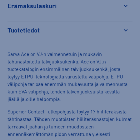
Erämaksulaskuri
Avaa
Tuotetiedot
Avaa
Sarva Ace on VJ:n vaimennetuin ja mukavin
tähtinastoitettu talvijuoksukenkä. Ace on VJ:n
tuotekatalogin ensimmäinen talvijuoksukenkä, josta
löytyy ETPU-teknologialla varustettu välipohja. ETPU
välipohja tarjoaa enemmän mukavuutta ja vaimennusta
kuin EVA välipohja, tehden talven juoksuista kovalla
jäällä jaloille helpompia.
Superior Contact -ulkopohjasta löytyy 17 hiiliteräksistä
tähtinastaa. Tähden muotoisten hiiliteräsnastojen kulmat
tarraavat jäähän ja lumeen muodostaen
ennennäkemättömän pidon verrattuna yleisesti