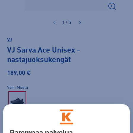
1 / 5
VJ
VJ Sarva Ace Unisex
-
nastajuoksukengät
189,00 €
Väri
Musta
Koko
36
37
37,5
38
39
39,5
40
Parempaa palvelua