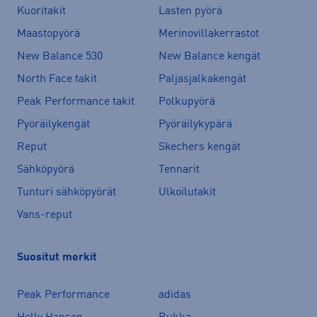
Kuoritakit
Lasten pyörä
Maastopyörä
Merinovillakerrastot
New Balance 530
New Balance kengät
North Face takit
Paljasjalkakengät
Peak Performance takit
Polkupyörä
Pyöräilykengät
Pyöräilykypärä
Reput
Skechers kengät
Sähköpyörä
Tennarit
Tunturi sähköpyörät
Ulkoilutakit
Vans-reput
Suositut merkit
Peak Performance
adidas