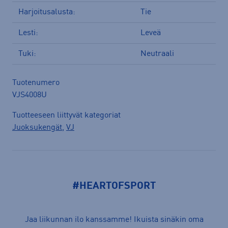
Harjoitusalusta:
Tie
Lesti:
Leveä
Tuki:
Neutraali
Tuotenumero
VJS4008U
Tuotteeseen liittyvät kategoriat
Juoksukengät
,
VJ
#HEARTOFSPORT
Jaa liikunnan ilo kanssamme! Ikuista sinäkin oma