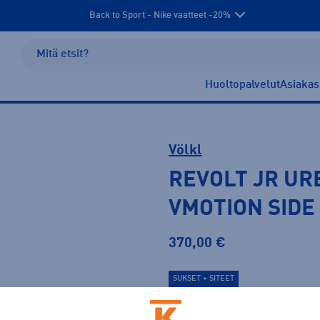
Back to Sport - Nike vaatteet -20%
Huoltopalvelut
Asiakas
Völkl
REVOLT JR UR
VMOTION SIDE
370,00 €
SUKSET + SITEET
Väri