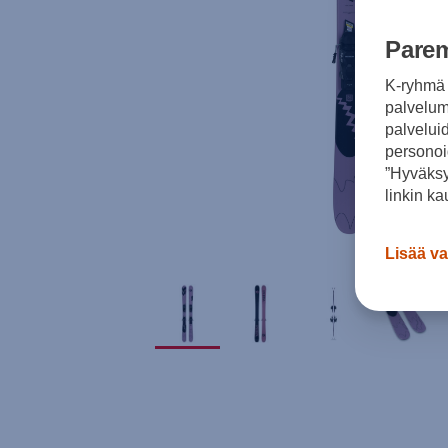
Parem
K-ryhmä 
palvelumm
palvelui
personoi
”Hyväksy
linkin ka
Lisää va