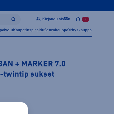
Kirjaudu sisään
0
tuotetta ostoskoris
palvelu
Kaupat
Inspiroidu
Seurakauppa
Yrityskauppa
BAN + MARKER 7.0
-twintip sukset