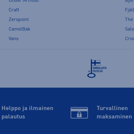
Under Armour
Bjö
Craft
Fjäl
Zeropoint
The
CamelBak
Sal
Vans
Cro
Helppo ja ilmainen
Turvallinen
palautus
maksaminen