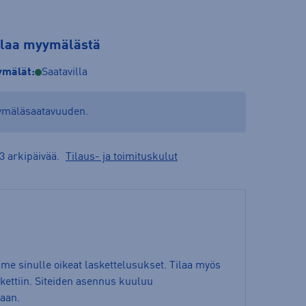
tilaa myymälästä
mälät:
Saatavilla
yymäläsaatavuuden.
3 arkipäivää.
Tilaus- ja toimituskulut
mme sinulle oikeat laskettelusukset. Tilaa myös
ettiin. Siteiden asennus kuuluu
taan.