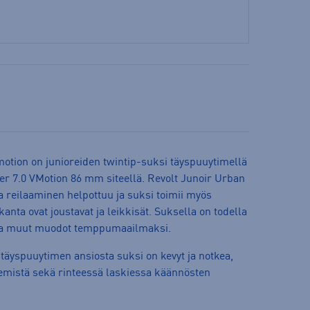
tion on junioreiden twintip-suksi täyspuuytimellä
ker 7.0 VMotion 86 mm siteellä. Revolt Junoir Urban
a reilaaminen helpottuu ja suksi toimii myös
nta ovat joustavat ja leikkisät. Suksella on todella
ja muut muodot temppumaailmaksi.
äyspuuytimen ansiosta suksi on kevyt ja notkea,
emistä sekä rinteessä laskiessa käännösten