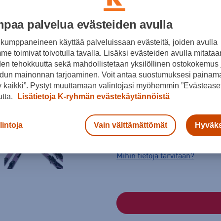
paa palvelua evästeiden avulla
Pinkki
kumppaneineen käyttää palveluissaan evästeitä, joiden avulla
e toimivat toivotulla tavalla. Lisäksi evästeiden avulla mitataa
Koko
den tehokkuutta sekä mahdollistetaan yksilöllinen ostokokemus 
118
128
138
dun mainonnan tarjoaminen. Voit antaa suostumuksesi painama
 kaikki”. Pystyt muuttamaan valintojasi myöhemmin ”Evästeaset
Laskettelusuksien valintaopas
utta.
Lisätietoja K-ryhmän evästekäytännöistä
Laskijan paino
Monon ul
lintoja
Vain välttämättömät
Hyväks
kg
Mihin tietoja tarvitaan?