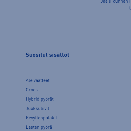
Jaa liikunnan 
Suositut sisällöt
Ale vaatteet
Crocs
Hybridipyörät
Juoksuliivit
Kevyttoppatakit
Lasten pyörä