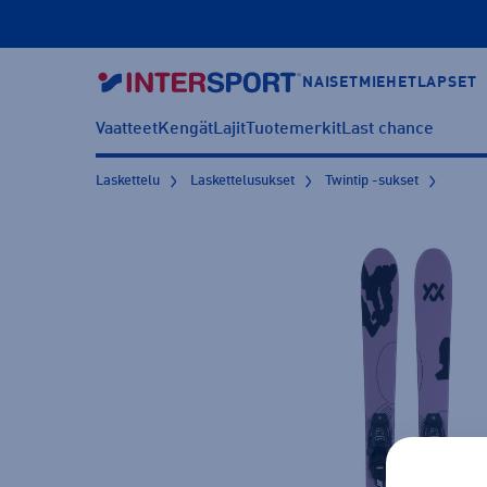
NAISET
MIEHET
LAPSET
Vaatteet
Kengät
Lajit
Tuotemerkit
Last chance
Laskettelu
Laskettelusukset
Twintip -sukset