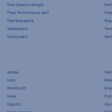
New Balance kengät
Nort
Peak Performance takit
Pol
Pyöräilykypärä
Rep
Sähköpyörä
Tenn
Ulkoilutakit
Van
adidas
Hel
Halti
Nik
McKINLEY
Ene
Hoka
Pu
Haglöfs
Asi