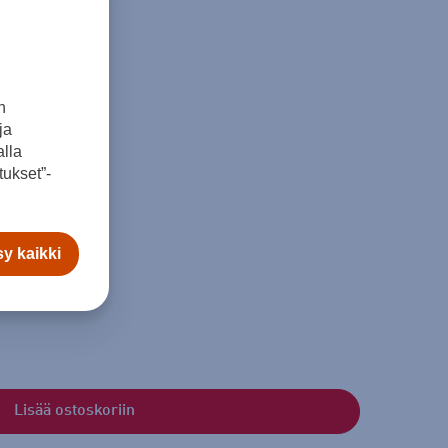
n
ja
148
lla
ukset”-
komitta
y kaikki
mm
Lisää ostoskoriin