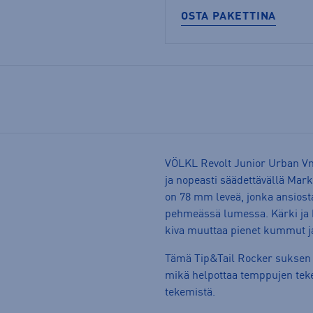
OSTA PAKETTINA
VÖLKL Revolt Junior Urban Vmo
ja nopeasti säädettävällä Mar
on 78 mm leveä, jonka ansiost
pehmeässä lumessa. Kärki ja ka
kiva muuttaa pienet kummut 
Tämä Tip&Tail Rocker suksen t
mikä helpottaa temppujen tek
tekemistä.