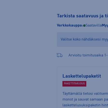
Tarkista saatavuus ja 
Verkkokauppa:
Saatavilla
Myy
Valitse koko nähdäksesi m
Arvioitu toimitusaika 1-
Laskettelupaketit
PAKETTITARJOUS
Täyttämällä tietosi valitse
monot ja sauvat samaan pak
laskettelusuksipaketin hin