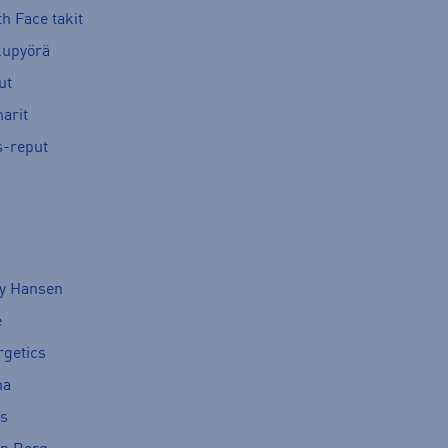
h Face takit
kupyörä
ut
arit
s-reput
ly Hansen
e
rgetics
ma
cs