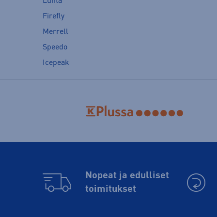
Luhta
Firefly
Merrell
Speedo
Icepeak
Nopeat ja edulliset
toimitukset