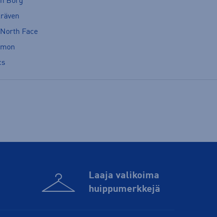
rn Borg
lräven
 North Face
omon
cs
Laaja valikoima
huippu­merkkejä