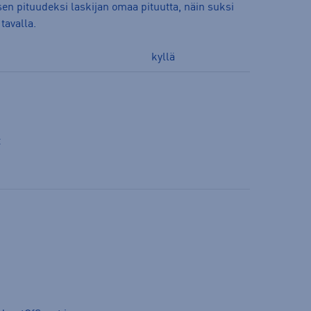
n pituudeksi laskijan omaa pituutta, näin suksi
tavalla.
kyllä
t