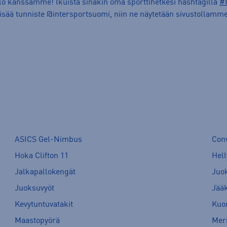
ilo kanssamme! Ikuista sinäkin oma sporttihetkesi hashtagilla
#
lisää tunniste @intersportsuomi, niin ne näytetään sivustollamme
ASICS Gel-Nimbus
Con
Hoka Clifton 11
Hell
Jalkapallokengät
Juo
Juoksuvyöt
Jää
Kevytuntuvatakit
Kuor
Maastopyörä
Meri