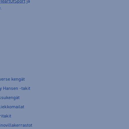
HeartOfSport
ja
.
verse kengät
y Hansen -takit
ksukengät
kiekkomailat
itakit
novillakerrastot