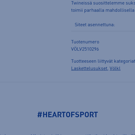
Twineissä suosittelemme sukse
toimii parhaalla mahdollisella 
Siteet asennettuna:
Tuotenumero
VÖLV2510296
Tuotteeseen liittyvät kategoria
Laskettelusukset
,
Völkl
#HEARTOFSPORT