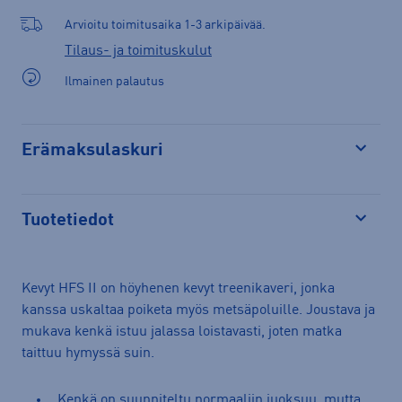
Arvioitu toimitusaika 1-3 arkipäivää.
Tilaus- ja toimituskulut
Ilmainen palautus
Erämaksulaskuri
Avaa
Tuotetiedot
Avaa
Kevyt HFS II on höyhenen kevyt treenikaveri, jonka
kanssa uskaltaa poiketa myös metsäpoluille. Joustava ja
mukava kenkä istuu jalassa loistavasti, joten matka
taittuu hymyssä suin.
Kenkä on suunniteltu normaaliin juoksuu, mutta