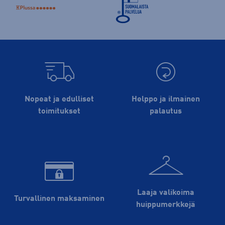
Nopeat ja edulliset
Helppo ja ilmainen
toimitukset
palautus
Laaja valikoima
Turvallinen maksaminen
huippu­merkkejä