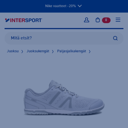
Nike vaatteet -20%
0
tuotetta osto
Kirjaudu sisään
Juoksu
Juoksukengät
Paljasjalkakengät