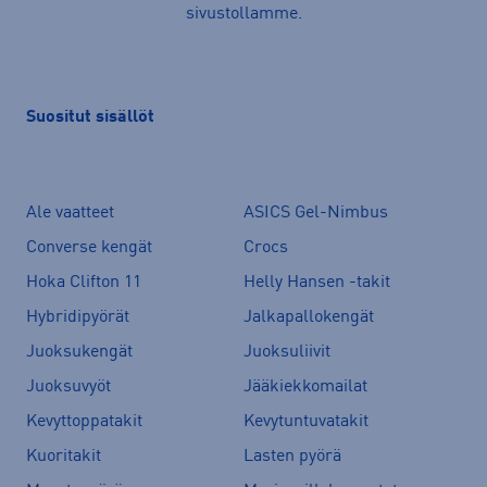
sivustollamme.
Suositut sisällöt
Ale vaatteet
ASICS Gel-Nimbus
Converse kengät
Crocs
Hoka Clifton 11
Helly Hansen -takit
Hybridipyörät
Jalkapallokengät
Juoksukengät
Juoksuliivit
Juoksuvyöt
Jääkiekkomailat
Kevyttoppatakit
Kevytuntuvatakit
Kuoritakit
Lasten pyörä