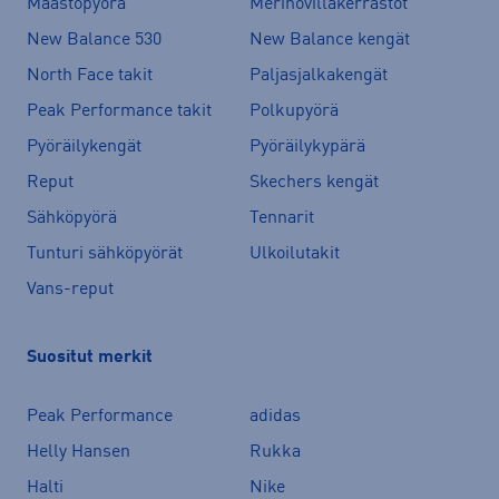
Maastopyörä
Merinovillakerrastot
New Balance 530
New Balance kengät
North Face takit
Paljasjalkakengät
Peak Performance takit
Polkupyörä
Pyöräilykengät
Pyöräilykypärä
Reput
Skechers kengät
Sähköpyörä
Tennarit
Tunturi sähköpyörät
Ulkoilutakit
Vans-reput
Suositut merkit
Peak Performance
adidas
Helly Hansen
Rukka
Halti
Nike