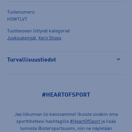
Tuotenumero
HSWTLVT
Tuotteeseen liittyvät kategoriat
Juoksukengät
,
Xero Shoes
Turvallisuustiedot
Avaa
#HEARTOFSPORT
Jaa liikunnan ilo kanssamme! Ikuista sinäkin oma
sporttihetkesi hashtagilla
#HeartOfSport
ja lisää
tunniste @intersportsuomi, niin ne näytetään