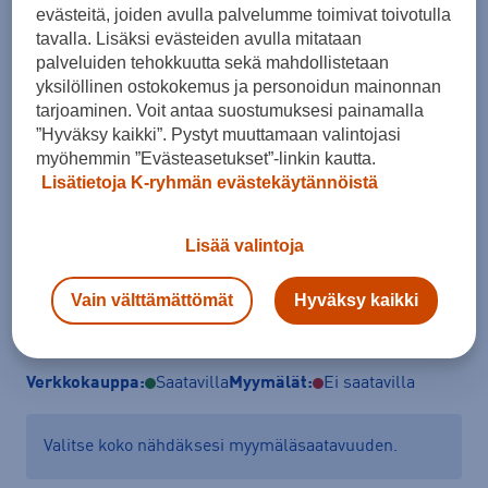
evästeitä, joiden avulla palvelumme toimivat toivotulla
Koko
tavalla. Lisäksi evästeiden avulla mitataan
36,5
37
37,5
38
38,5
39
39,5
palveluiden tehokkuutta sekä mahdollistetaan
yksilöllinen ostokokemus ja personoidun mainonnan
40
40,5
tarjoaminen. Voit antaa suostumuksesi painamalla
”Hyväksy kaikki”. Pystyt muuttamaan valintojasi
Kokotaulukko
myöhemmin ”Evästeasetukset”-linkin kautta.
Lisätietoja K-ryhmän evästekäytännöistä
Lisää ostoskoriin
Lisää valintoja
Vain välttämättömät
Hyväksy kaikki
Tarkista saatavuus ja tilaa myymälästä
Verkkokauppa:
Saatavilla
Myymälät:
Ei saatavilla
Valitse koko nähdäksesi myymäläsaatavuuden.