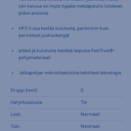
sen kanssa voi myös hypätä metsäpolulle loistavan
pidon ansiosta
HFS II:ssa kestää kulutusta, paremmin kuin
perinteiset juoksukengät
pitävä ja kulutusta kestävä taipuisa FeelTrue®-
pohjamateriaali
Jalkapohjan mikrolihaksistoa kehittävä teknologia
Droppi (mm):
0
Harjoitusalusta:
Tie
Lesti:
Normaali
Tuki:
Neutraali