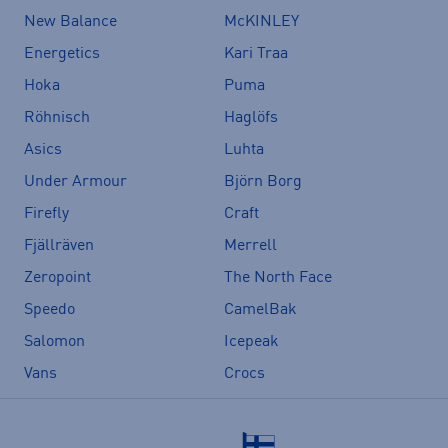
New Balance
McKINLEY
Energetics
Kari Traa
Hoka
Puma
Röhnisch
Haglöfs
Asics
Luhta
Under Armour
Björn Borg
Firefly
Craft
Fjällräven
Merrell
Zeropoint
The North Face
Speedo
CamelBak
Salomon
Icepeak
Vans
Crocs