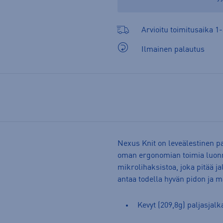
Arvioitu toimitusaika 1-
Ilmainen palautus
Nexus Knit on leveälestinen pa
oman ergonomian toimia luonno
mikrolihaksistoa, joka pitää 
antaa todella hyvän pidon ja 
Kevyt (209,8g) paljasjalk