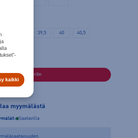
38,5
39
39,5
40
40,5
n
ja
lla
ukset”-
Lisää ostoskoriin
y kaikki
tilaa myymälästä
mälät:
Saatavilla
yymäläsaatavuuden.