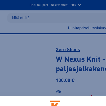
Back to Sport - Nike vaatteet -20%
Huoltopalvelut
Asiakas
Xero Shoes
W Nexus Knit
-
paljasjalkaken
130,00 €
Väri