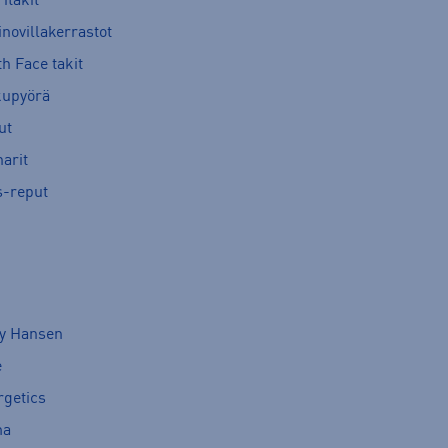
itakit
novillakerrastot
h Face takit
kupyörä
ut
arit
s-reput
ly Hansen
e
rgetics
ma