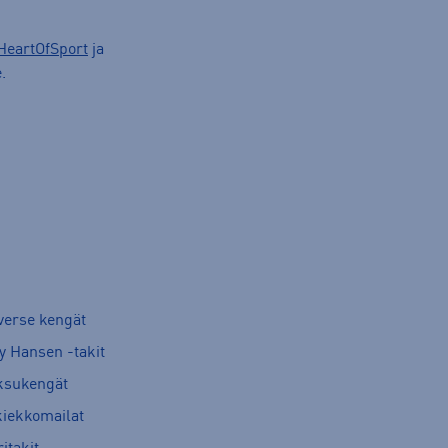
HeartOfSport
ja
.
verse kengät
y Hansen -takit
ksukengät
kiekkomailat