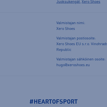
Juoksukengät
,
Xero Shoes
Valmistajan nimi:
Xero Shoes
Valmistajan postiosoite:
Xero Shoes EU s.r.o. Vinohrad
Republic
Valmistajan sähköinen osoite:
hugo@xeroshoes.eu
#HEARTOFSPORT