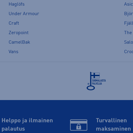
Haglöfs
Asi
Under Armour
Bjö
Craft
Fjäl
Zeropoint
The
CamelBak
Sal
Vans
Cro
Helppo ja ilmainen
Turvallinen
palautus
maksaminen