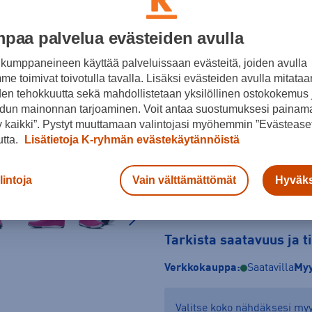
Pinkki
paa palvelua evästeiden avulla
Koko
kumppaneineen käyttää palveluissaan evästeitä, joiden avulla
37
37,5
38
e toimivat toivotulla tavalla. Lisäksi evästeiden avulla mitataa
den tehokkuutta sekä mahdollistetaan yksilöllinen ostokokemus 
Kokotaulukko
dun mainonnan tarjoaminen. Voit antaa suostumuksesi painama
 kaikki”. Pystyt muuttamaan valintojasi myöhemmin ”Evästeaset
utta.
Lisätietoja K-ryhmän evästekäytännöistä
lintoja
Vain välttämättömät
Hyväks
Tarkista saatavuus ja 
Verkkokauppa:
Saatavilla
Myy
Valitse koko nähdäksesi m