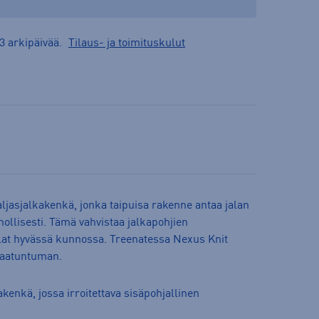
3 arkipäivää.
Tilaus- ja toimituskulut
ljasjalkakenkä, jonka taipuisa rakenne antaa jalan
llisesti. Tämä vahvistaa jalkapohjien
jalat hyvässä kunnossa. Treenatessa Nexus Knit
maatuntuman.
akenkä, jossa irroitettava sisäpohjallinen