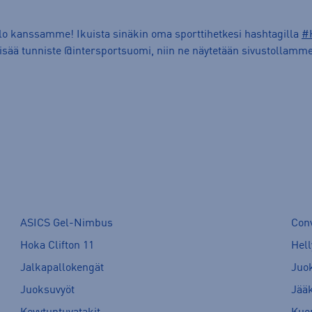
ilo kanssamme! Ikuista sinäkin oma sporttihetkesi hashtagilla
#
lisää tunniste @intersportsuomi, niin ne näytetään sivustollamme
ASICS Gel-Nimbus
Con
Hoka Clifton 11
Hell
Jalkapallokengät
Juo
Juoksuvyöt
Jää