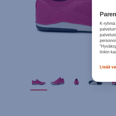
Parem
K-ryhmä 
palvelumm
palvelui
personoi
”Hyväksy
linkin ka
Lisää va