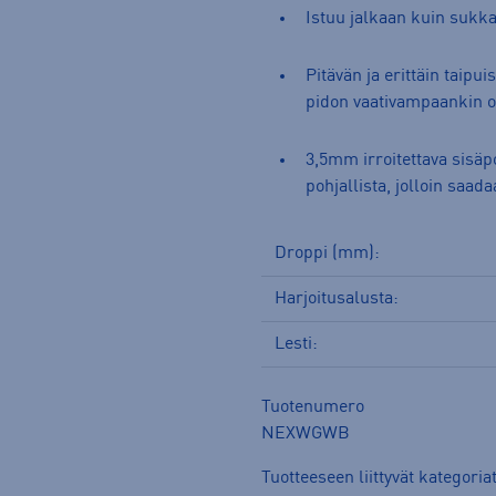
Istuu jalkaan kuin sukk
Pitävän ja erittäin taip
pidon vaativampaankin oh
3,5mm irroitettava sisäp
pohjallista, jolloin saa
Droppi (mm):
Harjoitusalusta:
Lesti:
Tuotenumero
NEXWGWB
Tuotteeseen liittyvät kategoria