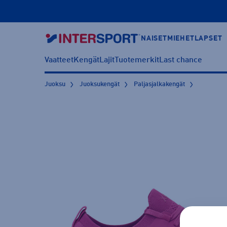
NAISET
MIEHET
LAPSET
Vaatteet
Kengät
Lajit
Tuotemerkit
Last chance
Juoksu
Juoksukengät
Paljasjalkakengät