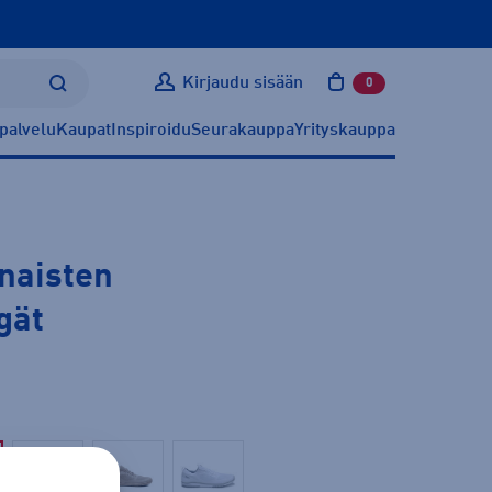
Kirjaudu sisään
0
tuotetta ostoskoris
palvelu
Kaupat
Inspiroidu
Seurakauppa
Yrityskauppa
naisten
gät