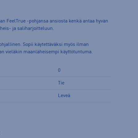
a
uisan FeelTrue -pohjansa ansiosta kenkä antaa hyvän
eis- ja saliharjoitteluun.
ohjallinen. Sopii käytettäväksi myös ilman
daan vieläkin maanläheisempi käyttötuntuma.
0
Tie
Leveä
t