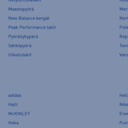
Kevytuntuvatakit
Kuor
Maastopyörä
Meri
New Balance kengät
Nort
Peak Performance takit
Pol
Pyöräilykypärä
Rep
Sähköpyörä
Tenn
Ulkoilutakit
Van
adidas
Hel
Halti
Nik
McKINLEY
Ene
Hoka
Pu