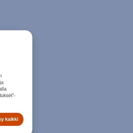
n
ja
lla
ukset”-
y kaikki