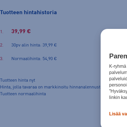
Tuotteen hintahistoria
39,99 €
30pv alin hinta: 39,99 €
Parem
Normaalihinta: 54,90 €
K-ryhmä 
palvelumm
palvelui
Tuotteen hinta nyt
personoi
Hinta, jolla tavaraa on markkinoitu hinnanalennusta edeltäneide
”Hyväksy
Tuotteen normaalihinta
linkin ka
Lisää va