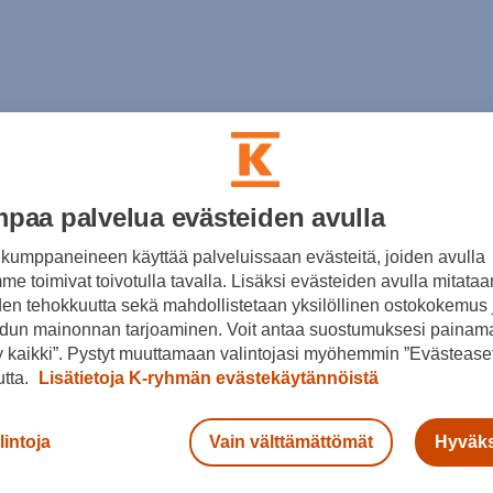
paa palvelua evästeiden avulla
kumppaneineen käyttää palveluissaan evästeitä, joiden avulla
e toimivat toivotulla tavalla. Lisäksi evästeiden avulla mitataa
den tehokkuutta sekä mahdollistetaan yksilöllinen ostokokemus 
dun mainonnan tarjoaminen. Voit antaa suostumuksesi painama
n 30 päivän aikana.
 kaikki”. Pystyt muuttamaan valintojasi myöhemmin ”Evästeaset
utta.
Lisätietoja K-ryhmän evästekäytännöistä
lintoja
Vain välttämättömät
Hyväks