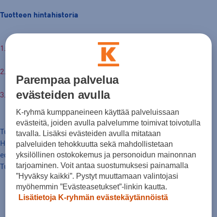
Tuotteen hintahistoria
24,99 €
Hinta verkossa
30pv alin hinta: 24,99 €
Parempaa palvelua
evästeiden avulla
Normaalihinta: 59,00 €
K-ryhmä kumppaneineen käyttää palveluissaan
evästeitä, joiden avulla palvelumme toimivat toivotulla
Tuotteen hinta nyt
tavalla. Lisäksi evästeiden avulla mitataan
Hinta, jolla tavaraa on markkinoitu hinnanalennusta
palveluiden tehokkuutta sekä mahdollistetaan
yksilöllinen ostokokemus ja personoidun mainonnan
edeltäneiden 30 päivän aikana.
tarjoaminen. Voit antaa suostumuksesi painamalla
Tuotteen normaalihinta
”Hyväksy kaikki”. Pystyt muuttamaan valintojasi
myöhemmin ”Evästeasetukset”-linkin kautta.
Lisätietoja K-ryhmän evästekäytännöistä