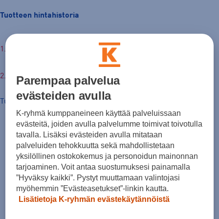
Tuotteen hintahistoria
65,00 €
Parempaa palvelua
evästeiden avulla
Tuotteen hinta nyt
K-ryhmä kumppaneineen käyttää palveluissaan
evästeitä, joiden avulla palvelumme toimivat toivotulla
tavalla. Lisäksi evästeiden avulla mitataan
palveluiden tehokkuutta sekä mahdollistetaan
yksilöllinen ostokokemus ja personoidun mainonnan
tarjoaminen. Voit antaa suostumuksesi painamalla
”Hyväksy kaikki”. Pystyt muuttamaan valintojasi
myöhemmin ”Evästeasetukset”-linkin kautta.
Lisätietoja K-ryhmän evästekäytännöistä