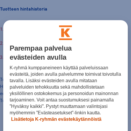
Tuotteen hintahistoria
35,00 €
Hinta verkossa
30pv alin hinta: 35,00 €
Parempaa palvelua
evästeiden avulla
Normaalihinta: 95,00 €
K-ryhmä kumppaneineen käyttää palveluissaan
evästeitä, joiden avulla palvelumme toimivat toivotulla
Tuotteen hinta nyt
tavalla. Lisäksi evästeiden avulla mitataan
Hinta, jolla tavaraa on markkinoitu hinnanalennusta
palveluiden tehokkuutta sekä mahdollistetaan
yksilöllinen ostokokemus ja personoidun mainonnan
edeltäneiden 30 päivän aikana.
tarjoaminen. Voit antaa suostumuksesi painamalla
Tuotteen normaalihinta
”Hyväksy kaikki”. Pystyt muuttamaan valintojasi
myöhemmin ”Evästeasetukset”-linkin kautta.
Lisätietoja K-ryhmän evästekäytännöistä