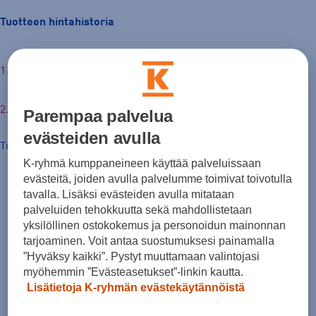
Tuotteen hintahistoria
€
Parempaa palvelua
evästeiden avulla
Tuotteen hinta nyt
K-ryhmä kumppaneineen käyttää palveluissaan
evästeitä, joiden avulla palvelumme toimivat toivotulla
tavalla. Lisäksi evästeiden avulla mitataan
palveluiden tehokkuutta sekä mahdollistetaan
yksilöllinen ostokokemus ja personoidun mainonnan
tarjoaminen. Voit antaa suostumuksesi painamalla
”Hyväksy kaikki”. Pystyt muuttamaan valintojasi
myöhemmin ”Evästeasetukset”-linkin kautta.
Lisätietoja K-ryhmän evästekäytännöistä