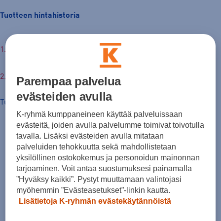
Tuotteen hintahistoria
165,00 €
Parempaa palvelua
evästeiden avulla
Tuotteen hinta nyt
K-ryhmä kumppaneineen käyttää palveluissaan
evästeitä, joiden avulla palvelumme toimivat toivotulla
tavalla. Lisäksi evästeiden avulla mitataan
palveluiden tehokkuutta sekä mahdollistetaan
yksilöllinen ostokokemus ja personoidun mainonnan
tarjoaminen. Voit antaa suostumuksesi painamalla
”Hyväksy kaikki”. Pystyt muuttamaan valintojasi
myöhemmin ”Evästeasetukset”-linkin kautta.
Lisätietoja K-ryhmän evästekäytännöistä