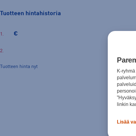
Tuotteen hintahistoria
€
Parem
Tuotteen hinta nyt
K-ryhmä 
palvelumm
palvelui
personoi
”Hyväksy
linkin ka
Lisää va