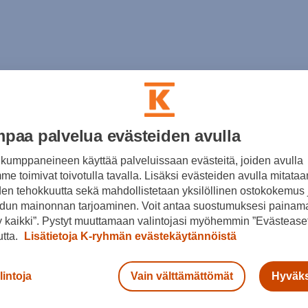
paa palvelua evästeiden avulla
kumppaneineen käyttää palveluissaan evästeitä, joiden avulla
e toimivat toivotulla tavalla. Lisäksi evästeiden avulla mitataa
den tehokkuutta sekä mahdollistetaan yksilöllinen ostokokemus 
dun mainonnan tarjoaminen. Voit antaa suostumuksesi painama
 kaikki”. Pystyt muuttamaan valintojasi myöhemmin ”Evästeaset
utta.
Lisätietoja K-ryhmän evästekäytännöistä
lintoja
Vain välttämättömät
Hyväks