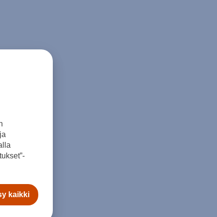
n
ja
lla
ukset”-
y kaikki