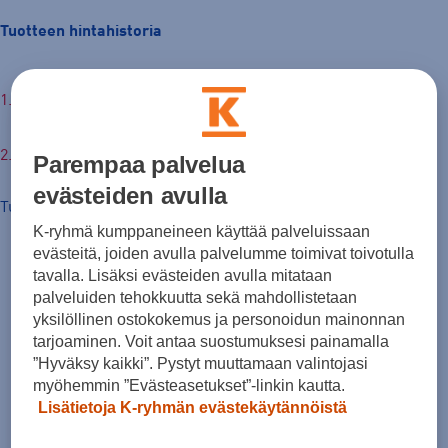
Tuotteen hintahistoria
34,90 €
Parempaa palvelua
evästeiden avulla
Tuotteen hinta nyt
K-ryhmä kumppaneineen käyttää palveluissaan
evästeitä, joiden avulla palvelumme toimivat toivotulla
tavalla. Lisäksi evästeiden avulla mitataan
palveluiden tehokkuutta sekä mahdollistetaan
yksilöllinen ostokokemus ja personoidun mainonnan
tarjoaminen. Voit antaa suostumuksesi painamalla
”Hyväksy kaikki”. Pystyt muuttamaan valintojasi
myöhemmin ”Evästeasetukset”-linkin kautta.
Lisätietoja K-ryhmän evästekäytännöistä