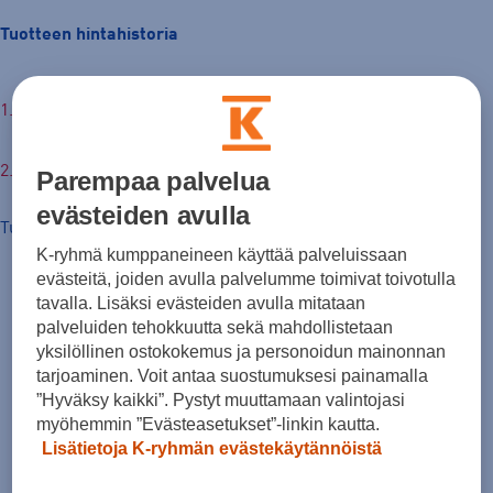
Tuotteen hintahistoria
€
Parempaa palvelua
evästeiden avulla
Tuotteen hinta nyt
K-ryhmä kumppaneineen käyttää palveluissaan
evästeitä, joiden avulla palvelumme toimivat toivotulla
tavalla. Lisäksi evästeiden avulla mitataan
palveluiden tehokkuutta sekä mahdollistetaan
yksilöllinen ostokokemus ja personoidun mainonnan
tarjoaminen. Voit antaa suostumuksesi painamalla
”Hyväksy kaikki”. Pystyt muuttamaan valintojasi
myöhemmin ”Evästeasetukset”-linkin kautta.
Lisätietoja K-ryhmän evästekäytännöistä