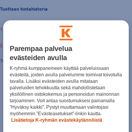
Tuotteen hintahistoria
€
Parempaa palvelua
evästeiden avulla
Tuotteen hinta nyt
K-ryhmä kumppaneineen käyttää palveluissaan
evästeitä, joiden avulla palvelumme toimivat toivotulla
tavalla. Lisäksi evästeiden avulla mitataan
palveluiden tehokkuutta sekä mahdollistetaan
yksilöllinen ostokokemus ja personoidun mainonnan
tarjoaminen. Voit antaa suostumuksesi painamalla
”Hyväksy kaikki”. Pystyt muuttamaan valintojasi
myöhemmin ”Evästeasetukset”-linkin kautta.
Lisätietoja K-ryhmän evästekäytännöistä