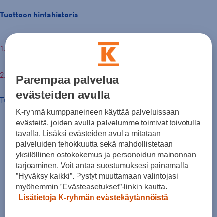
Tuotteen hintahistoria
€
Parempaa palvelua
evästeiden avulla
Tuotteen hinta nyt
K-ryhmä kumppaneineen käyttää palveluissaan
evästeitä, joiden avulla palvelumme toimivat toivotulla
tavalla. Lisäksi evästeiden avulla mitataan
palveluiden tehokkuutta sekä mahdollistetaan
yksilöllinen ostokokemus ja personoidun mainonnan
tarjoaminen. Voit antaa suostumuksesi painamalla
”Hyväksy kaikki”. Pystyt muuttamaan valintojasi
myöhemmin ”Evästeasetukset”-linkin kautta.
Lisätietoja K-ryhmän evästekäytännöistä