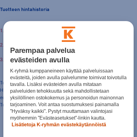
Tuotteen hintahistoria
149,00 €
30pv alin hinta: 149,00 €
Parempaa palvelua
evästeiden avulla
Normaalihinta: 210,00 €
K-ryhmä kumppaneineen käyttää palveluissaan
evästeitä, joiden avulla palvelumme toimivat toivotulla
Tuotteen hinta nyt
tavalla. Lisäksi evästeiden avulla mitataan
Hinta, jolla tavaraa on markkinoitu hinnanalennusta
palveluiden tehokkuutta sekä mahdollistetaan
yksilöllinen ostokokemus ja personoidun mainonnan
edeltäneiden 30 päivän aikana.
tarjoaminen. Voit antaa suostumuksesi painamalla
Tuotteen normaalihinta
”Hyväksy kaikki”. Pystyt muuttamaan valintojasi
myöhemmin ”Evästeasetukset”-linkin kautta.
Lisätietoja K-ryhmän evästekäytännöistä