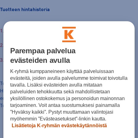
Tuotteen hintahistoria
12,99 €
30pv alin hinta: 12,99 €
Parempaa palvelua
evästeiden avulla
Normaalihinta: 30,00 €
K-ryhmä kumppaneineen käyttää palveluissaan
evästeitä, joiden avulla palvelumme toimivat toivotulla
Tuotteen hinta nyt
tavalla. Lisäksi evästeiden avulla mitataan
Hinta, jolla tavaraa on markkinoitu hinnanalennusta
palveluiden tehokkuutta sekä mahdollistetaan
yksilöllinen ostokokemus ja personoidun mainonnan
edeltäneiden 30 päivän aikana.
tarjoaminen. Voit antaa suostumuksesi painamalla
Tuotteen normaalihinta
”Hyväksy kaikki”. Pystyt muuttamaan valintojasi
myöhemmin ”Evästeasetukset”-linkin kautta.
Lisätietoja K-ryhmän evästekäytännöistä