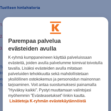
Tuotteen hintahistoria
12,99 €
30pv alin hinta: 12,99 €
Parempaa palvelua
evästeiden avulla
Normaalihinta: 30,00 €
K-ryhmä kumppaneineen käyttää palveluissaan
evästeitä, joiden avulla palvelumme toimivat toivotulla
Tuotteen hinta nyt
tavalla. Lisäksi evästeiden avulla mitataan
Hinta, jolla tavaraa on markkinoitu hinnanalennusta
palveluiden tehokkuutta sekä mahdollistetaan
yksilöllinen ostokokemus ja personoidun mainonnan
edeltäneiden 30 päivän aikana.
tarjoaminen. Voit antaa suostumuksesi painamalla
Tuotteen normaalihinta
”Hyväksy kaikki”. Pystyt muuttamaan valintojasi
myöhemmin ”Evästeasetukset”-linkin kautta.
Lisätietoja K-ryhmän evästekäytännöistä