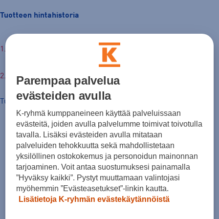
Tuotteen hintahistoria
€
Parempaa palvelua
evästeiden avulla
Tuotteen hinta nyt
K-ryhmä kumppaneineen käyttää palveluissaan
evästeitä, joiden avulla palvelumme toimivat toivotulla
tavalla. Lisäksi evästeiden avulla mitataan
palveluiden tehokkuutta sekä mahdollistetaan
yksilöllinen ostokokemus ja personoidun mainonnan
tarjoaminen. Voit antaa suostumuksesi painamalla
”Hyväksy kaikki”. Pystyt muuttamaan valintojasi
myöhemmin ”Evästeasetukset”-linkin kautta.
Lisätietoja K-ryhmän evästekäytännöistä