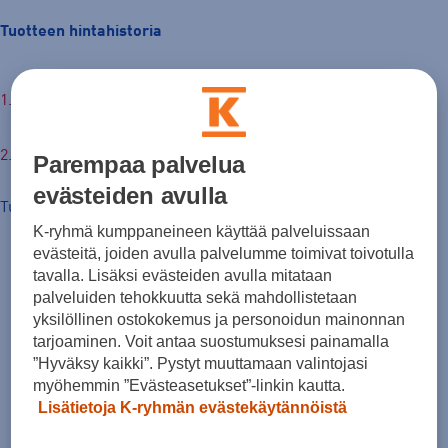
Tuotteen hintahistoria
€
Parempaa palvelua
evästeiden avulla
Tuotteen hinta nyt
K-ryhmä kumppaneineen käyttää palveluissaan
evästeitä, joiden avulla palvelumme toimivat toivotulla
tavalla. Lisäksi evästeiden avulla mitataan
palveluiden tehokkuutta sekä mahdollistetaan
yksilöllinen ostokokemus ja personoidun mainonnan
tarjoaminen. Voit antaa suostumuksesi painamalla
”Hyväksy kaikki”. Pystyt muuttamaan valintojasi
myöhemmin ”Evästeasetukset”-linkin kautta.
Lisätietoja K-ryhmän evästekäytännöistä