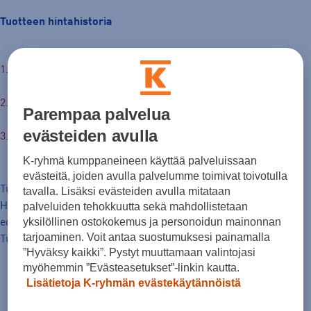
Tuotteen hintahistoria
200,00 €
Hinta verkossa
30pv alin hinta: 200,00 €
Parempaa palvelua
evästeiden avulla
Normaalihinta: 300,00 €
K-ryhmä kumppaneineen käyttää palveluissaan
evästeitä, joiden avulla palvelumme toimivat toivotulla
Tuotteen hinta nyt
tavalla. Lisäksi evästeiden avulla mitataan
Hinta, jolla tavaraa on markkinoitu hinnanalennusta
palveluiden tehokkuutta sekä mahdollistetaan
yksilöllinen ostokokemus ja personoidun mainonnan
edeltäneiden 30 päivän aikana.
tarjoaminen. Voit antaa suostumuksesi painamalla
Tuotteen normaalihinta
”Hyväksy kaikki”. Pystyt muuttamaan valintojasi
myöhemmin ”Evästeasetukset”-linkin kautta.
Lisätietoja K-ryhmän evästekäytännöistä