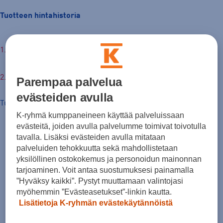
Tuotteen hintahistoria
€
Parempaa palvelua
evästeiden avulla
Tuotteen hinta nyt
K-ryhmä kumppaneineen käyttää palveluissaan
evästeitä, joiden avulla palvelumme toimivat toivotulla
tavalla. Lisäksi evästeiden avulla mitataan
palveluiden tehokkuutta sekä mahdollistetaan
yksilöllinen ostokokemus ja personoidun mainonnan
tarjoaminen. Voit antaa suostumuksesi painamalla
”Hyväksy kaikki”. Pystyt muuttamaan valintojasi
myöhemmin ”Evästeasetukset”-linkin kautta.
Lisätietoja K-ryhmän evästekäytännöistä