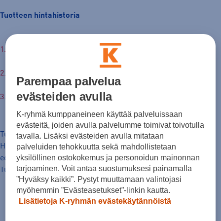
Tuotteen hintahistoria
119,00 €
Hinta verkossa
30pv alin hinta: 119,00 €
Parempaa palvelua
evästeiden avulla
Normaalihinta: 200,00 €
K-ryhmä kumppaneineen käyttää palveluissaan
evästeitä, joiden avulla palvelumme toimivat toivotulla
Tuotteen hinta nyt
tavalla. Lisäksi evästeiden avulla mitataan
Hinta, jolla tavaraa on markkinoitu hinnanalennusta
palveluiden tehokkuutta sekä mahdollistetaan
yksilöllinen ostokokemus ja personoidun mainonnan
edeltäneiden 30 päivän aikana.
tarjoaminen. Voit antaa suostumuksesi painamalla
Tuotteen normaalihinta
”Hyväksy kaikki”. Pystyt muuttamaan valintojasi
myöhemmin ”Evästeasetukset”-linkin kautta.
Lisätietoja K-ryhmän evästekäytännöistä