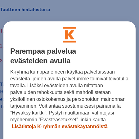
Tuotteen hintahistoria
74,99 €
Hinta verkossa
30pv alin hinta: 74,99 €
Parempaa palvelua
evästeiden avulla
Normaalihinta: 149,00 €
K-ryhmä kumppaneineen käyttää palveluissaan
evästeitä, joiden avulla palvelumme toimivat toivotulla
Tuotteen hinta nyt
tavalla. Lisäksi evästeiden avulla mitataan
Hinta, jolla tavaraa on markkinoitu hinnanalennusta
palveluiden tehokkuutta sekä mahdollistetaan
yksilöllinen ostokokemus ja personoidun mainonnan
edeltäneiden 30 päivän aikana.
tarjoaminen. Voit antaa suostumuksesi painamalla
Tuotteen normaalihinta
”Hyväksy kaikki”. Pystyt muuttamaan valintojasi
myöhemmin ”Evästeasetukset”-linkin kautta.
Lisätietoja K-ryhmän evästekäytännöistä