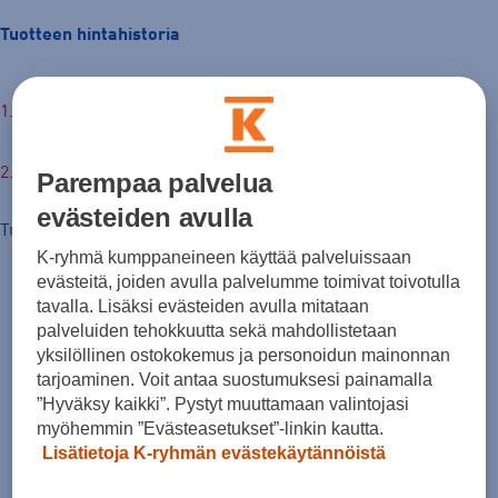
Tuotteen hintahistoria
€
Parempaa palvelua
evästeiden avulla
Tuotteen hinta nyt
K-ryhmä kumppaneineen käyttää palveluissaan
evästeitä, joiden avulla palvelumme toimivat toivotulla
tavalla. Lisäksi evästeiden avulla mitataan
palveluiden tehokkuutta sekä mahdollistetaan
yksilöllinen ostokokemus ja personoidun mainonnan
tarjoaminen. Voit antaa suostumuksesi painamalla
”Hyväksy kaikki”. Pystyt muuttamaan valintojasi
myöhemmin ”Evästeasetukset”-linkin kautta.
Lisätietoja K-ryhmän evästekäytännöistä