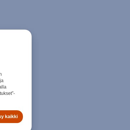
n
ja
lla
ukset”-
y kaikki