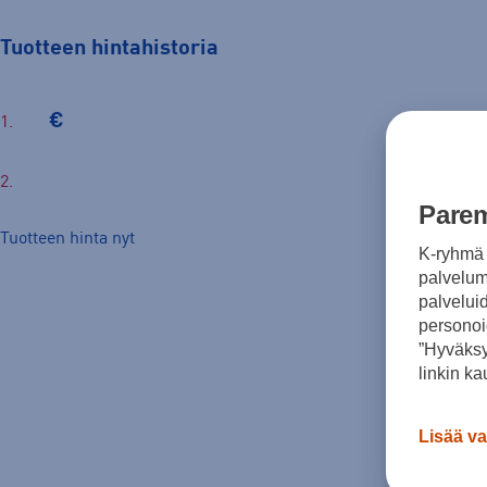
Tuotteen hintahistoria
€
Parem
Tuotteen hinta nyt
K-ryhmä 
palvelumm
palvelui
personoi
”Hyväksy
linkin ka
Lisää va