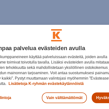
paa palvelua evästeiden avulla
kumppaneineen käyttää palveluissaan evästeitä, joiden avulla
e toimivat toivotulla tavalla. Lisäksi evästeiden avulla mitataa
den tehokkuutta sekä mahdollistetaan yksilöllinen ostokokemus 
dun mainonnan tarjoaminen. Voit antaa suostumuksesi painama
 kaikki”. Pystyt muuttamaan valintojasi myöhemmin ”Evästeaset
utta.
Lisätietoja K-ryhmän evästekäytännöistä
lintoja
Vain välttämättömät
Hyväks